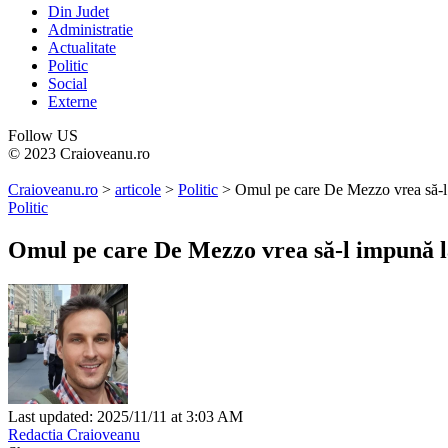
Din Judet
Administratie
Actualitate
Politic
Social
Externe
Follow US
© 2023 Craioveanu.ro
Craioveanu.ro
>
articole
>
Politic
>
Omul pe care De Mezzo vrea să-l 
Politic
Omul pe care De Mezzo vrea să-l impună la
Last updated: 2025/11/11 at 3:03 AM
Redactia Craioveanu