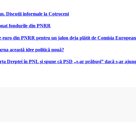
n. Discuţii informale la Cotroceni
ionat fondurile din PNRR
le de euro din PNRR pentru un jalon deja plătit de Comisia Europea
na această idee politică nouă?
ța Dreptei în PNL şi spune că PSD „s-ar prăbuși” dacă s-ar ajunge