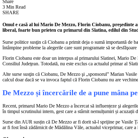
Share
3 Min Read
SHARE
Omul e casă al lui Mario De Mezzo, Florin Ciobanu, preşedinte al
liberal, foarte bun prieten cu primarul din Slatina, edilul din St
Surse politice susţin că Ciobanu a primit deja o sumă importantă de ban
întâmpine probleme la alegerile care sunt programate să se desfăşoare 
Florin Ciobanu este doar un interpus al primarului Slatinei, Mario De M
Consiliul Judeţean. Totodată, nu este exclus ca actualul primar al Slat
Alte surse susţin că Ciobanu, De Mezzo şi „sponsorul” Marian Vasile îl 
calcul doar dacă se va invoca faptul că Florin Ciobanu nu are vechimea
De Mezzo și încercările de a pune mâna p
Recent, primarul Mario De Mezzo a încercat să influențeze şi alegerile in
în timpul scrutinului intern, gest care a stârnit nemulțumiri și acuzații 
Surse din AUR susțin că De Mezzo ar fi dorit să-l sprijine pe Vasile Țăc
ar fi fost însă zădărnicit de Mădălina Văle, actualul viceprimar, care a i