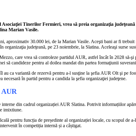
 Asociaţiei Tinerilor Fermieri, vrea să preia organizaţia judeţean
udina Marian Vasile.
i, aproximativ 30.000 lei, de la Marian Vasile. Aceşti bani ar fi trebuit
în organizaţia judeţeană, pe 23 noiembrie, la Slatina. Aceleaşi surse sus
ezzo, care vrea să controleze partidul AUR, astfel încât în 2028 să-şi po
inei să candideze pentru al doilea mandat din partea formaţiunii suverani
au ca variantă de rezervă pentru a-l susţine la şefia AUR Olt şi pe fost
 necesară în partid pentru a candida la şefia organizaţiei judeţene.
e AUR
terne din cadrul organizației AUR Slatina. Potrivit informațiilor apărute 
de imixtiune.
ală pentru funcția de președinte al organizației locale, cu scopul de a-l
ntervenit în competiția internă și a câștigat.