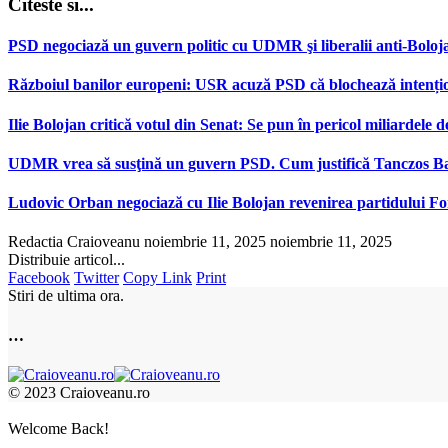
Citeste si...
PSD negociază un guvern politic cu UDMR şi liberalii anti-Boloja
Războiul banilor europeni: USR acuză PSD că blochează intenț
Ilie Bolojan critică votul din Senat: Se pun în pericol miliarde
UDMR vrea să susţină un guvern PSD. Cum justifică Tanczos Bar
Ludovic Orban negociază cu Ilie Bolojan revenirea partidului For
Redactia Craioveanu
noiembrie 11, 2025
noiembrie 11, 2025
Distribuie articol...
Facebook
Twitter
Copy Link
Print
Stiri de ultima ora.
…
© 2023 Craioveanu.ro
Welcome Back!