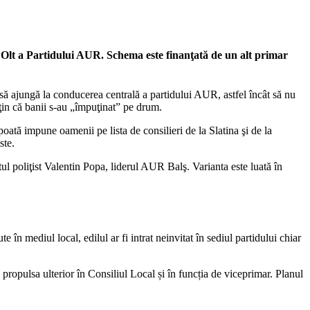
ă Olt a Partidului AUR. Schema este finanţată de un alt primar
 să ajungă la conducerea centrală a partidului AUR, astfel încât să nu
ţin că banii s-au „împuţinat” pe drum.
ată impune oamenii pe lista de consilieri de la Slatina şi de la
ste.
ul poliţist Valentin Popa, liderul AUR Balş. Varianta este luată în
în mediul local, edilul ar fi intrat neinvitat în sediul partidului chiar
 propulsa ulterior în Consiliul Local și în funcția de viceprimar. Planul