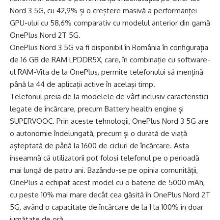
Nord 3 5G, cu 42,9% și o creștere masivă a performanței
GPU-ului cu 58,6% comparativ cu modelul anterior din gamă
OnePlus Nord 2T 5G.
OnePlus Nord 3 5G va fi disponibil în România în configurația
de 16 GB de RAM LPDDR5X, care, în combinație cu software-
ul RAM-Vita de la OnePlus, permite telefonului să mențină
până la 44 de aplicații active în același timp.
Telefonul preia de la modelele de vârf inclusiv caracteristici
legate de încărcare, precum Battery health engine și
SUPERVOOC. Prin aceste tehnologii, OnePlus Nord 3 5G are
o autonomie îndelungată, precum și o durată de viață
așteptată de până la 1600 de cicluri de încărcare. Asta
înseamnă că utilizatorii pot folosi telefonul pe o perioadă
mai lungă de patru ani. Bazându-se pe opinia comunității,
OnePlus a echipat acest model cu o baterie de 5000 mAh,
cu peste 10% mai mare decât cea găsită în OnePlus Nord 2T
5G, având o capacitate de încărcare de la 1 la 100% în doar
jumătate de oră.