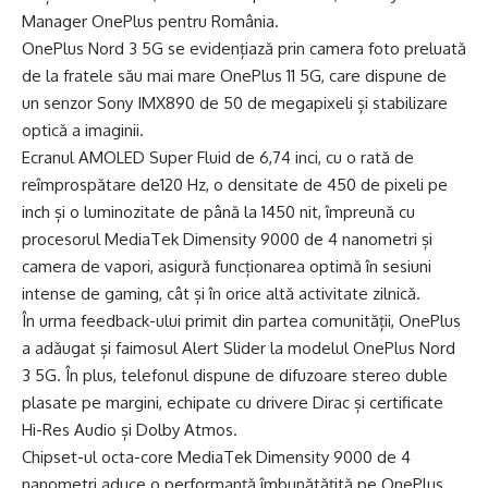
Manager OnePlus pentru România.
OnePlus Nord 3 5G se evidențiază prin camera foto preluată
de la fratele său mai mare OnePlus 11 5G, care dispune de
un senzor Sony IMX890 de 50 de megapixeli și stabilizare
optică a imaginii.
Ecranul AMOLED Super Fluid de 6,74 inci, cu o rată de
reîmprospătare de120 Hz, o densitate de 450 de pixeli pe
inch și o luminozitate de până la 1450 nit, împreună cu
procesorul MediaTek Dimensity 9000 de 4 nanometri și
camera de vapori, asigură funcționarea optimă în sesiuni
intense de gaming, cât și în orice altă activitate zilnică.
În urma feedback-ului primit din partea comunității, OnePlus
a adăugat și faimosul Alert Slider la modelul OnePlus Nord
3 5G. În plus, telefonul dispune de difuzoare stereo duble
plasate pe margini, echipate cu drivere Dirac și certificate
Hi-Res Audio și Dolby Atmos.
Chipset-ul octa-core MediaTek Dimensity 9000 de 4
nanometri aduce o performanță îmbunătățită pe OnePlus