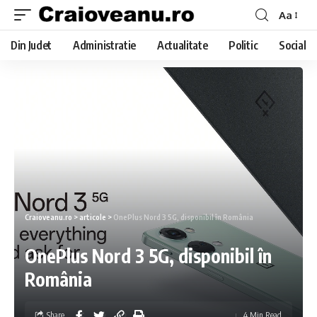
Aa
Din Judet
Administratie
Actualitate
Politic
Social
Craioveanu.ro
>
articole
>
OnePlus Nord 3 5G, disponibil în România
OnePlus Nord 3 5G, disponibil în
România
Share
4 Min Read