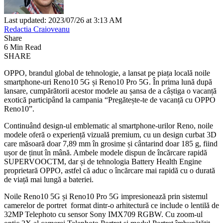
Last updated: 2023/07/26 at 3:13 AM
Redactia Craioveanu
Share
6 Min Read
SHARE
OPPO, brandul global de tehnologie, a lansat pe piața locală noile
smartphone-uri Reno10 5G și Reno10 Pro 5G. În prima lună după
lansare, cumpărătorii acestor modele au șansa de a câștiga o vacanță
exotică participând la campania “Pregătește-te de vacanță cu OPPO
Reno10”.
Continuând design-ul emblematic al smartphone-urilor Reno, noile
modele oferă o experiență vizuală premium, cu un design curbat 3D
care măsoară doar 7,89 mm în grosime și cântarind doar 185 g, fiind
ușor de ținut în mână. Ambele modele dispun de încărcare rapidă
SUPERVOOCTM, dar și de tehnologia Battery Health Engine
proprietară OPPO, astfel că aduc o încărcare mai rapidă cu o durată
de viață mai lungă a bateriei.
Noile Reno10 5G și Reno10 Pro 5G impresionează prin sistemul
camerelor de portret format dintr-o arhitectură ce include o lentilă de
32MP Telephoto cu sensor Sony IMX709 RGBW. Cu zoom-ul