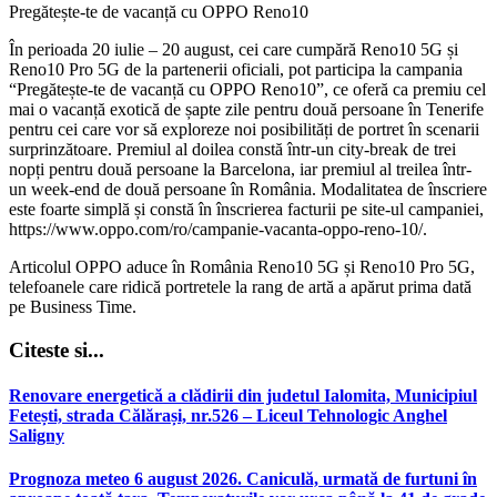
Pregătește-te de vacanță cu OPPO Reno10
În perioada 20 iulie – 20 august, cei care cumpără Reno10 5G și
Reno10 Pro 5G de la partenerii oficiali, pot participa la campania
“Pregătește-te de vacanță cu OPPO Reno10”, ce oferă ca premiu cel
mai o vacanță exotică de șapte zile pentru două persoane în Tenerife
pentru cei care vor să exploreze noi posibilități de portret în scenarii
surprinzătoare. Premiul al doilea constă într-un city-break de trei
nopți pentru două persoane la Barcelona, iar premiul al treilea într-
un week-end de două persoane în România. Modalitatea de înscriere
este foarte simplă și constă în înscrierea facturii pe site-ul campaniei,
https://www.oppo.com/ro/campanie-vacanta-oppo-reno-10/.
Articolul OPPO aduce în România Reno10 5G și Reno10 Pro 5G,
telefoanele care ridică portretele la rang de artă a apărut prima dată
pe Business Time.
Citeste si...
Renovare energetică a clădirii din judetul Ialomita, Municipiul
Fetești, strada Călărași, nr.526 – Liceul Tehnologic Anghel
Saligny
Prognoza meteo 6 august 2026. Caniculă, urmată de furtuni în