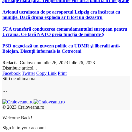
aproape toată țara. Temperaturile vor urca până la 41 de grade
Avionul ucrainean de pe aeroportul Leipzig era încărcat cu
muniție. Dacă drona exploda ar fi fost un dezastru
SUA transferă conducerea comandamentului european pentru
Ucraina. Ce țară NATO preia funcția de miliarde $
PSD negociază un guvern politic cu UDMR şi liberalii anti-
Bolojan. Discuţii informale la Cotroceni
Redactia Craioveanu
iulie 26, 2023
iulie 26, 2023
Distribuie articol...
Facebook
Twitter
Copy Link
Print
Stiri de ultima ora.
…
© 2023 Craioveanu.ro
Welcome Back!
Sign in to your account