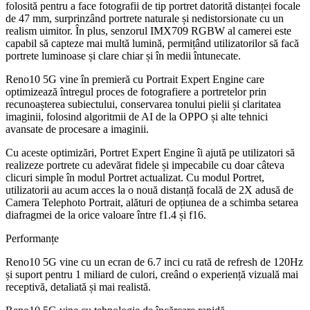
folosită pentru a face fotografii de tip portret datorită distanței focale
de 47 mm, surprinzând portrete naturale și nedistorsionate cu un
realism uimitor. În plus, senzorul IMX709 RGBW al camerei este
capabil să capteze mai multă lumină, permițând utilizatorilor să facă
portrete luminoase și clare chiar și în medii întunecate.
Reno10 5G vine în premieră cu Portrait Expert Engine care
optimizează întregul proces de fotografiere a portretelor prin
recunoașterea subiectului, conservarea tonului pielii și claritatea
imaginii, folosind algoritmii de AI de la OPPO și alte tehnici
avansate de procesare a imaginii.
Cu aceste optimizări, Portret Expert Engine îi ajută pe utilizatori să
realizeze portrete cu adevărat fidele și impecabile cu doar câteva
clicuri simple în modul Portret actualizat. Cu modul Portret,
utilizatorii au acum acces la o nouă distanță focală de 2X adusă de
Camera Telephoto Portrait, alături de opțiunea de a schimba setarea
diafragmei de la orice valoare între f1.4 și f16.
Performanțe
Reno10 5G vine cu un ecran de 6.7 inci cu rată de refresh de 120Hz
și suport pentru 1 miliard de culori, creând o experiență vizuală mai
receptivă, detaliată și mai realistă.