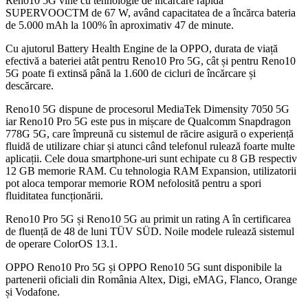
Reno10 5G vine cu tehnologie de încărcare rapidă
SUPERVOOCTM de 67 W, având capacitatea de a încărca bateria
de 5.000 mAh la 100% în aproximativ 47 de minute.
Cu ajutorul Battery Health Engine de la OPPO, durata de viață
efectivă a bateriei atât pentru Reno10 Pro 5G, cât și pentru Reno10
5G poate fi extinsă până la 1.600 de cicluri de încărcare și
descărcare.
Reno10 5G dispune de procesorul MediaTek Dimensity 7050 5G
iar Reno10 Pro 5G este pus in mișcare de Qualcomm Snapdragon
778G 5G, care împreună cu sistemul de răcire asigură o experiență
fluidă de utilizare chiar și atunci când telefonul rulează foarte multe
aplicații. Cele doua smartphone-uri sunt echipate cu 8 GB respectiv
12 GB memorie RAM. Cu tehnologia RAM Expansion, utilizatorii
pot aloca temporar memorie ROM nefolosită pentru a spori
fluiditatea funcționării.
Reno10 Pro 5G și Reno10 5G au primit un rating A în certificarea
de fluență de 48 de luni TÜV SÜD. Noile modele rulează sistemul
de operare ColorOS 13.1.
OPPO Reno10 Pro 5G și OPPO Reno10 5G sunt disponibile la
partenerii oficiali din România Altex, Digi, eMAG, Flanco, Orange
și Vodafone.