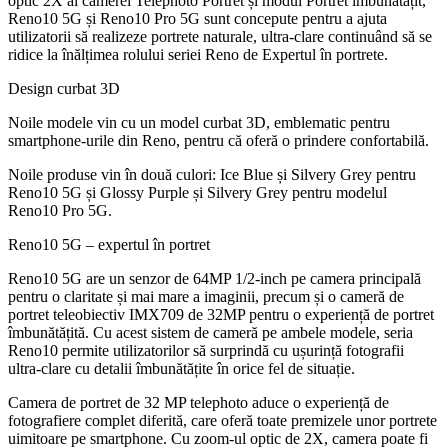
optic 2X al camerei Telephoto Portret și modul Portret îmbunătățit,
Reno10 5G și Reno10 Pro 5G sunt concepute pentru a ajuta
utilizatorii să realizeze portrete naturale, ultra-clare continuând să se
ridice la înălțimea rolului seriei Reno de Expertul în portrete.
Design curbat 3D
Noile modele vin cu un model curbat 3D, emblematic pentru
smartphone-urile din Reno, pentru că oferă o prindere confortabilă.
Noile produse vin în două culori: Ice Blue și Silvery Grey pentru
Reno10 5G și Glossy Purple și Silvery Grey pentru modelul
Reno10 Pro 5G.
Reno10 5G – expertul în portret
Reno10 5G are un senzor de 64MP 1/2-inch pe camera principală
pentru o claritate și mai mare a imaginii, precum și o cameră de
portret teleobiectiv IMX709 de 32MP pentru o experiență de portret
îmbunătățită. Cu acest sistem de cameră pe ambele modele, seria
Reno10 permite utilizatorilor să surprindă cu ușurință fotografii
ultra-clare cu detalii îmbunătățite în orice fel de situație.
Camera de portret de 32 MP telephoto aduce o experiență de
fotografiere complet diferită, care oferă toate premizele unor portrete
uimitoare pe smartphone. Cu zoom-ul optic de 2X, camera poate fi