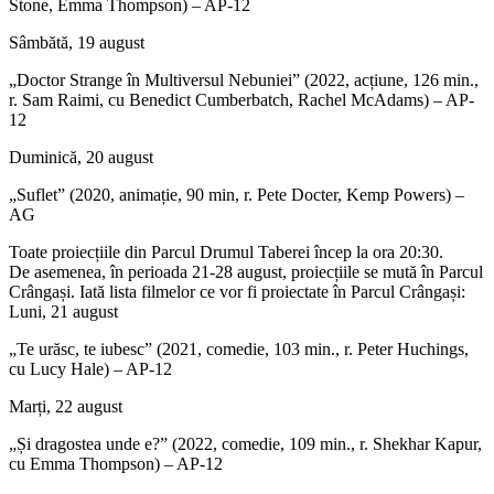
Stone, Emma Thompson) – AP-12
Sâmbătă, 19 august
„Doctor Strange în Multiversul Nebuniei” (2022, acțiune, 126 min.,
r. Sam Raimi, cu Benedict Cumberbatch, Rachel McAdams) – AP-
12
Duminică, 20 august
„Suflet” (2020, animație, 90 min, r. Pete Docter, Kemp Powers) –
AG
Toate proiecțiile din Parcul Drumul Taberei încep la ora 20:30.
De asemenea, în perioada 21-28 august, proiecțiile se mută în Parcul
Crângași. Iată lista filmelor ce vor fi proiectate în Parcul Crângași:
Luni, 21 august
„Te urăsc, te iubesc” (2021, comedie, 103 min., r. Peter Huchings,
cu Lucy Hale) – AP-12
Marți, 22 august
„Și dragostea unde e?” (2022, comedie, 109 min., r. Shekhar Kapur,
cu Emma Thompson) – AP-12