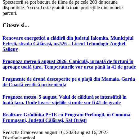
Spectatorii se pot bucura de filme de pe cele 200 de scaune
disponibile. Accesul este gratuit la toate proiecțiile din ambele
parcuri.
Citeste si...
Renovare energetică a clădirii din judetul Ialomita, Municipiul
Fetești, strada Călărași, nr.526 – Liceul Tehnologic Anghel
Saligny
Prognoza meteo 6 august 2026. Caniculă, urmată de furtuni în
aproape toată țara. Temperaturile vor urca până la 41 de grade
Fragmente de dronă descoperite pe o plajă din Mamaia. Garda
de Coastă verifică proveniența
Prognoza meteo, 5 august. Valul de căldură se intensifică în
toată țara. Unde lovesc vijeliile și unde vor fi 41 de grade
Realizare Grădinița P+1E cu Program Prelungit, în Comuna
Frumușani, Județul Călărași, Sat Orăști
Redactia Craioveanu
august 16, 2023
august 16, 2023
Distribuie articol...