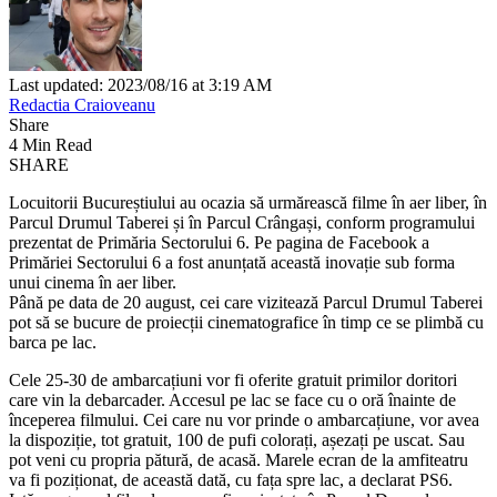
Last updated: 2023/08/16 at 3:19 AM
Redactia Craioveanu
Share
4 Min Read
SHARE
Locuitorii Bucureștiului au ocazia să urmărească filme în aer liber, în
Parcul Drumul Taberei și în Parcul Crângași, conform programului
prezentat de Primăria Sectorului 6. Pe pagina de Facebook a
Primăriei Sectorului 6 a fost anunțată această inovație sub forma
unui cinema în aer liber.
Până pe data de 20 august, cei care vizitează Parcul Drumul Taberei
pot să se bucure de proiecții cinematografice în timp ce se plimbă cu
barca pe lac.
Cele 25-30 de ambarcațiuni vor fi oferite gratuit primilor doritori
care vin la debarcader. Accesul pe lac se face cu o oră înainte de
începerea filmului. Cei care nu vor prinde o ambarcațiune, vor avea
la dispoziție, tot gratuit, 100 de pufi colorați, așezați pe uscat. Sau
pot veni cu propria pătură, de acasă. Marele ecran de la amfiteatru
va fi poziționat, de această dată, cu fața spre lac, a declarat PS6.