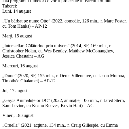
Iată programul filmelor ce vor fi proiectate în Parcul Drumul
Taberei:
Luni, 14 august
„Un bărbat pe nume Otto” (2022, comedie, 126 min., r. Marc Foster,
cu Tom Hanks) – AP-12
Marți, 15 august
„Interstellar: Călătorind prin univers” (2014, SF, 169 min., r.
Christopher Nolan, cu Wes Bentley, Matthew McConaughey,
Jessica Chastain) – AG
Miercuri, 16 august
„Dune” (2020, SF, 155 min., r. Denis Villeneuve, cu Jason Momoa,
Timothée Chalamet) – AP-12
Joi, 17 august
„Gașca Animăluțelor DC” (2022, animație, 106 min., r. Jared Stern,
Sam Levine, cu Keanu Reeves, Kevin Hart) – AG
Vineri, 18 august
„Cruella” (2021, acțiune, 134 min., r. Craig Gillespie, cu Emma