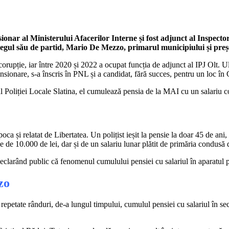
nsionar al Ministerului Afacerilor Interne și fost adjunct al Inspecto
colegul său de partid, Mario De Mezzo, primarul municipiului și pre
orupție, iar între 2020 și 2022 a ocupat funcția de adjunct al IPJ Olt. Ul
ionare, s-a înscris în PNL și a candidat, fără succes, pentru un loc în
șef al Poliției Locale Slatina, el cumulează pensia de la MAI cu un salariu 
a și relatat de Libertatea. Un polițist ieșit la pensie la doar 45 de ani, 
 de 10.000 de lei, dar și de un salariu lunar plătit de primăria condusă
 declarând public că fenomenul cumulului pensiei cu salariul în aparatul p
zo
repetate rânduri, de-a lungul timpului, cumulul pensiei cu salariul în sec