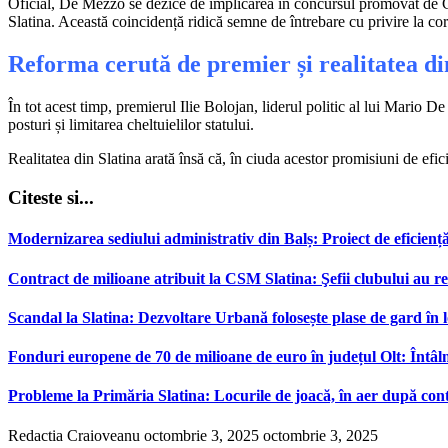
Oficial, De Mezzo se dezice de implicarea în concursul promovat de Cris
Slatina. Această coincidență ridică semne de întrebare cu privire la cor
Reforma cerută de premier și realitatea di
În tot acest timp, premierul Ilie Bolojan, liderul politic al lui Mario 
posturi și limitarea cheltuielilor statului.
Realitatea din Slatina arată însă că, în ciuda acestor promisiuni de efic
Citeste si...
Modernizarea sediului administrativ din Balș: Proiect de eficiență e
Contract de milioane atribuit la CSM Slatina: Şefii clubului au ref
Scandal la Slatina: Dezvoltare Urbană folosește plase de gard în l
Fonduri europene de 70 de milioane de euro în județul Olt: Întâlni
Probleme la Primăria Slatina: Locurile de joacă, în aer după co
Redactia Craioveanu
octombrie 3, 2025
octombrie 3, 2025