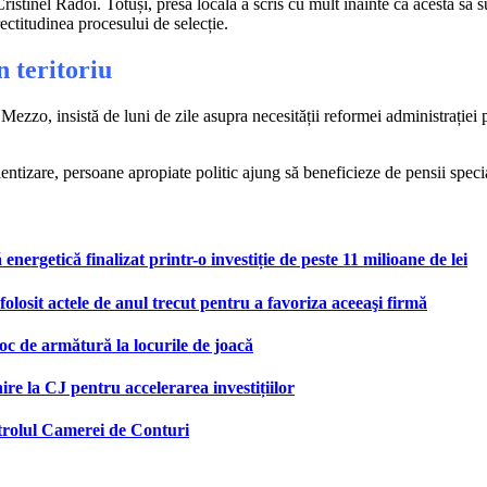
tinel Rădoi. Totuși, presa locală a scris cu mult înainte ca acesta să s
ectitudinea procesului de selecție.
n teritoriu
De Mezzo, insistă de luni de zile asupra necesității reformei administrați
ientizare, persoane apropiate politic ajung să beneficieze de pensii specia
nergetică finalizat printr-o investiție de peste 11 milioane de lei
olosit actele de anul trecut pentru a favoriza aceeaşi firmă
oc de armătură la locurile de joacă
re la CJ pentru accelerarea investițiilor
ntrolul Camerei de Conturi