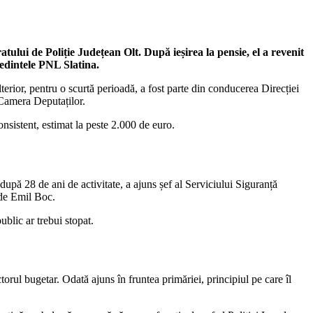
ratului de Poliție Județean Olt. După ieșirea la pensie, el a revenit
ședintele PNL Slatina.
terior, pentru o scurtă perioadă, a fost parte din conducerea Direcției
 Camera Deputaților.
consistent, estimat la peste 2.000 de euro.
după 28 de ani de activitate, a ajuns șef al Serviciului Siguranță
 de Emil Boc.
ublic ar trebui stopat.
torul bugetar. Odată ajuns în fruntea primăriei, principiul pe care îl