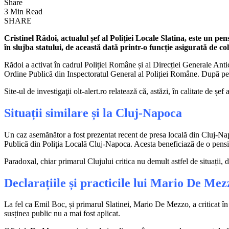
Share
3 Min Read
SHARE
Cristinel Rădoi, actualul șef al Poliției Locale Slatina, este un pe
în slujba statului, de această dată printr-o funcție asigurată de 
Rădoi a activat în cadrul Poliției Române și al Direcției Generale Antic
Ordine Publică din Inspectoratul General al Poliției Române. După pens
Site-ul de investigaţii olt-alert.ro relatează că, astăzi, în calitate de 
Situații similare și la Cluj-Napoca
Un caz asemănător a fost prezentat recent de presa locală din Cluj-Napoc
Publică din Poliția Locală Cluj-Napoca. Acesta beneficiază de o pensie
Paradoxal, chiar primarul Clujului critica nu demult astfel de situații,
Declarațiile și practicile lui Mario De Mez
La fel ca Emil Boc, și primarul Slatinei, Mario De Mezzo, a criticat în 
susținea public nu a mai fost aplicat.