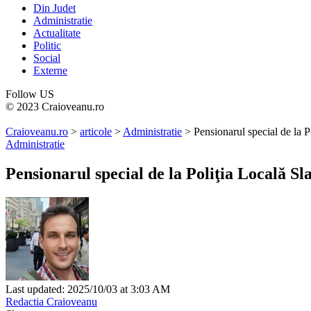
Din Judet
Administratie
Actualitate
Politic
Social
Externe
Follow US
© 2023 Craioveanu.ro
Craioveanu.ro
>
articole
>
Administratie
>
Pensionarul special de la P
Administratie
Pensionarul special de la Poliţia Locală Sl
Last updated: 2025/10/03 at 3:03 AM
Redactia Craioveanu