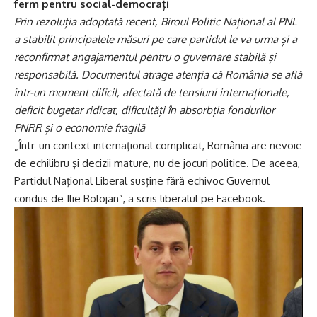
ferm pentru social-democrați
Prin rezoluția adoptată recent, Biroul Politic Național al PNL
a stabilit principalele măsuri pe care partidul le va urma și a
reconfirmat angajamentul pentru o guvernare stabilă și
responsabilă. Documentul atrage atenția că România se află
într-un moment dificil, afectată de tensiuni internaționale,
deficit bugetar ridicat, dificultăți în absorbția fondurilor
PNRR și o economie fragilă
„Într-un context internaţional complicat, România are nevoie
de echilibru şi decizii mature, nu de jocuri politice. De aceea,
Partidul Naţional Liberal susţine fără echivoc Guvernul
condus de Ilie Bolojan”, a scris liberalul pe Facebook.