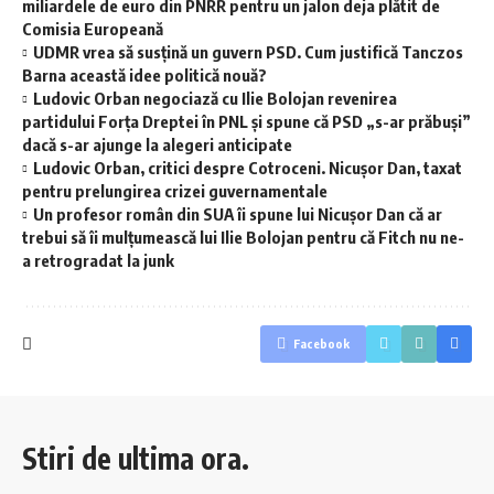
miliardele de euro din PNRR pentru un jalon deja plătit de
Comisia Europeană
UDMR vrea să susţină un guvern PSD. Cum justifică Tanczos
Barna această idee politică nouă?
Ludovic Orban negociază cu Ilie Bolojan revenirea
partidului Forța Dreptei în PNL şi spune că PSD „s-ar prăbuși”
dacă s-ar ajunge la alegeri anticipate
Ludovic Orban, critici despre Cotroceni. Nicușor Dan, taxat
pentru prelungirea crizei guvernamentale
Un profesor român din SUA îi spune lui Nicușor Dan că ar
trebui să îi mulțumească lui Ilie Bolojan pentru că Fitch nu ne-
a retrogradat la junk
Facebook
Stiri de ultima ora.