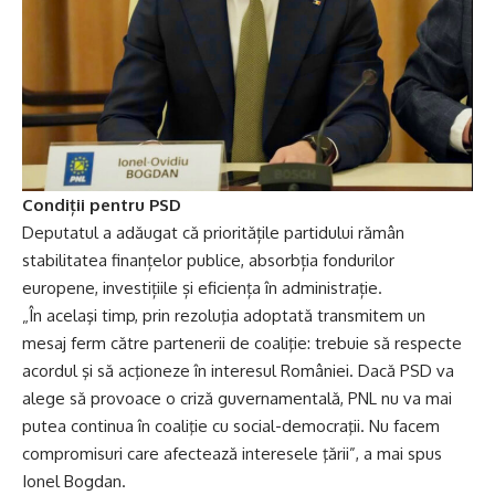
Condiții pentru PSD
Deputatul a adăugat că prioritățile partidului rămân
stabilitatea finanțelor publice, absorbția fondurilor
europene, investițiile și eficiența în administrație.
„În acelaşi timp, prin rezoluţia adoptată transmitem un
mesaj ferm către partenerii de coaliţie: trebuie să respecte
acordul şi să acţioneze în interesul României. Dacă PSD va
alege să provoace o criză guvernamentală, PNL nu va mai
putea continua în coaliţie cu social-democraţii. Nu facem
compromisuri care afectează interesele ţării”, a mai spus
Ionel Bogdan.