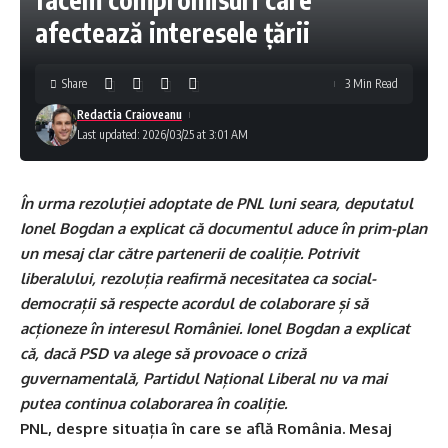
afectează interesele ţării
Share
3 Min Read
Redactia Craioveanu
Last updated: 2026/03/25 at 3:01 AM
În urma rezoluției adoptate de PNL luni seara, deputatul
Ionel Bogdan a explicat că documentul aduce în prim-plan
un mesaj clar către partenerii de coaliție. Potrivit
liberalului, rezoluția reafirmă necesitatea ca social-
democrații să respecte acordul de colaborare și să
acționeze în interesul României. Ionel Bogdan a explicat
că, dacă PSD va alege să provoace o criză
guvernamentală, Partidul Național Liberal nu va mai
putea continua colaborarea în coaliție.
PNL, despre situația în care se află România. Mesaj