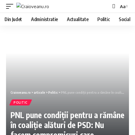
Aa
Din Judet
Administratie
Actualitate
Politic
Social
Craioveanu.ro
>
articole
>
Politic
>
PNL pune condiții pentru a rămâne în coaliție alături de PSD: Nu facem compromisuri care afectează interesele ţării
POLITIC
PNL pune condiții pentru a rămâne
în coaliție alături de PSD: Nu
facem compromisuri care