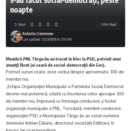
noapte
Share
2 Min Read
Redactia Craioveanu
Last updated: 2023/08/18 at 3:19 AM
Membrii PNL Târgu Jiu au trecut în bloc la PSD, potrivit unui
anunţă făcut joi seară de social-democraţii din Gorj.
Potrivit sursei citate, este vorba despre aproximativ 300 de
membri noi.
„Echipa Organizației Municipale a Partidului Social Democrat
devine mai puternică, odată cu înscrierea celor aproape 300
de membri noi, împreună cu întreaga conducere a fostei
organizații municipale a PNL. Totodată, membrii conducerii
organizației PSD a Municipiului Târgu-Jiu au votat numirea
domnului Adrian Dăianu, directorul societății Edilitara, în
funcția de vicepreședinte.