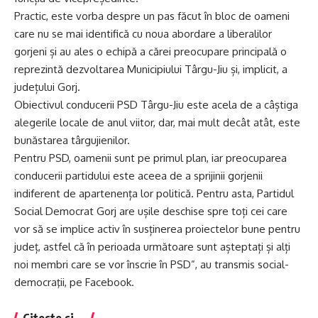
Practic, este vorba despre un pas făcut în bloc de oameni
care nu se mai identifică cu noua abordare a liberalilor
gorjeni și au ales o echipă a cărei preocupare principală o
reprezintă dezvoltarea Municipiului Târgu-Jiu și, implicit, a
județului Gorj.
Obiectivul conducerii PSD Târgu-Jiu este acela de a câștiga
alegerile locale de anul viitor, dar, mai mult decât atât, este
bunăstarea târgujienilor.
Pentru PSD, oamenii sunt pe primul plan, iar preocuparea
conducerii partidului este aceea de a sprijinii gorjenii
indiferent de apartenența lor politică. Pentru asta, Partidul
Social Democrat Gorj are ușile deschise spre toți cei care
vor să se implice activ în susținerea proiectelor bune pentru
județ, astfel că în perioada următoare sunt așteptați și alți
noi membri care se vor înscrie în PSD”, au transmis social-
democraţii, pe Facebook.