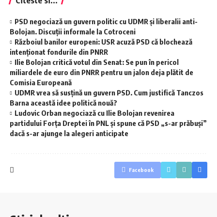
Citeste si...
PSD negociază un guvern politic cu UDMR şi liberalii anti-
Bolojan. Discuţii informale la Cotroceni
Războiul banilor europeni: USR acuză PSD că blochează
intenționat fondurile din PNRR
Ilie Bolojan critică votul din Senat: Se pun în pericol
miliardele de euro din PNRR pentru un jalon deja plătit de
Comisia Europeană
UDMR vrea să susţină un guvern PSD. Cum justifică Tanczos
Barna această idee politică nouă?
Ludovic Orban negociază cu Ilie Bolojan revenirea
partidului Forța Dreptei în PNL şi spune că PSD „s-ar prăbuși”
dacă s-ar ajunge la alegeri anticipate
Facebook