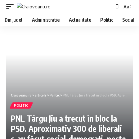
Aa
Din Judet
Administratie
Actualitate
Politic
Social
Craioveanu.ro
>
articole
>
Politic
>
PNL Târgu Jiu a trecut în bloc la PSD. Aproximativ 300 de liberali s-au făcut social-democraţi, peste noapte
POLITIC
PNL Târgu Jiu a trecut în bloc la
PSD. Aproximativ 300 de liberali
s-au făcut social-democraţi, peste