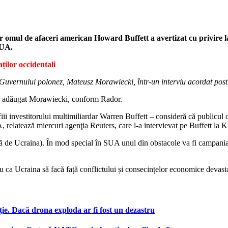
 omul de afaceri american Howard Buffett a avertizat cu privire la p
SUA.
ților occidentali
 Guvernului polonez, Mateusz Morawiecki, într-un interviu acordat post
i adăugat Morawiecki, conform Rador.
ii investitorului multimiliardar Warren Buffett – consideră că publicul o
relatează miercuri agenţia Reuters, care l-a intervievat pe Buffett la K
ă de Ucraina). În mod special în SUA unul din obstacole va fi campania 
ru ca Ucraina să facă față conflictului și consecințelor economice devasta
ie. Dacă drona exploda ar fi fost un dezastru