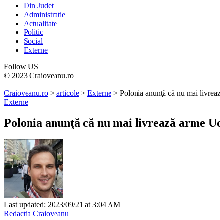
Din Judet
Administratie
Actualitate
Politic
Social
Externe
Follow US
© 2023 Craioveanu.ro
Craioveanu.ro
>
articole
>
Externe
>
Polonia anunţă că nu mai livreaz
Externe
Polonia anunţă că nu mai livrează arme Ucr
Last updated: 2023/09/21 at 3:04 AM
Redactia Craioveanu