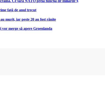
aina. Ce țară NATO preia funcția de miliarde $
eime față de anul trecut
au murit, iar peste 20 au fost rănite
uți vor merge să apere Groenlanda