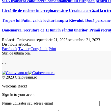
SUA transferă conducerea comandamentului european pentru Ucr
Livrările de rachete interceptoare către Ucraina au scăzut la o tr
Trupele lui Putin, val de lovituri asupra Kievului. Două persoane 
Danemarca, recrutare de 11 luni în rândul tinerilor. Primii recr
Redactia Craioveanu
septembrie 21, 2023
septembrie 21, 2023
Distribuie articol...
Facebook
Twitter
Copy Link
Print
Stiri de ultima ora.
…
© 2023 Craioveanu.ro
Welcome Back!
Sign in to your account
Nume utilizator sau adresă email