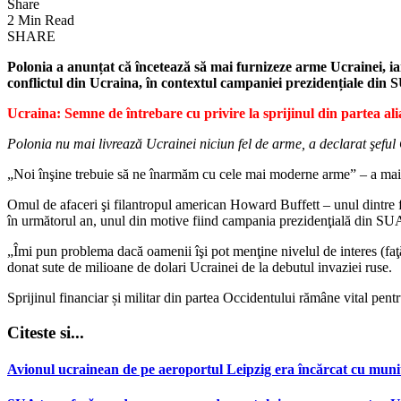
Share
2 Min Read
SHARE
Polonia a anunțat că încetează să mai furnizeze arme Ucrainei, iar
conflictul din Ucraina, în contextul campaniei prezidențiale din 
Ucraina: Semne de întrebare cu privire la sprijinul din partea alia
Polonia nu mai livrează Ucrainei niciun fel de arme, a declarat şeful
„Noi înşine trebuie să ne înarmăm cu cele mai moderne arme” – a ma
Omul de afaceri şi filantropul american Howard Buffett – unul dintre fi
în următorul an, unul din motive fiind campania prezidenţială din SUA, 
„Îmi pun problema dacă oamenii îşi pot menţine nivelul de interes (faţ
donat sute de milioane de dolari Ucrainei de la debutul invaziei ruse.
Sprijinul financiar și militar din partea Occidentului rămâne vital pent
Citeste si...
Avionul ucrainean de pe aeroportul Leipzig era încărcat cu muniț