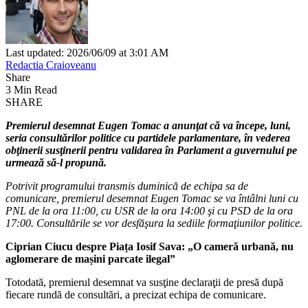
Last updated: 2026/06/09 at 3:01 AM
Redactia Craioveanu
Share
3 Min Read
SHARE
Premierul desemnat Eugen Tomac a anunţat că va începe, luni,
seria consultărilor politice cu partidele parlamentare, în vederea
obţinerii susţinerii pentru validarea în Parlament a guvernului pe
urmează să-l propună.
Potrivit programului transmis duminică de echipa sa de
comunicare, premierul desemnat Eugen Tomac se va întâlni luni cu
PNL de la ora 11:00, cu USR de la ora 14:00 şi cu PSD de la ora
17:00. Consultările se vor desfăşura la sediile formaţiunilor politice.
Ciprian Ciucu despre Piața Iosif Sava: „O cameră urbană, nu
aglomerare de mașini parcate ilegal”
Totodată, premierul desemnat va susţine declaraţii de presă după
fiecare rundă de consultări, a precizat echipa de comunicare.