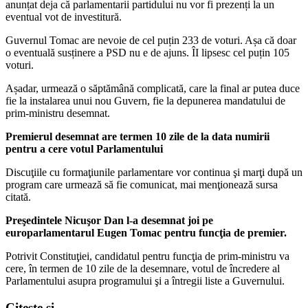
anunțat deja că parlamentarii partidului nu vor fi prezenți la un
eventual vot de investitură.
Guvernul Tomac are nevoie de cel puțin 233 de voturi. Așa că doar
o eventuală susținere a PSD nu e de ajuns. ÎI lipsesc cel puțin 105
voturi.
Așadar, urmează o săptămână complicată, care la final ar putea duce
fie la instalarea unui nou Guvern, fie la depunerea mandatului de
prim-ministru desemnat.
Premierul desemnat are termen 10 zile de la data numirii
pentru a cere votul Parlamentului
Discuţiile cu formaţiunile parlamentare vor continua şi marţi după un
program care urmează să fie comunicat, mai menţionează sursa
citată.
Preşedintele Nicuşor Dan l-a desemnat joi pe
europarlamentarul Eugen Tomac pentru funcţia de premier.
Potrivit Constituţiei, candidatul pentru funcţia de prim-ministru va
cere, în termen de 10 zile de la desemnare, votul de încredere al
Parlamentului asupra programului şi a întregii liste a Guvernului.
Citeste si...