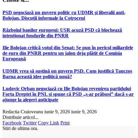
PSD negociază un guvern politic cu UDMR şi liberalii anti-
Bolojan. Discuţii informale la Cotroceni
Războiul banilor europeni: USR acuză PSD că blochează
intenționat fondurile din PNRR
Ilie Bolojan critică votul din Senat: Se pun în pericol miliardele
de euro din PNRR pentru un jalon deja plătit de Comisia
Europeană
UDMR vrea să susţină un guvern PSD. Cum justifică Tanczos
Barna această idee politică nouă?
Ludovic Orban negociază cu Ilie Bolojan revenirea partidului
Forța Dreptei în PNL şi spune că PSD „s-ar prăbuși” dacă s-ar
ajunge la alegeri anticipate
Redactia Craioveanu
iunie 9, 2026
iunie 9, 2026
Distribuie articol...
Facebook
Twitter
Copy Link
Print
Stiri de ultima ora.