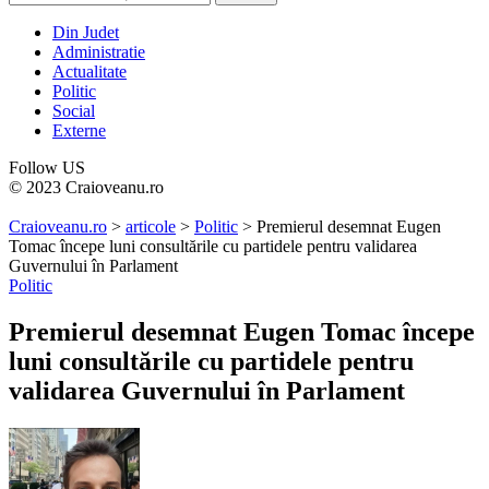
Din Judet
Administratie
Actualitate
Politic
Social
Externe
Follow US
© 2023 Craioveanu.ro
Craioveanu.ro
>
articole
>
Politic
>
Premierul desemnat Eugen
Tomac începe luni consultările cu partidele pentru validarea
Guvernului în Parlament
Politic
Premierul desemnat Eugen Tomac începe
luni consultările cu partidele pentru
validarea Guvernului în Parlament