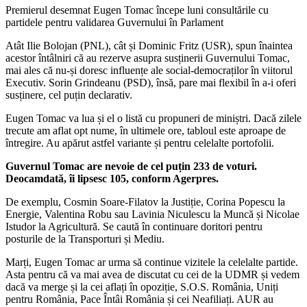
Premierul desemnat Eugen Tomac începe luni consultările cu
partidele pentru validarea Guvernului în Parlament
Atât Ilie Bolojan (PNL), cât și Dominic Fritz (USR), spun înaintea
acestor întâlniri că au rezerve asupra susținerii Guvernului Tomac,
mai ales că nu-și doresc influențe ale social-democraților în viitorul
Executiv. Sorin Grindeanu (PSD), însă, pare mai flexibil în a-i oferi
susținere, cel puțin declarativ.
Eugen Tomac va lua și el o listă cu propuneri de miniștri. Dacă zilele
trecute am aflat opt nume, în ultimele ore, tabloul este aproape de
întregire. Au apărut astfel variante și pentru celelalte portofolii.
Guvernul Tomac are nevoie de cel puțin 233 de voturi.
Deocamdată, îi lipsesc 105, conform Agerpres.
De exemplu, Cosmin Soare-Filatov la Justiție, Corina Popescu la
Energie, Valentina Robu sau Lavinia Niculescu la Muncă și Nicolae
Istudor la Agricultură. Se caută în continuare doritori pentru
posturile de la Transporturi și Mediu.
Marți, Eugen Tomac ar urma să continue vizitele la celelalte partide.
Asta pentru că va mai avea de discutat cu cei de la UDMR și vedem
dacă va merge și la cei aflați în opoziție, S.O.S. România, Uniți
pentru România, Pace Întâi România și cei Neafiliați. AUR au