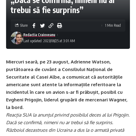
trebui să fie surprins”
Share
1 Min Read
Redactia Craioveanu
Last updated: 2023/08/25 at 3:01 AM
Miercuri seară, pe 23 august, Adrienne Watson,
purtătoarea de cuvânt a Consiliului Național de
Securitate al Casei Albe, a comunicat că autoritățile
americane sunt atente la informațiile referitoare la
incidentul în care un avion s-ar fi prăbușit, posibil cu
Evgheni Prigojin, liderul grupării de mercenari Wagner,
la bord.
Reacția SUA la anunțul privind posibilul deces al lui Prigojin.
Dacă se confirmă, nimeni nu ar trebui să fie surprins.
Războiul dezastruos din Ucraina a dus la o armată privată