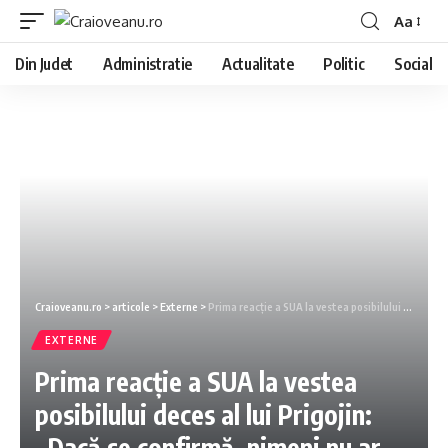
Aa
Din Judet
Administratie
Actualitate
Politic
Social
Craioveanu.ro
>
articole
>
Externe
>
Prima reacție a SUA la vestea posibilului deces al lui Prigojin: „Dacă se confirmă, nimeni nu ar trebui să fie surprins”
EXTERNE
Prima reacție a SUA la vestea
posibilului deces al lui Prigojin:
„Dacă se confirmă, nimeni nu ar