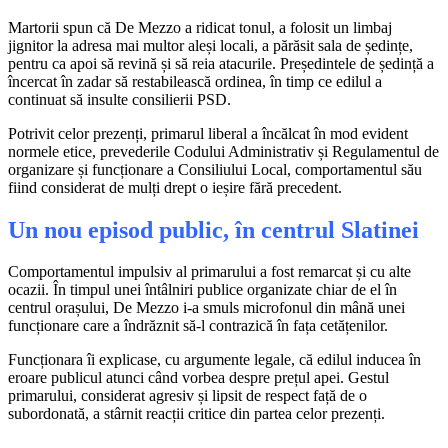
Martorii spun că De Mezzo a ridicat tonul, a folosit un limbaj
jignitor la adresa mai multor aleși locali, a părăsit sala de ședințe,
pentru ca apoi să revină și să reia atacurile. Președintele de ședință a
încercat în zadar să restabilească ordinea, în timp ce edilul a
continuat să insulte consilierii PSD.
Potrivit celor prezenți, primarul liberal a încălcat în mod evident
normele etice, prevederile Codului Administrativ și Regulamentul de
organizare și funcționare a Consiliului Local, comportamentul său
fiind considerat de mulți drept o ieșire fără precedent.
Un nou episod public, în centrul Slatinei
Comportamentul impulsiv al primarului a fost remarcat și cu alte
ocazii. În timpul unei întâlniri publice organizate chiar de el în
centrul orașului, De Mezzo i-a smuls microfonul din mână unei
funcționare care a îndrăznit să-l contrazică în fața cetățenilor.
Funcționara îi explicase, cu argumente legale, că edilul inducea în
eroare publicul atunci când vorbea despre prețul apei. Gestul
primarului, considerat agresiv și lipsit de respect față de o
subordonată, a stârnit reacții critice din partea celor prezenți.