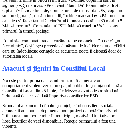
„A venit la mine în birou și mi-a zis: «Domne, copiii nu sunt în
siguranță». Și i-am zis: «Pe cuvântu’ tău? Da’ 10 ani unde ai fost?
Opt ani?» Îi zic: «Închide, domne, închide mansarda. OK, copiii nu
sunt în siguranță, riscăm incendii; închide mansarda». «Păi nu eu am
calitatea să fac asta». «Da cine?» «Dumneavoastră!» «Să mori tu?!
Mă, să mori tu?! Comandantu’ ISU.
Mă, să mori tu?!
»”, a spus
primarul în timpul ședinței.
Edilul și-a continuat tirada, acuzându-l pe colonelul Tănase că „nu
face nimic”, deși legea prevede că măsura de închidere a unei clădiri
care nu îndeplinește cerințele de securitate poate fi dispusă doar de
autoritatea locală.
Atacuri și jigniri în Consiliul Local
Nu este pentru prima dată când primarul Slatinei are un
comportament violent verbal în spațiul public. În ședința ordinară a
Consiliului Local din 25 iunie, De Mezzo a avut o ieșire similară,
îndreptată de această dată împotriva consilierilor PSD.
Scandalul a izbucnit la finalul ședinței, când consilierii social-
democrați au anunțat depunerea unui proiect de hotărâre privind
înființarea unui nou cimitir în municipiu, motivând inițiativa prin
lipsa locurilor de veci disponibile. Reacția primarului a fost una
violentă.