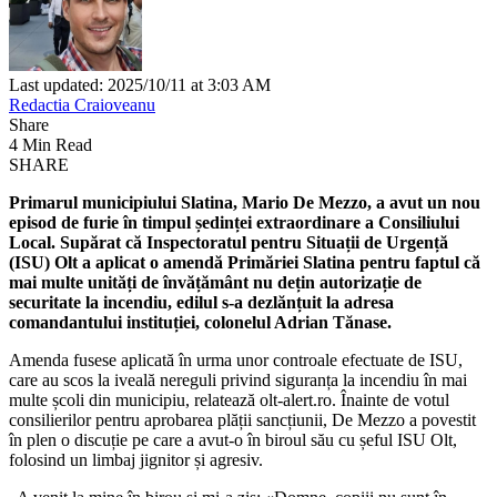
Last updated: 2025/10/11 at 3:03 AM
Redactia Craioveanu
Share
4 Min Read
SHARE
Primarul municipiului Slatina, Mario De Mezzo, a avut un nou
episod de furie în timpul ședinței extraordinare a Consiliului
Local. Supărat că Inspectoratul pentru Situații de Urgență
(ISU) Olt a aplicat o amendă Primăriei Slatina pentru faptul că
mai multe unități de învățământ nu dețin autorizație de
securitate la incendiu, edilul s-a dezlănțuit la adresa
comandantului instituției, colonelul Adrian Tănase.
Amenda fusese aplicată în urma unor controale efectuate de ISU,
care au scos la iveală nereguli privind siguranța la incendiu în mai
multe școli din municipiu, relatează olt-alert.ro. Înainte de votul
consilierilor pentru aprobarea plății sancțiunii, De Mezzo a povestit
în plen o discuție pe care a avut-o în biroul său cu șeful ISU Olt,
folosind un limbaj jignitor și agresiv.