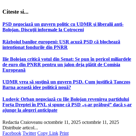
Citeste si...
PSD negociază un guvern politic cu UDMR şi liberalii anti-
Bolojan. Discuţii informale la Cotroceni
Războiul banilor europeni: USR acuză PSD că blochează
intenționat fondurile din PNRR
Ilie Bolojan critică votul din Senat: Se pun în pericol miliardele
de euro din PNRR pentru un jalon deja plătit de Comisia
Europeană
UDMR vrea să susţină un guvern PSD. Cum justifică Tanczos
Barna această idee politică nouă?
Ludovic Orban negociază cu Ilie Bolojan revenirea partidului
Forța Dreptei în PNL şi spune că PSD „s-ar prăbuși” dacă s-ar
ajunge la alegeri anticipate
Redactia Craioveanu
octombrie 11, 2025
octombrie 11, 2025
Distribuie articol...
Facebook
Twitter
Copy Link
Print