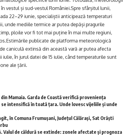
climatologice specifice lunii iunie. Totodată, meteorologii
 în vestul și sud-vestul României.Spre sfârșitul lunii,
ada 22–29 iunie, specialiștii anticipează temperaturi
rii, unde mediile termice ar putea depăși pragurile
imp, ploile vor fi tot mai puține în mai multe regiuni,
s.Estimările publicate de platforma meteorologică
e caniculă extinsă din această vară ar putea afecta
ulie, în jurul datei de 15 iulie, când temperaturile sunt
one ale țării.
 din Mamaia. Garda de Coastă verifică proveniența
e intensifică în toată țara. Unde lovesc vijeliile și unde
git, în Comuna Frumușani, Județul Călărași, Sat Orăști
arbu
. Valul de căldură se extinde: zonele afectate și prognoza