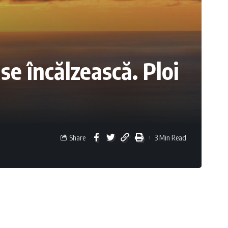
e încălzească. Ploi
Share
3 Min Read