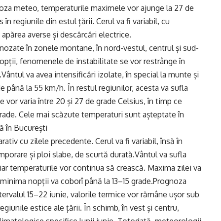
gnoza meteo, temperaturile maximele vor ajunge la 27 de
n regiunile din estul țării. Cerul va fi variabil, cu
 apărea averse și descărcări electrice.
gnozate în zonele montane, în nord-vestul, centrul și sud-
nopții, fenomenele de instabilitate se vor restrânge în
Vântul va avea intensificări izolate, în special la munte și
e până la 55 km/h. În restul regiunilor, acesta va sufla
vor varia între 20 și 27 de grade Celsius, în timp ce
grade. Cele mai scăzute temperaturi sunt așteptate în
ă în București
tiv cu zilele precedente. Cerul va fi variabil, însă în
mporare și ploi slabe, de scurtă durată.Vântul va sufla
iar temperaturile vor continua să crească. Maxima zilei va
 minima nopții va coborî până la 13–15 grade.Prognoza
ervalul 15–22 iunie, valorile termice vor rămâne ușor sub
iunile estice ale țării. În schimb, în vest și centru,