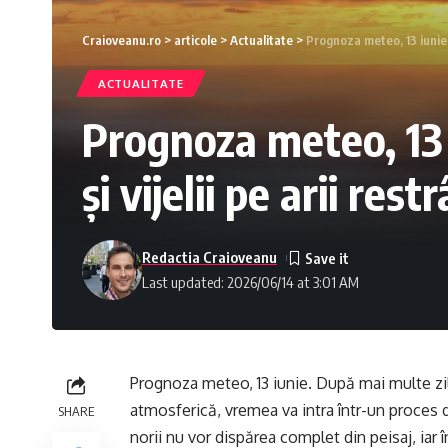
Craioveanu.ro
>
articole
>
Actualitate
>
Prognoza meteo, 13 iunie. 
ACTUALITATE
Prognoza meteo, 13 
și vijelii pe arii rest
Redactia Craioveanu
Last updated: 2026/06/14 at 3:01 AM
Prognoza meteo, 13 iunie. După mai multe zi
atmosferică, vremea va intra într-un proces d
SHARE
norii nu vor dispărea complet din peisaj, iar 