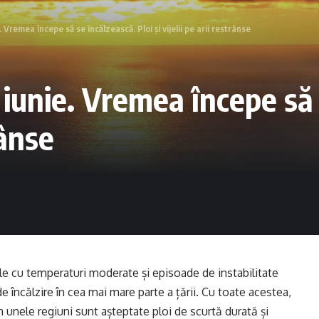
Vremea începe să se încălzească. Ploi și vijelii pe arii restrânse
iunie. Vremea începe să s
rânse
le cu temperaturi moderate și episoade de instabilitate
e încălzire în cea mai mare parte a țării. Cu toate acestea,
în unele regiuni sunt așteptate ploi de scurtă durată și