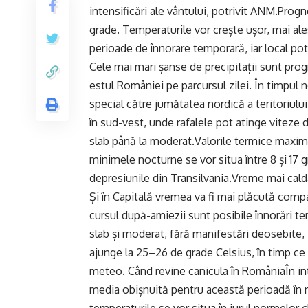
intensificări ale vântului, potrivit ANM.Pro
grade. Temperaturile vor crește ușor, mai ales î
perioade de înnorare temporară, iar local pot
Cele mai mari șanse de precipitații sunt pro
estul României pe parcursul zilei. În timpul 
special către jumătatea nordică a teritoriului.
în sud-vest, unde rafalele pot atinge viteze d
slab până la moderat.Valorile termice maxime 
minimele nocturne se vor situa între 8 și 17 
depresiunile din Transilvania.Vreme mai cald
Și în Capitală vremea va fi mai plăcută compara
cursul după-amiezii sunt posibile înnorări te
slab și moderat, fără manifestări deosebite, 
ajunge la 25–26 de grade Celsius, în timp ce
meteo. Când revine canicula în RomâniaÎn int
media obișnuită pentru această perioadă în reg