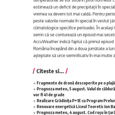
temperaturile se vor situa în jurul normelor 
estimează un deficit de precipitații în special
vremea va deveni tot mai caldă. Pentru perio
peste valorile normale în special în vestul ță
climatologice specifice perioadei. În același t
semn că se conturează un episod mai seceto
AccuWeather indică faptul că primul episod d
România începând din a doua jumătate a lunii i
așteptate să urce semnificativ în mai multe z
Citeste si...
Fragmente de dronă descoperite pe o plajă
Prognoza meteo, 5 august. Valul de căldură s
vor fi 41 de grade
Realizare Grădinița P+1E cu Program Prelun
Renovare energetică Liceul Teoretic Ion B
Prognoza meteo, 4 august. Cod roșu în țară