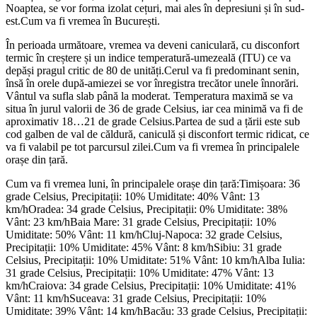
Noaptea, se vor forma izolat cețuri, mai ales în depresiuni și în sud-
est.Cum va fi vremea în București.
În perioada următoare, vremea va deveni caniculară, cu disconfort
termic în creștere și un indice temperatură-umezeală (ITU) ce va
depăși pragul critic de 80 de unități.Cerul va fi predominant senin,
însă în orele după-amiezei se vor înregistra trecător unele înnorări.
Vântul va sufla slab până la moderat. Temperatura maximă se va
situa în jurul valorii de 36 de grade Celsius, iar cea minimă va fi de
aproximativ 18…21 de grade Celsius.Partea de sud a țării este sub
cod galben de val de căldură, caniculă și disconfort termic ridicat, ce
va fi valabil pe tot parcursul zilei.Cum va fi vremea în principalele
orașe din țară.
Cum va fi vremea luni, în principalele orașe din țară:Timișoara: 36
grade Celsius, Precipitații: 10% Umiditate: 40% Vânt: 13
km/hOradea: 34 grade Celsius, Precipitații: 0% Umiditate: 38%
Vânt: 23 km/hBaia Mare: 31 grade Celsius, Precipitații: 10%
Umiditate: 50% Vânt: 11 km/hCluj-Napoca: 32 grade Celsius,
Precipitații: 10% Umiditate: 45% Vânt: 8 km/hSibiu: 31 grade
Celsius, Precipitații: 10% Umiditate: 51% Vânt: 10 km/hAlba Iulia:
31 grade Celsius, Precipitații: 10% Umiditate: 47% Vânt: 13
km/hCraiova: 34 grade Celsius, Precipitații: 10% Umiditate: 41%
Vânt: 11 km/hSuceava: 31 grade Celsius, Precipitații: 10%
Umiditate: 39% Vânt: 14 km/hBacău: 33 grade Celsius, Precipitații: