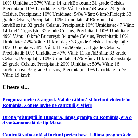
10% Umiditate: 37% Vânt: 14 km/hBotoșani: 31 grade Celsius,
Precipitații: 10% Umiditate: 37% Vânt: 6 km/hBrașov: 29 grade
Celsius, Precipitații: 10% Umiditate: 54% Vânt: 6 km/hPloiești: 33
grade Celsius, Precipitații: 10% Umiditate: 49% Vânt: 14
km/hBuzău: 32 grade Celsius, Precipitații: 10% Umiditate: 47 Vânt:
14 km/hTârgoviște: 32 grade Celsius, Precipitații: 10% Umiditate:
49% Vânt: 10 km/hBucurești: 34 grade Celsius, Precipitații: 10%
Umiditate: 42% Vânt: 11 km/hIași: 33 grade Celsius, Precipitații:
10% Umiditate: 38% Vânt: 11 km/hGalați: 33 grade Celsius,
Precipitații: 10% Umiditate: 47% Vânt: 11 km/hBrăila: 33 grade
Celsius, Precipitații: 10% Umiditate: 47% Vânt: 11 km/hConstanța:
29 grade Celsius, Precipitații: 20% Umiditate: 59% Vânt: 16
km/hTulcea: 32 grade Celsius, Precipitații: 10% Umiditate: 51%
Vânt: 19 km/h.
Citeste si...
Prognoza meteo 8 august. Val de căldură și furtuni violente în
România. Zonele lovite de caniculă și vijelii
Drona prăbușită în Bulgaria, lângă granița cu România, era o
dronă-momeală de tip Maya
Caniculă sufocantă și furtuni periculoase. Ultima prognoză de