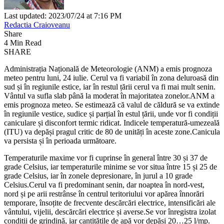
Last updated: 2023/07/24 at 7:16 PM
Redactia Craioveanu
Share
4 Min Read
SHARE
Administrația Națională de Meteorologie (ANM) a emis prognoza
meteo pentru luni, 24 iulie. Cerul va fi variabil în zona deluroasă din
sud și în regiunile estice, iar în restul țării cerul va fi mai mult senin.
Vântul va sufla slab până la moderat în majoritatea zonelor.ANM a
emis prognoza meteo. Se estimează că valul de căldură se va extinde
în regiunile vestice, sudice și parțial în estul țării, unde vor fi condiții
caniculare și disconfort termic ridicat. Indicele temperatură-umezeală
(ITU) va depăși pragul critic de 80 de unități în aceste zone.Canicula
va persista și în perioada următoare.
Temperaturile maxime vor fi cuprinse în general între 30 și 37 de
grade Celsius, iar temperaturile minime se vor situa între 15 și 25 de
grade Celsius, iar în zonele depresionare, în jurul a 10 grade
Celsius.Cerul va fi predominant senin, dar noaptea în nord-vest,
nord și pe arii restrânse în centrul teritoriului vor apărea înnorări
temporare, însoțite de frecvente descărcări electrice, intensificări ale
vântului, vijelii, descărcări electrice și averse.Se vor înregistra izolat
condiții de grindină, iar cantitățile de apă vor depăși 20…25 l/mp.