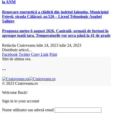
la ANM
Renovare energetică a clădirii din judetul Ialomita, Municipiul
Fetești, strada Călărași, nr.526 – Liceul Tehnologic Anghel
Saligny
Prognoza meteo 6 august 2026. Caniculă, urmată de furtuni în
aproape toată țara. Temperaturile vor urca până la 41 de grade
Redactia Craioveanu
iulie 24, 2023
iulie 24, 2023
Distribuie articol...
Facebook
Twitter
Copy Link
Print
Stiri de ultima ora.
…
© 2023 Craioveanu.ro
Welcome Back!
Sign in to your account
Nume utilizator sau adresă email