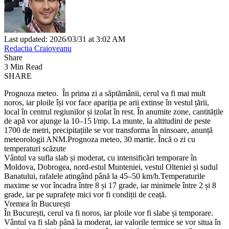
Last updated: 2026/03/31 at 3:02 AM
Redactia Craioveanu
Share
3 Min Read
SHARE
Prognoza meteo. În prima zi a săptămânii, cerul va fi mai mult
noros, iar ploile își vor face apariția pe arii extinse în vestul țării,
local în centrul regiunilor și izolat în rest. În anumite zone, cantitățile
de apă vor ajunge la 10–15 l/mp. La munte, la altitudini de peste
1700 de metri, precipitațiile se vor transforma în ninsoare, anunță
meteorologii ANM.Prognoza meteo, 30 martie. Încă o zi cu
temperaturi scăzute
Vântul va sufla slab și moderat, cu intensificări temporare în
Moldova, Dobrogea, nord-estul Munteniei, vestul Olteniei și sudul
Banatului, rafalele atingând până la 45–50 km/h.Temperaturile
maxime se vor încadra între 8 și 17 grade, iar minimele între 2 și 8
grade, iar pe suprafețe mici vor fi condiții de ceață.
Vremea în București
În București, cerul va fi noros, iar ploile vor fi slabe și temporare.
Vântul va fi slab până la moderat, iar valorile termice se vor situa în