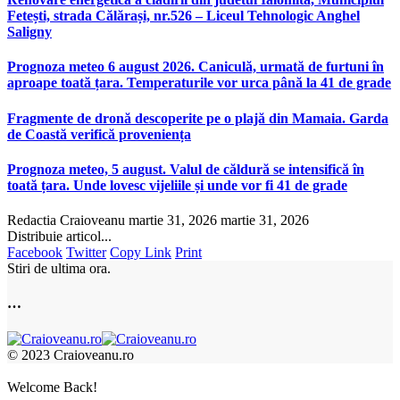
Fetești, strada Călărași, nr.526 – Liceul Tehnologic Anghel
Saligny
Prognoza meteo 6 august 2026. Caniculă, urmată de furtuni în
aproape toată țara. Temperaturile vor urca până la 41 de grade
Fragmente de dronă descoperite pe o plajă din Mamaia. Garda
de Coastă verifică proveniența
Prognoza meteo, 5 august. Valul de căldură se intensifică în
toată țara. Unde lovesc vijeliile și unde vor fi 41 de grade
Redactia Craioveanu
martie 31, 2026
martie 31, 2026
Distribuie articol...
Facebook
Twitter
Copy Link
Print
Stiri de ultima ora.
…
© 2023 Craioveanu.ro
Welcome Back!