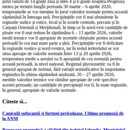
jurul valorii de 14 grade ziua și între 4 și 6 grade noaptea.Prognoza
meteo pe termen lungÎn perioada 30 martie – 6 aprilie 2026,
temperaturile se vor menține în jurul valorilor normale pentru această
săptămână în întreaga țară. Precipitațiile vor fi mai abundente în
regiunile sudice și estice, local și în zonele centrale, precum și în
Carpații Orientali și Meridionali, în timp ce în nord-vest cantitățile de
ploaie vor fi mai reduse.În săptămâna 6 – 13 aprilie 2026, valorile
medii termice vor fi apropiate de normele obișnuite pentru această
perioadă în cea mai mare parte a țării. Precipitațiile vor fi deficitare
în regiunile vestice și nord-vestice, iar în restul teritoriului se vor
situa aproape de valorile normale.Între 13 și 20 aprilie 2026,
temperatura medie a aerului va fi apropiată de cea normală pentru
această perioadă, la nivel național. Regimul pluviometric va fi în
general apropiat de normal, fără variații semnificative în majoritatea
regiunilor.În ultima săptămână analizată, 20 – 27 aprilie 2026,
mediile valorilor termice vor rămâne apropiate de cele specifice
acestei perioade, iar cantitățile de precipitații vor fi, în toate regiunile,
în general, apropiate de valorile normale.
Citeste si...
Caniculă sufocantă și furtuni periculoase. Ultima prognoză de
la ANM
Renovare energetică a clădirii din judetul Ialomita, Municipiul