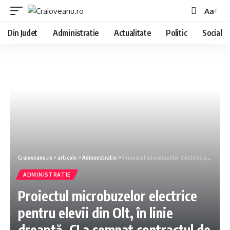
Aa
Din Judet
Administratie
Actualitate
Politic
Social
Craioveanu.ro
>
articole
>
Administratie
>
Proiectul microbuzelor electrice pentru elevii din Olt, în linie dreaptă. CJ a semnat contractul de finanţare
ADMINISTRATIE
Proiectul microbuzelor electrice
pentru elevii din Olt, în linie
dreaptă. CJ a semnat contractul de