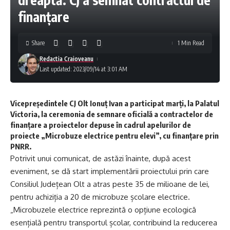
finanţare
Share
1 Min Read
Redactia Craioveanu
Last updated: 2023/09/14 at 3:01 AM
Vicepreședintele CJ Olt Ionuţ Ivan a participat marţi, la Palatul
Victoria, la ceremonia de semnare oficială a contractelor de
finanțare a proiectelor depuse în cadrul apelurilor de
proiecte „Microbuze electrice pentru elevi”, cu finanțare prin
PNRR.
Potrivit unui comunicat, de astăzi înainte, după acest
eveniment, se dă start implementării proiectului prin care
Consiliul Județean Olt a atras peste 35 de milioane de lei,
pentru achiziția a 20 de microbuze școlare electrice.
„Microbuzele electrice reprezintă o opțiune ecologică
esențială pentru transportul școlar, contribuind la reducerea