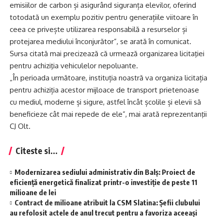
emisiilor de carbon și asigurând siguranța elevilor, oferind
totodată un exemplu pozitiv pentru generațiile viitoare în
ceea ce privește utilizarea responsabilă a resurselor și
protejarea mediului înconjurător”, se arată în comunicat.
Sursa citată mai precizează că urmează organizarea licitaţiei
pentru achiziţia vehiculelor nepoluante.
„În perioada următoare, instituția noastră va organiza licitația
pentru achiziția acestor mijloace de transport prietenoase
cu mediul, moderne și sigure, astfel încât școlile și elevii să
beneficieze cât mai repede de ele”, mai arată reprezentanţii
CJ Olt.
Citeste si...
Modernizarea sediului administrativ din Balș: Proiect de
eficiență energetică finalizat printr-o investiție de peste 11
milioane de lei
Contract de milioane atribuit la CSM Slatina: Şefii clubului
au refolosit actele de anul trecut pentru a favoriza aceeaşi