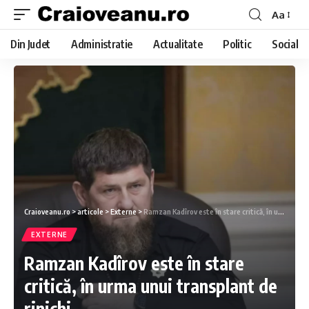
Aa
Din Judet
Administratie
Actualitate
Politic
Social
Craioveanu.ro
>
articole
>
Externe
>
Ramzan Kadîrov este în stare critică, în urma unui transplant de rinichi
EXTERNE
Ramzan Kadîrov este în stare
critică, în urma unui transplant de
rinichi