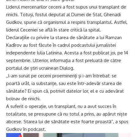
Liderul mercenarilor ceceni a fost supus unui transplant de
rinichi. Totuși, fostul deputat al Dumei de Stat, Ghenadi
Gudkov, spune că organismul a respins transplantul. Astfel,
liderul Ceceniei se află în stare critică la spital.
Declarațiile cu privire la starea de sănătate a lui Ramzan
Kadîrov au fost făcute în cadrul podcastului jurnalistei
independente Iulia Latinina. Acesta a fost publicat joi, pe 14
septembrie. Ulterior, informația a fost preluată de către
portalul de știri ucrainean Dialog.
„I-am sunat pe ceceni proeminenți și i-am întrebat: se
poartă urât, ia substanțe, sau este într-adevăr starea de
sănătate? Ei spun că, potrivit datelor lor, el e cu adevărat
bolnav de rinichi.
A suferit o operație, un transplant, nu a avut succes în
totalitate, se presupune că nu totul a prins, au apărut niște
abcese. Starea lui de sănătate este foarte proastă”, a spus
Gudkov în podcast.