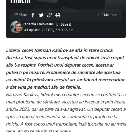
Share
3 Min Read
Redactia Craioveanu
Last updated: 2023/09/17 at 3:06 AM
Liderul cecen Ramzan Kadîrov se află în stare critică.
Acesta a fost supus unui transplant de rinichi, însă corpul
său l-a respins. Potrivit unui deputat cecen, acesta ar
putea fi pe moarte. Problemele de sănătate ale acestuia
au apărut în primăvara acestui an, iar liderul mercenarilor
a dat vina pe medicul său de familie.
Ramzan Kadîrov, liderul mercenarilor ceceni, se confruntă cu
mari probleme de sănătate. Acestea au început în primăvara
anului 2023, dar se pare că s-au agravat. Un deputat cecen a
spus că liderul mercenarilor se confruntă cu probleme la
rinichi. A fost supus unui transplant, însă lucrurile nu au mers
bine. Acum se află în stare gravă.