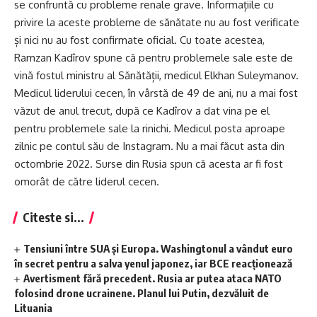
se confruntă cu probleme renale grave. Informațiile cu
privire la aceste probleme de sănătate nu au fost verificate
și nici nu au fost confirmate oficial. Cu toate acestea,
Ramzan Kadîrov spune că pentru problemele sale este de
vină fostul ministru al Sănătății, medicul Elkhan Suleymanov.
Medicul liderului cecen, în vârstă de 49 de ani, nu a mai fost
văzut de anul trecut, după ce Kadîrov a dat vina pe el
pentru problemele sale la rinichi. Medicul posta aproape
zilnic pe contul său de Instagram. Nu a mai făcut asta din
octombrie 2022. Surse din Rusia spun că acesta ar fi fost
omorât de către liderul cecen.
Citeste si...
Tensiuni între SUA și Europa. Washingtonul a vândut euro
în secret pentru a salva yenul japonez, iar BCE reacționează
Avertisment fără precedent. Rusia ar putea ataca NATO
folosind drone ucrainene. Planul lui Putin, dezvăluit de
Lituania