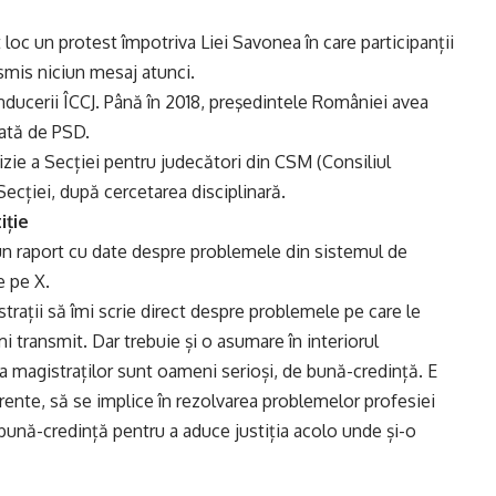
 loc un protest împotriva Liei Savonea în care participanții
smis niciun mesaj atunci.
nducerii ÎCCJ. Până în 2018, preşedintele României avea
cată de PSD.
izie a Secției pentru judecători din CSM (Consiliul
 Secției, după cercetarea disciplinară.
iție
n raport cu date despre problemele din sistemul de
e pe X.
strații să îmi scrie direct despre problemele pe care le
îmi transmit. Dar trebuie și o asumare în interiorul
a magistraților sunt oameni serioși, de bună-credință. E
rente, să se implice în rezolvarea problemelor profesiei
și bună-credință pentru a aduce justiția acolo unde și-o