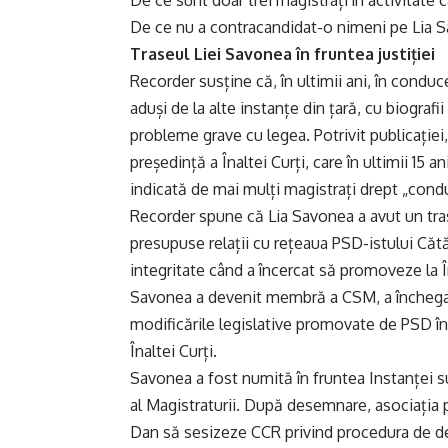
De ce sunt doar trei magistrați în activitate
De ce nu a contracandidat-o nimeni pe Lia S
Traseul Liei Savonea în fruntea justiției
Recorder susține că, în ultimii ani, în condu
aduși de la alte instanțe din țară, cu biograf
probleme grave cu legea. Potrivit publicației
președință a Înaltei Curți, care în ultimii 15 a
indicată de mai mulți magistrați drept „condu
Recorder spune că Lia Savonea a avut un tra
presupuse relații cu rețeaua PSD-istului Căt
integritate când a încercat să promoveze la Î
Savonea a devenit membră a CSM, a închegat 
modificările legislative promovate de PSD în
Înaltei Curți.
Savonea a fost numită în fruntea Instanței s
al Magistraturii. După desemnare, asociația pro
Dan să sesizeze CCR privind procedura de de