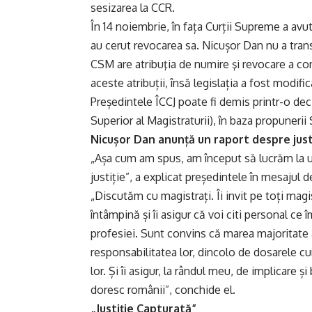
sesizarea la CCR.
În 14 noiembrie, în fața Curții Supreme a avut
au cerut revocarea sa. Nicușor Dan nu a tran
CSM are atribuţia de numire şi revocare a co
aceste atribuții, însă legislația a fost modifi
Președintele ÎCCJ poate fi demis printr-o dec
Superior al Magistraturii), în baza propunerii
Nicușor Dan anunță un raport despre just
„Așa cum am spus, am început să lucrăm la u
justiție”, a explicat președintele în mesajul d
„Discutăm cu magistrați. Îi invit pe toți magi
întâmpină și îi asigur că voi citi personal ce 
profesiei. Sunt convins că marea majoritate 
responsabilitatea lor, dincolo de dosarele cu
lor. Și îi asigur, la rândul meu, de implicare 
doresc românii”, conchide el.
„Justiție Capturată”