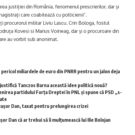
a justiției din România, fenomenul prescrierilor, dar și
 magistrați care coabitează cu polticienii”.
i procurorul militar Liviu Lascu, Crin Bologa, fostul
odruța Kovesi si Marius Voineag, dar și o procuroare din
are au vorbit sub anonimat.
în pericol miliardele de euro din PNRR pentru un jalon deja
ustifică Tanczos Barna această idee politică nouă?
enirea partidului Forța Dreptei în PNL şi spune că PSD „s-
pate
cușor Dan, taxat pentru prelungirea crizei
or Dan că ar trebui să îi mulțumească lui Ilie Bolojan