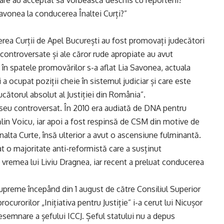
 care au acceptat să vorbească deschis cu reporterii?
avonea la conducerea Înaltei Curți?”
cerea Curții de Apel București au fost promovați judecători
ii controversate și ale căror rude apropiate au avut
, în spatele promovărilor s-a aflat Lia Savonea, actuala
ni a ocupat poziții cheie în sistemul judiciar și care este
cătorul absolut al Justiției din România”.
seu controversat. În 2010 era audiată de DNA pentru
ălin Voicu, iar apoi a fost respinsă de CSM din motive de
nalta Curte, însă ulterior a avut o ascensiune fulminantă.
o majoritate anti-reformistă care a susținut
 vremea lui Liviu Dragnea, iar recent a preluat conducerea
upreme începând din 1 august de către Consiliul Superior
curorilor „Inițiativa pentru Justiție” i-a cerut lui Nicușor
semnare a șefului ICCJ. Șeful statului nu a depus