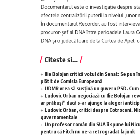
Documentarul este o investigație despre stare
efectele centralizării puterii la nivelul „unor
În documentarul Recorder, au fost intervievaț
procuror-șef al DNA între perioadele Laura C
DNA și o judecătoare de la Curtea de Apel, c
Citeste si...
Ilie Bolojan critică votul din Senat: Se pun 
plătit de Comisia Europeană
UDMR vrea să susţină un guvern PSD. Cum j
Ludovic Orban negociază cu Ilie Bolojan rev
ar prăbuși” dacă s-ar ajunge la alegeri antici
Ludovic Orban, critici despre Cotroceni. Ni
guvernamentale
Un profesor român din SUA îi spune lui Nicuș
pentru că Fitch nu ne-a retrogradat la junk