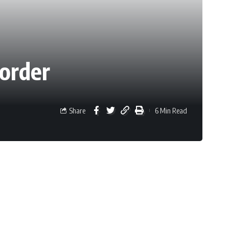
order
Share
6 Min Read