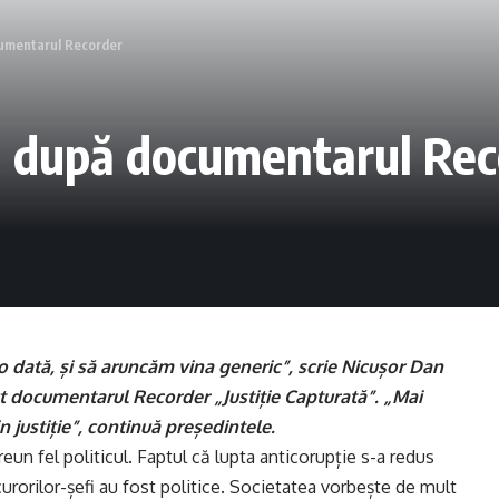
cumentarul Recorder
n după documentarul Rec
o dată, și să aruncăm vina generic”, scrie Nicușor Dan
zut documentarul Recorder „Justiție Capturată”. „Mai
 justiție”, continuă președintele.
eun fel politicul. Faptul că lupta anticorupție s-a redus
curorilor-șefi au fost politice. Societatea vorbește de mult