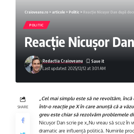
Craioveanu.ro
>
articole
>
Politic
>
Reacție Nicușor Dan după do
POLITIC
Reacție Nicușor Da
Redactia Craioveanu
Last updated: 2025/12/12 at 3:01 AM
„Cel mai simplu este să ne revoltăm, încă 
într-o reacție pe X în care anunță că a vă
SHARE
greu este chiar să rezolvăm problemele din
Nicușor Dan scrie pe x„Nu vreau să scuz în vr
dramatic are influență politică. Numirile pro