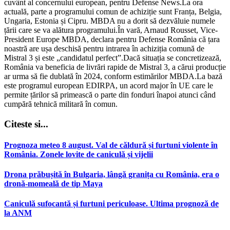
cuvânt al concernului european, pentru Defense News.La ora
actuală, parte a programului comun de achiziție sunt Franța, Belgia,
Ungaria, Estonia și Cipru. MBDA nu a dorit să dezvăluie numele
țării care se va alătura programului.În vară, Arnaud Rousset, Vice-
President Europe MBDA, declara pentru Defense România că țara
noastră are ușa deschisă pentru intrarea în achiziția comună de
Mistral 3 și este „candidatul perfect”.Dacă situația se concretizează,
România va beneficia de livrări rapide de Mistral 3, a cărui producție
ar urma să fie dublată în 2024, conform estimărilor MBDA.La bază
este programul european EDIRPA, un acord major în UE care le
permite țărilor să primească o parte din fonduri înapoi atunci când
cumpără tehnică militară în comun.
Citeste si...
Prognoza meteo 8 august. Val de căldură și furtuni violente în
România. Zonele lovite de caniculă și vijelii
Drona prăbușită în Bulgaria, lângă granița cu România, era o
dronă-momeală de tip Maya
Caniculă sufocantă și furtuni periculoase. Ultima prognoză de
la ANM