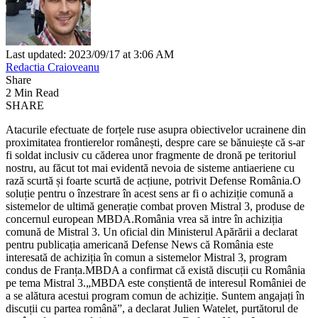
Last updated: 2023/09/17 at 3:06 AM
Redactia Craioveanu
Share
2 Min Read
SHARE
Atacurile efectuate de forțele ruse asupra obiectivelor ucrainene din
proximitatea frontierelor românești, despre care se bănuiește că s-ar
fi soldat inclusiv cu căderea unor fragmente de dronă pe teritoriul
nostru, au făcut tot mai evidentă nevoia de sisteme antiaeriene cu
rază scurtă și foarte scurtă de acțiune, potrivit Defense România.O
soluție pentru o înzestrare în acest sens ar fi o achiziție comună a
sistemelor de ultimă generație combat proven Mistral 3, produse de
concernul european MBDA.România vrea să intre în achiziția
comună de Mistral 3. Un oficial din Ministerul Apărării a declarat
pentru publicația americană Defense News că România este
interesată de achiziția în comun a sistemelor Mistral 3, program
condus de Franța.MBDA a confirmat că există discuții cu România
pe tema Mistral 3.„MBDA este conștientă de interesul României de
a se alătura acestui program comun de achiziție. Suntem angajați în
discuții cu partea română”, a declarat Julien Watelet, purtătorul de