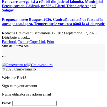
Renovare energetică a clădirii din judetul Ialomita, Municipiul
Fetești, strada Călărași, nr.526 – Liceul Tehnologic Anghel
Saligny
Prognoza meteo 6 august 2026. Caniculă, urmată de furtuni în
aproape toată țara. Temperaturile vor urca până la 41 de grade
Redactia Craioveanu
septembrie 17, 2023
septembrie 17, 2023
Distribuie articol...
Facebook
Twitter
Copy Link
Print
Stiri de ultima ora.
…
© 2023 Craioveanu.ro
Welcome Back!
Sign in to your account
Nume utilizator sau adresă email
Parolă