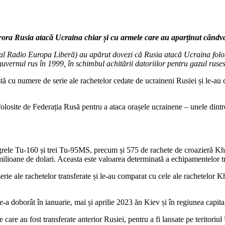
t cărora Rusia atacă Ucraina chiar și cu armele care au aparținut cândv
ct al Radio Europa Liberă) au apărut dovezi că Rusia atacă Ucraina folo
guvernul rus în 1999, în schimbul achitării datoriilor pentru gazul ruses
listă cu numere de serie ale rachetelor cedate de ucraineni Rusiei și le-
olosite de Federația Rusă pentru a ataca orașele ucrainene – unele dintre
grele Tu-160 și trei Tu-95MS, precum și 575 de rachete de croazieră K
ilioane de dolari. Aceasta este valoarea determinată a echipamentelor tr
serie ale rachetelor transferate și le-au comparat cu cele ale rachetelor
e-a doborât în ianuarie, mai și aprilie 2023 ăn Kiev și în regiunea capita
e care au fost transferate anterior Rusiei, pentru a fi lansate pe teritoriu