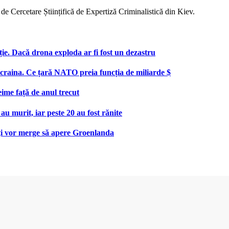
 de Cercetare Științifică de Expertiză Criminalistică din Kiev.
ie. Dacă drona exploda ar fi fost un dezastru
aina. Ce țară NATO preia funcția de miliarde $
eime față de anul trecut
au murit, iar peste 20 au fost rănite
uți vor merge să apere Groenlanda