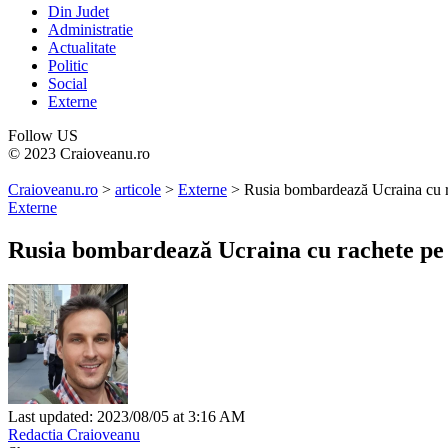
Din Judet
Administratie
Actualitate
Politic
Social
Externe
Follow US
© 2023 Craioveanu.ro
Craioveanu.ro
>
articole
>
Externe
>
Rusia bombardează Ucraina cu ra
Externe
Rusia bombardează Ucraina cu rachete pe c
Last updated: 2023/08/05 at 3:16 AM
Redactia Craioveanu