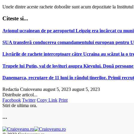
Unele dintre aceste rachete doborâte sunt acum depozitate la Institutul
Citeste si...
Avionul ucrainean de pe aeroportul Leipzig era încărcat cu muniț
SUA transferă conducerea comandamentului european pentru Ucr
Livrările de rachete interceptoare către Ucraina au scăzut la o tr
Trupele lui Putin, val de lovituri asupra Kievului. Două persoane 
Danemarca, recrutare de 11 luni în rândul tinerilor. Primii recr
Redactia Craioveanu
august 5, 2023
august 5, 2023
Distribuie articol...
Facebook
Twitter
Copy Link
Print
Stiri de ultima ora.
…