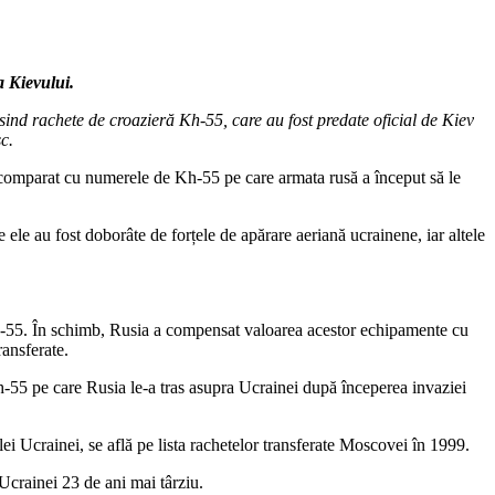
a Kievului.
sind rachete de croazieră Kh-55, care au fost predate oficial de Kiev
c.
au comparat cu numerele de Kh-55 pe care armata rusă a început să le
 ele au fost doborâte de forțele de apărare aeriană ucrainene, iar altele
h-55. În schimb, Rusia a compensat valoarea acestor echipamente cu
ansferate.
 Kh-55 pe care Rusia le-a tras asupra Ucrainei după începerea invaziei
lei Ucrainei, se află pe lista rachetelor transferate Moscovei în 1999.
l Ucrainei 23 de ani mai târziu.