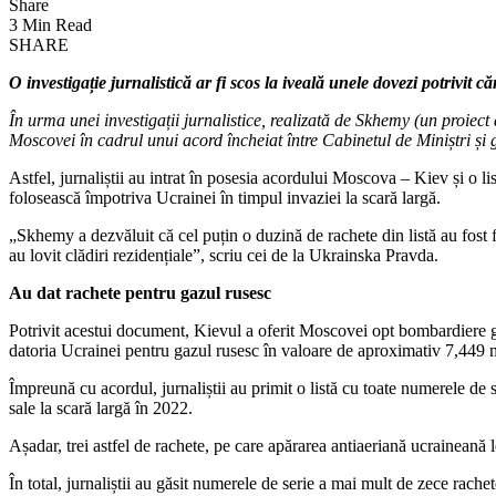
Share
3 Min Read
SHARE
O investigație jurnalistică ar fi scos la iveală unele dovezi potrivi
În urma unei investigații jurnalistice, realizată de Skhemy (un proie
Moscovei în cadrul unui acord încheiat între Cabinetul de Miniștri și 
Astfel, jurnaliștii au intrat în posesia acordului Moscova – Kiev și o 
folosească împotriva Ucrainei în timpul invaziei la scară largă.
„Skhemy a dezvăluit că cel puțin o duzină de rachete din listă au fost f
au lovit clădiri rezidențiale”, scriu cei de la Ukrainska Pravda.
Au dat rachete pentru gazul rusesc
Potrivit acestui document, Kievul a oferit Moscovei opt bombardiere 
datoria Ucrainei pentru gazul rusesc în valoare de aproximativ 7,449 m
Împreună cu acordul, jurnaliștii au primit o listă cu toate numerele de 
sale la scară largă în 2022.
Așadar, trei astfel de rachete, pe care apărarea antiaeriană ucraineană l
În total, jurnaliștii au găsit numerele de serie a mai mult de zece rachet