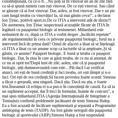
constituțională, cu ce-o fi…Nu poți să fii vinovat un an de zile fără
ca să-ți spună nimeni cum ești vinovat. De ce ești vinovat. Sau când
se găsește că ai fost vinovat. Dar, aoleu, ai fost vinovat. Dar e un pic
cam lungă treaba cu vinovăția! Ia, să mai găsim ceva!”, a declarat
Ion Țiriac, potrivit sport.ro.De ce ITIA a intervenit atât de târziu?!
De asemenea, Ion Țiriac suspectează acuzațiile făcute de ITIA în
legătură cu pașaportul biologic al tenismenei. Miliardarul este
nedumerit de ce, după ce ITIA a vorbit despre „încălcări repetate”
ale regulamentului în ceea ce privește pașaportul biologic, forul nu a
intervenit încă de prima dată? Omul de afaceri a lăsat să se înțeleagă
că ITIA a lăsat cu un anume scop ca lucrurile să ia amploare„Și să
găsim, ce anume? Pașaport biologic. E bună și treaba cu pașaport
biologic. Dar, în ziua în care ai găsit treaba, de ce nu ai anunțat, de
ce nu ai oprit tot?După luni de zile, aoleu, uite că și pașaportul
biologic, știți dumneavoastră cum este…Păi dacă l-ai verificat
atunci, ori ești de bună credință și faci treaba, ori ești tâmpit și n-o
faci. Ori ești de rea credință.Să facem povestea foarte scurtă: Simona
a făcut o greșeală, una singură. Dacă știa. Dacă nu știa, e foarte
trist.Înseamnă că echipa ei n-a pus-o în cunoștință de cauză. Ea să ia
un supliment acceptat, dar îl treci în formular, înainte de concurs”, a
mai spus miliardarul.ITIA (Agenţia Internaţională de Integritate a
Tenisului) confirmă problemele jucătoarei de tenis Simona Halep.
Ea a fost acuzată de încălcare suplimentară şi separată a Programului
antidoping de tenis (TADP). Au fost găsite nereguli din paşaportul
biologic al sportivului (ABP).Simona Halep a fost suspendată