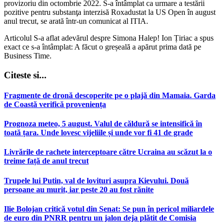
provizoriu din octombrie 2022. S-a întâmplat ca urmare a testării
pozitive pentru substanţa interzisă Roxadustat la US Open în august
anul trecut, se arată într-un comunicat al ITIA.
Articolul S-a aflat adevărul despre Simona Halep! Ion Țiriac a spus
exact ce s-a întâmplat: A făcut o greșeală a apărut prima dată pe
Business Time.
Citeste si...
Fragmente de dronă descoperite pe o plajă din Mamaia. Garda
de Coastă verifică proveniența
Prognoza meteo, 5 august. Valul de căldură se intensifică în
toată țara. Unde lovesc vijeliile și unde vor fi 41 de grade
Livrările de rachete interceptoare către Ucraina au scăzut la o
treime față de anul trecut
Trupele lui Putin, val de lovituri asupra Kievului. Două
persoane au murit, iar peste 20 au fost rănite
Ilie Bolojan critică votul din Senat: Se pun în pericol miliardele
de euro din PNRR pentru un jalon deja plătit de Comisia