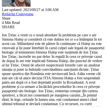
Last updated: 2023/09/27 at 3:06 AM
Redactia Craioveanu
Share
4 Min Read
SHARE
Ion Țiriac a venit cu o nouă abordare în problema pe care o are
Simona Halep și consideră că este dubios tot ce s-a întâmplat în tot
acest caz. Miliardarul este de părere în continuare că Halep nu este
vinovată și își pune întrebări în cazul culpei sale legată de pașaportul
biologic al tenismenei.Simona Halep este susținută de Ion Țiriac
Ion Țiriac, lucrurile nu par deloc în regulă în ceea ce privește cazul
de dopaj în are este implicată Simona Halep, din punctul de vedere
al lui Țiriac. Omul de afaceri suspectează forurile care au analizat
situația și pune la îndoială corectitudinea sancțiunii dictate. Țiriac
spune sportiva din România este nevinovată încă. Atâta vreme cât
mai are căi să atace decizia ITIA.Simona Halep a fost suspendată
patru ani după ce a fost depistată pozitiv la Roxadustat. A avut
probleme și ca urmare a încălcării procedurilor în ceea ce privește
pașaportul său biologic. Ion Țiriac, eminența cenușie din cariera
sportivei, a făcut noi comentarii pe marginea cazului.„În primul
rând, în lege, oriunde în lumea asta, ești condamnat atunci când
ultimul tribunal te declară condamnat. Cu recursuri, cu curte