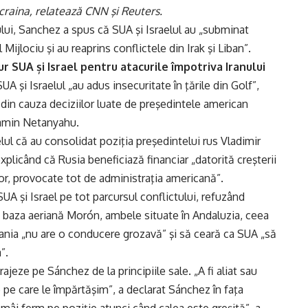
Ucraina, relatează CNN şi Reuters.
ui, Sanchez a spus că SUA şi Israelul au „subminat
 Mijlociu şi au reaprins conflictele din Irak şi Liban”.
ur SUA și Israel pentru atacurile împotriva Iranului
A şi Israelul „au adus insecuritate în ţările din Golf”,
le din cauza deciziilor luate de preşedintele american
jamin Netanyahu.
ul că au consolidat poziţia preşedintelui rus Vladimir
explicând că Rusia beneficiază financiar „datorită creşterii
nilor, provocate tot de administraţia americană”.
UA şi Israel pe tot parcursul conflictului, refuzând
la baza aeriană Morón, ambele situate în Andaluzia, ceea
ania „nu are o conducere grozavă” şi să ceară ca SUA „să
”.
rajeze pe Sánchez de la principiile sale. „A fi aliat sau
e pe care le împărtăşim”, a declarat Sánchez în faţa