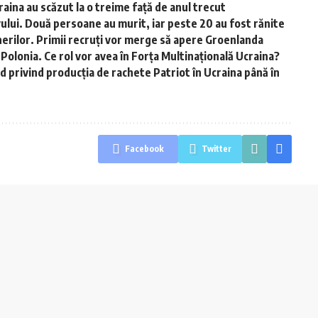
aina au scăzut la o treime față de anul trecut
evului. Două persoane au murit, iar peste 20 au fost rănite
inerilor. Primii recruți vor merge să apere Groenlanda
 Polonia. Ce rol vor avea în Forța Multinațională Ucraina?
d privind producția de rachete Patriot în Ucraina până în
Facebook
Twitter