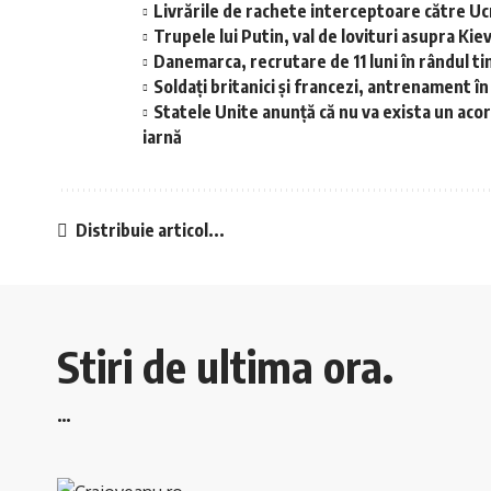
Livrările de rachete interceptoare către Ucr
Trupele lui Putin, val de lovituri asupra Ki
Danemarca, recrutare de 11 luni în rândul t
Soldați britanici și francezi, antrenament în
Statele Unite anunță că nu va exista un acor
iarnă
Distribuie articol...
Stiri de ultima ora.
…