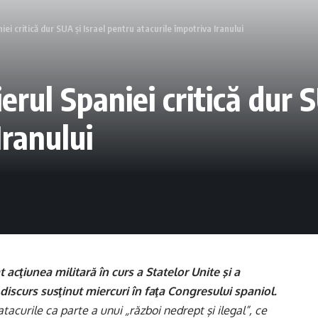
ei critică dur SUA și Israel pentru atacurile împotriva Iranului
erul Spaniei critică dur 
Iranului
acţiunea militară în curs a Statelor Unite şi a
 discurs susţinut miercuri în faţa Congresului spaniol.
acurile ca parte a unui „război nedrept şi ilegal”, ce