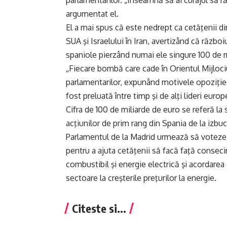
parlamentarilor. „Înseamnă să ai curajul să r
argumentat el.
El a mai spus că este nedrept ca cetăţenii di
SUA şi Israelului în Iran, avertizând că răz
spaniole pierzând numai ele singure 100 de m
„Fiecare bombă care cade în Orientul Mijlociu
parlamentarilor, expunând motivele opoziţiei
fost preluată între timp şi de alţi lideri europ
Cifra de 100 de miliarde de euro se referă la 
acţiunilor de prim rang din Spania de la izbuc
Parlamentul de la Madrid urmează să voteze
pentru a ajuta cetăţenii să facă faţă consec
combustibil şi energie electrică şi acordare
sectoare la creşterile preţurilor la energie.
Citeste si...