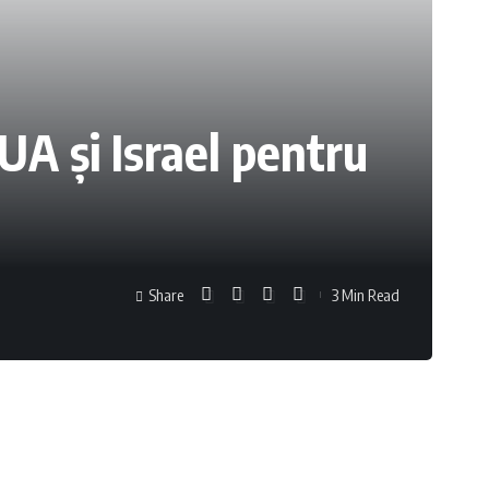
SUA și Israel pentru
Share
3 Min Read