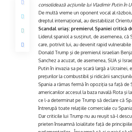
consolidează acţiunile lui Vladimir Putin în 
De multă vreme un oponent vocal al războiul
dreptul internaţional, au destabilizat Orientul
Scandal uriaș: premierul Spaniei critică d
Liderul spaniol a susţinut, de asemenea, că SU
care, potrivit lui, au devenit rapid vulnerabi
Donald Trump şi de premierul israelian Ben
Sanchez a acuzat, de asemenea, SUA şi Israel
Putin în invazia sa pe scară largă a Ucrainei, 
preţurilor la combustibil şi ridicării sancţiu
Spania a rămas fermă în opoziţia sa faţă de S
americanilor accesul la baza navală Rota şi 
ce l-a determinat pe Trump să declare că Sp
întrerupă toate relaţiile comerciale cu Spania
Dar criticile lui Trump nu au reuşit să-l descu
prieten înseamnă loialitate faţă de principiil