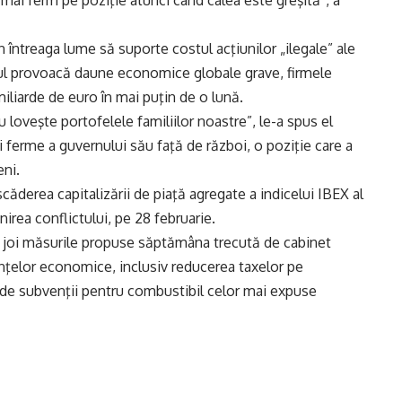
ămâi ferm pe poziţie atunci când calea este greşită”, a
n întreaga lume să suporte costul acţiunilor „ilegale” ale
boiul provoacă daune economice globale grave, firmele
iliarde de euro în mai puţin de o lună.
 loveşte portofelele familiilor noastre”, le-a spus el
 ferme a guvernului său faţă de război, o poziţie care a
eni.
scăderea capitalizării de piaţă agregate a indicelui IBEX al
nirea conflictului, pe 28 februarie.
 joi măsurile propuse săptămâna trecută de cabinet
inţelor economice, inclusiv reducerea taxelor pe
a de subvenţii pentru combustibil celor mai expuse