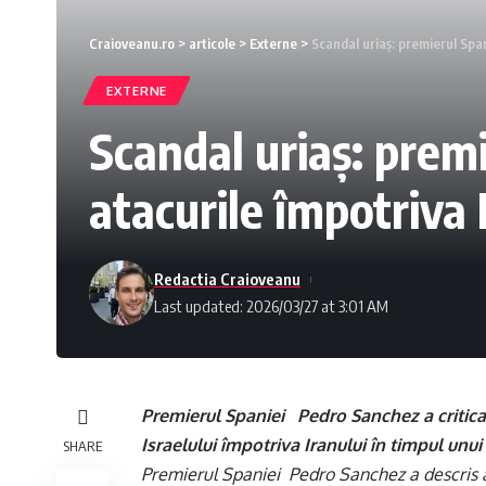
Craioveanu.ro
>
articole
>
Externe
>
Scandal uriaș: premierul Spani
EXTERNE
Scandal uriaș: premi
atacurile împotriva 
Redactia Craioveanu
Last updated: 2026/03/27 at 3:01 AM
Premierul Spaniei Pedro Sanchez a criticat 
Israelului împotriva Iranului în timpul unui
SHARE
Premierul Spaniei Pedro Sanchez a descris at