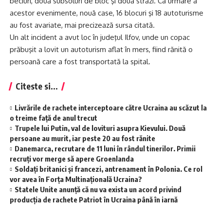
beciuri, două subsoluri de bloc şi două străzi. Ca urmare a
acestor evenimente, nouă case, 16 blocuri şi 18 autoturisme
au fost avariate, mai precizează sursa citată.
Un alt incident a avut loc în judeţul Ilfov, unde un copac
prăbuşit a lovit un autoturism aflat în mers, fiind rănită o
persoană care a fost transportată la spital.
Citeste si...
Livrările de rachete interceptoare către Ucraina au scăzut la
o treime față de anul trecut
Trupele lui Putin, val de lovituri asupra Kievului. Două
persoane au murit, iar peste 20 au fost rănite
Danemarca, recrutare de 11 luni în rândul tinerilor. Primii
recruți vor merge să apere Groenlanda
Soldați britanici și francezi, antrenament în Polonia. Ce rol
vor avea în Forța Multinațională Ucraina?
Statele Unite anunță că nu va exista un acord privind
producția de rachete Patriot în Ucraina până în iarnă