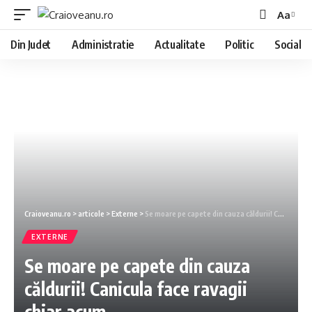
Aa
Din Judet
Administratie
Actualitate
Politic
Social
Craioveanu.ro
>
articole
>
Externe
>
Se moare pe capete din cauza căldurii! Canicula face ravagii chiar acum
EXTERNE
Se moare pe capete din cauza
căldurii! Canicula face ravagii
chiar acum