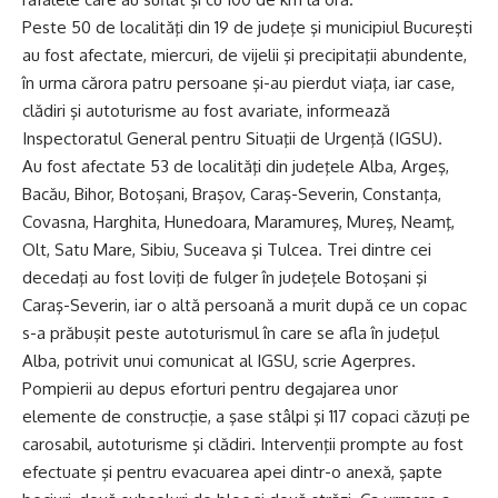
Peste 50 de localităţi din 19 de judeţe şi municipiul Bucureşti
au fost afectate, miercuri, de vijelii şi precipitaţii abundente,
în urma cărora patru persoane şi-au pierdut viaţa, iar case,
clădiri şi autoturisme au fost avariate, informează
Inspectoratul General pentru Situaţii de Urgenţă (IGSU).
Au fost afectate 53 de localităţi din judeţele Alba, Argeş,
Bacău, Bihor, Botoşani, Braşov, Caraş-Severin, Constanţa,
Covasna, Harghita, Hunedoara, Maramureş, Mureş, Neamţ,
Olt, Satu Mare, Sibiu, Suceava şi Tulcea. Trei dintre cei
decedaţi au fost loviţi de fulger în judeţele Botoşani şi
Caraş-Severin, iar o altă persoană a murit după ce un copac
s-a prăbuşit peste autoturismul în care se afla în judeţul
Alba, potrivit unui comunicat al IGSU, scrie Agerpres.
Pompierii au depus eforturi pentru degajarea unor
elemente de construcţie, a şase stâlpi şi 117 copaci căzuţi pe
carosabil, autoturisme şi clădiri. Intervenţii prompte au fost
efectuate şi pentru evacuarea apei dintr-o anexă, şapte