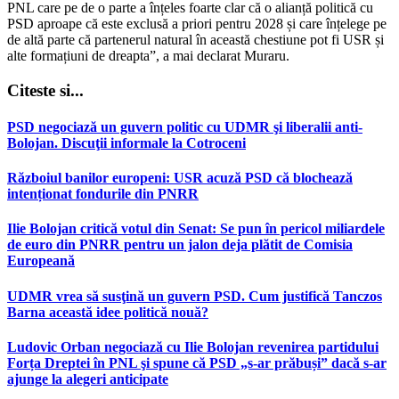
PNL care pe de o parte a înțeles foarte clar că o alianță politică cu
PSD aproape că este exclusă a priori pentru 2028 și care înțelege pe
de altă parte că partenerul natural în această chestiune pot fi USR și
alte formațiuni de dreapta”, a mai declarat Muraru.
Citeste si...
PSD negociază un guvern politic cu UDMR şi liberalii anti-
Bolojan. Discuţii informale la Cotroceni
Războiul banilor europeni: USR acuză PSD că blochează
intenționat fondurile din PNRR
Ilie Bolojan critică votul din Senat: Se pun în pericol miliardele
de euro din PNRR pentru un jalon deja plătit de Comisia
Europeană
UDMR vrea să susţină un guvern PSD. Cum justifică Tanczos
Barna această idee politică nouă?
Ludovic Orban negociază cu Ilie Bolojan revenirea partidului
Forța Dreptei în PNL şi spune că PSD „s-ar prăbuși” dacă s-ar
ajunge la alegeri anticipate