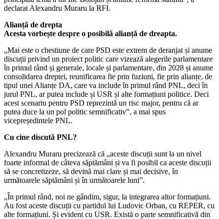
declarat Alexandru Muraru la RFI.
Alianță de drepta
Acesta vorbește despre o posibilă alianță de dreapta.
„Mai este o chestiune de care PSD este extrem de deranjat și anume
discuții privind un proiect politic care vizează alegerile parlamentare
în primul rând și generale, locale și parlamentare, din 2028 și anume
consolidarea dreptei, reunificarea fie prin fuziuni, fie prin alianțe, de
tipul unei Alianțe DA, care va include în primul rând PNL, deci în
jurul PNL, ar putea include și USR și alte formațiuni politice. Deci
acest scenariu pentru PSD reprezintă un risc major, pentru că ar
putea duce la un pol politic semnificativ”, a mai spus
vicepreședintele PNL.
Cu cine discută PNL?
Alexandru Muraru precizează că „aceste discuții sunt la un nivel
foarte informal de câteva săptămâni și va fi posibil ca aceste discuții
să se concretizeze, să devină mai clare și mai decisive, în
următoarele săptămâni și în următoarele luni”.
„În primul rând, noi ne gândim, sigur, la integrarea altor formațiuni.
Au fost aceste discuții cu partidul lui Ludovic Orban, cu REPER, cu
alte formațiuni. Și evident cu USR. Există o parte semnificativă din