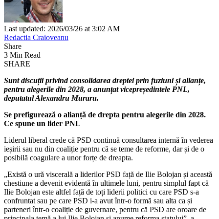
Last updated: 2026/03/26 at 3:02 AM
Redactia Craioveanu
Share
3 Min Read
SHARE
Sunt discuții privind consolidarea dreptei prin fuziuni și alianțe,
pentru alegerile din 2028, a anunțat vicepreședintele PNL,
deputatul Alexandru Muraru.
Se prefigurează o alianță de drepta pentru alegerile din 2028.
Ce spune un lider PNL
Liderul liberal crede că PSD continuă consultarea internă în vederea
ieșirii sau nu din coaliție pentru că se teme de reforme, dar și de o
posibilă coagulare a unor forțe de dreapta.
„Există o ură viscerală a liderilor PSD față de Ilie Bolojan și această
chestiune a devenit evidentă în ultimele luni, pentru simplul fapt că
Ilie Bolojan este altfel față de toți liderii politici cu care PSD s-a
confruntat sau pe care PSD i-a avut într-o formă sau alta ca și
parteneri într-o coaliție de guvernare, pentru că PSD are oroare de
principala temă a lui Ilie Bolojan și anume reforma statului”, a