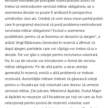
Armatei României pe principiile voluntariatului atunci va
trebui să reintroducem serviciul militar obligatoriu, iar o
asemenea decizie nu poate fi amânată în perspectiva
următorilor cinci ani. Credeţi că vom avea vreun partid politic
care în programul electoral să pună problema reintroducerii
serviciului militar obligatoriu? Exclud o asemenea
posibilitate, pentru că ar însemna un dezastru la alegeri”, a
arătat Virgil Bălăceanu.Generalul în rezervă a afirmat că
după alegeri, partidele care vor câștiga vor trebui să ia o
decizie. Fie vor găsi o soluție pentru recrutarea voluntară.
Fie, în caz de nevoie vor introducere o formă de serviciu
militar obligatoriu. Pe de altă parte, a atras atenția
generalul în rezervă, există o altă problemă ce trebuie
rezolvată. Autoritățile miltare trebuie să găsească soluții
pentru a-i încadra pe toți voluntarii care doresc să urmeze
serviciul militar.„Din păcate, Ministerul Apărării, Statul Major
al Apărării nu reuşeşte să îi încadreze pe toţi cei care au fost
selecţionaţi pentru postul de rezervist voluntar, sunt