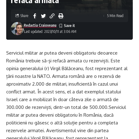
Share
5 Min Read
Redactia Craioveanu
Last updated: 2023/10/11 at 3:06 AM
Serviciul militar ar putea deveni obligatoriu deoarece
România trebuie să-și refacă armata cu rezerviști. Este
opinia generalului (r) Virgil Bălăceanu, fost reprezentant al
țării noastre la NATO. Armata română are o rezervă de
aproximativ 2.000 de militari, insuficientă în cazul unui
conflict armat. În acest sens, el a dat exemplul statului
Israel care a mobilizat în doar câteva zile o armată de
300.000 de rezerviști, dintr-un total de 500.000.Serviciul
militar ar putea deveni obligatoriu în România, dacă
politicienii nu găsesc o altă soluție pentru a completa
rezervele armatei. Avertismentul vine din partea
generalului Virgil Bălăceanu, fost reprezentant la