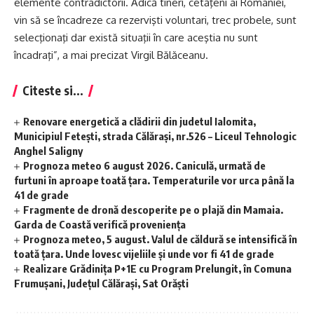
elemente contradictorii. Adică tineri, cetăţeni ai României,
vin să se încadreze ca rezervişti voluntari, trec probele, sunt
selecţionaţi dar există situaţii în care aceştia nu sunt
încadraţi”, a mai precizat Virgil Bălăceanu.
Citeste si...
Renovare energetică a clădirii din judetul Ialomita,
Municipiul Fetești, strada Călărași, nr.526 – Liceul Tehnologic
Anghel Saligny
Prognoza meteo 6 august 2026. Caniculă, urmată de
furtuni în aproape toată țara. Temperaturile vor urca până la
41 de grade
Fragmente de dronă descoperite pe o plajă din Mamaia.
Garda de Coastă verifică proveniența
Prognoza meteo, 5 august. Valul de căldură se intensifică în
toată țara. Unde lovesc vijeliile și unde vor fi 41 de grade
Realizare Grădinița P+1E cu Program Prelungit, în Comuna
Frumușani, Județul Călărași, Sat Orăști