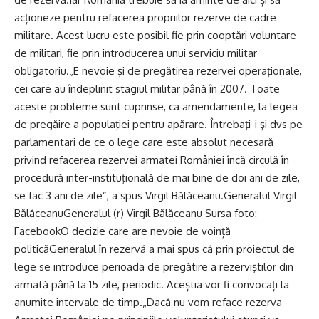
acționeze pentru refacerea propriilor rezerve de cadre
militare. Acest lucru este posibil fie prin cooptări voluntare
de militari, fie prin introducerea unui serviciu militar
obligatoriu.„E nevoie şi de pregătirea rezervei operaţionale,
cei care au îndeplinit stagiul militar până în 2007. Toate
aceste probleme sunt cuprinse, ca amendamente, la legea
de pregăire a populaţiei pentru apărare. Întrebaţi-i şi dvs pe
parlamentari de ce o lege care este absolut necesară
privind refacerea rezervei armatei României încă circulă în
procedură inter-instituţională de mai bine de doi ani de zile,
se fac 3 ani de zile”, a spus Virgil Bălăceanu.Generalul Virgil
BălăceanuGeneralul (r) Virgil Bălăceanu Sursa foto:
FacebookO decizie care are nevoie de voință
politicăGeneralul în rezervă a mai spus că prin proiectul de
lege se introduce perioada de pregătire a rezerviştilor din
armată până la 15 zile, periodic. Aceștia vor fi convocați la
anumite intervale de timp.„Dacă nu vom reface rezerva