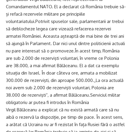
Comandamentul NATO. El a declarat că România trebuie să-
și refacă rezervele militare pe principiile
voluntariatului.Potrivit spuselor sale, parlamentarii ar trebui
să deblocheze legea care vizează refacerea rezervei
armatei României. Aceasta așteaptă de mai bine de trei ani
să ajungă în Parlament. Dar nici unul dintre politicienii actuali
nu pare interesat să o promoveze.În acest timp, România
are sub 2.000 de rezervişti voluntari, în vreme ce Polonia
are 38.000, a mai afirmat Bălăceanu. El a dat ca exemplu
situația din Israel. În doar câteva ore, armata a mobilizat
300.000 de rezervişti, din aproape 500.000.„La ora actuală
noi avem sub 2.000 de rezervişti voluntari, Polonia are
38.000 de rezervişti”, a afirmat Bălăceanu.Serviciul militar
obligatoriu ar putea fi introdus în România
Virgil Bălăceanu a explicat că nu există armată care să nu
aibă o rezervă la dispoziție, pe timp de pace. În acest sens,
a arătat că Ucraina nu ar fi rezistat în fața Rusiei fără o astfel
de rezervă.Iar România trebuie să ia aminte de aici și să