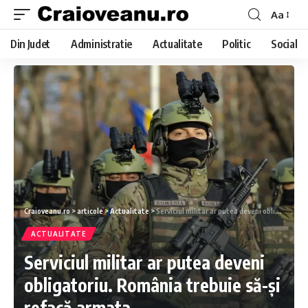
Aa
Din Judet
Administratie
Actualitate
Politic
Social
Craioveanu.ro
>
articole
>
Actualitate
>
Serviciul militar ar putea deveni obligatoriu. România trebuie să-și refacă armata
ACTUALITATE
Serviciul militar ar putea deveni
obligatoriu. România trebuie să-și
refacă armata