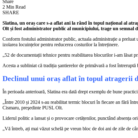
Share
2 Min Read
SHARE
Slatina, un oraș care s-a aflat ani la rând în topul național al at
Olt și fost administrator public al municipiului, trage un semnal 
Conform fostului administrator public, actuala administrație a preluat 
izolarea locuințelor pentru reducerea costurilor la întreținere.
„52 de documentații tehnice pentru reabilitarea blocurilor i-am lăsat 
Acesta a subliniat că tradiția șantierelor de primăvară a fost întreruptă
Declinul unui oraș aflat în topul atragerii 
În perioada anterioară, Slatina era dată drept exemplu de bune practic
„Între 2010 și 2024 s-au reabilitat termic blocuri în fiecare an fără în
Cismaru, preşedinte PUSL Olt.
Liderul politic a lansat și o provocare cetățenilor, punctând absența oric
„Vă întreb, ați mai văzut schelă pe vreun bloc de doi ani de zile de cân