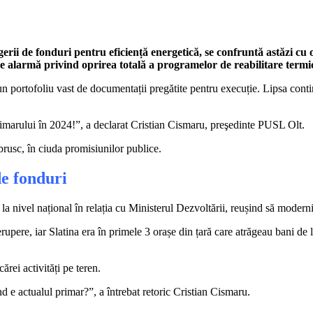
ragerii de fonduri pentru eficiență energetică, se confruntă astăzi c
de alarmă privind oprirea totală a programelor de reabilitare termic
un portofoliu vast de documentații pregătite pentru execuție. Lipsa contin
primarului în 2024!”, a declarat Cristian Cismaru, preşedinte PUSL Olt.
 brusc, în ciuda promisiunilor publice.
de fonduri
i la nivel național în relația cu Ministerul Dezvoltării, reușind să mode
trerupere, iar Slatina era în primele 3 orașe din țară care atrăgeau bani 
ărei activități pe teren.
d e actualul primar?”, a întrebat retoric Cristian Cismaru.