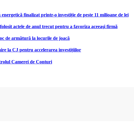
nergetică finalizat printr-o investiție de peste 11 milioane de lei
olosit actele de anul trecut pentru a favoriza aceeaşi firmă
oc de armătură la locurile de joacă
re la CJ pentru accelerarea investițiilor
ntrolul Camerei de Conturi