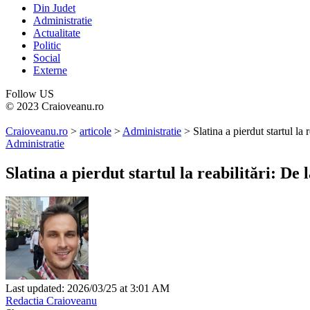
Din Judet
Administratie
Actualitate
Politic
Social
Externe
Follow US
© 2023 Craioveanu.ro
Craioveanu.ro
>
articole
>
Administratie
>
Slatina a pierdut startul la 
Administratie
Slatina a pierdut startul la reabilitări: De 
Last updated: 2026/03/25 at 3:01 AM
Redactia Craioveanu