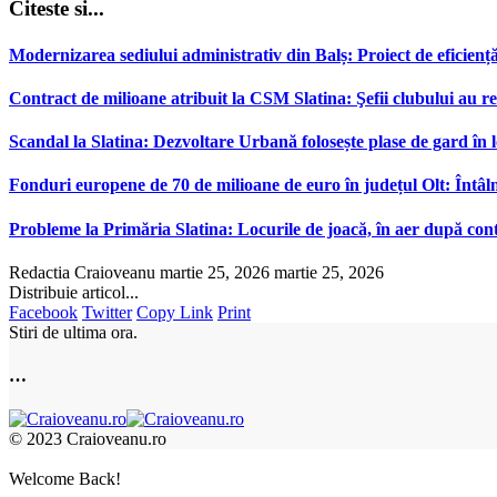
Citeste si...
Modernizarea sediului administrativ din Balș: Proiect de eficiență e
Contract de milioane atribuit la CSM Slatina: Şefii clubului au ref
Scandal la Slatina: Dezvoltare Urbană folosește plase de gard în l
Fonduri europene de 70 de milioane de euro în județul Olt: Întâlni
Probleme la Primăria Slatina: Locurile de joacă, în aer după co
Redactia Craioveanu
martie 25, 2026
martie 25, 2026
Distribuie articol...
Facebook
Twitter
Copy Link
Print
Stiri de ultima ora.
…
© 2023 Craioveanu.ro
Welcome Back!