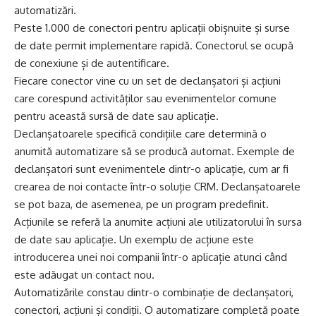
automatizări.
Peste 1.000 de conectori pentru aplicații obișnuite și surse
de date permit implementare rapidă. Conectorul se ocupă
de conexiune și de autentificare.
Fiecare conector vine cu un set de declanșatori și acțiuni
care corespund activităților sau evenimentelor comune
pentru această sursă de date sau aplicație.
Declanșatoarele specifică condițiile care determină o
anumită automatizare să se producă automat. Exemple de
declanșatori sunt evenimentele dintr-o aplicație, cum ar fi
crearea de noi contacte într-o soluție CRM. Declanșatoarele
se pot baza, de asemenea, pe un program predefinit.
Acțiunile se referă la anumite acțiuni ale utilizatorului în sursa
de date sau aplicație. Un exemplu de acțiune este
introducerea unei noi companii într-o aplicație atunci când
este adăugat un contact nou.
Automatizările constau dintr-o combinație de declanșatori,
conectori, acțiuni și condiții. O automatizare completă poate