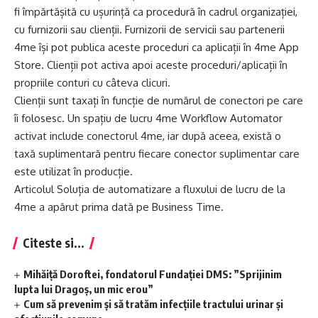
fi împărtășită cu ușurință ca procedură în cadrul organizației,
cu furnizorii sau clienții. Furnizorii de servicii sau partenerii
4me își pot publica aceste proceduri ca aplicații în 4me App
Store. Clienții pot activa apoi aceste proceduri/aplicații în
propriile conturi cu câteva clicuri.
Clienții sunt taxați în funcție de numărul de conectori pe care
îi folosesc. Un spațiu de lucru 4me Workflow Automator
activat include conectorul 4me, iar după aceea, există o
taxă suplimentară pentru fiecare conector suplimentar care
este utilizat în producție.
Articolul Soluția de automatizare a fluxului de lucru de la
4me a apărut prima dată pe Business Time.
Citeste si...
Mihăiță Doroftei, fondatorul Fundației DMS: ”Sprijinim
lupta lui Dragoș, un mic erou”
Cum să prevenim și să tratăm infecțiile tractului urinar și