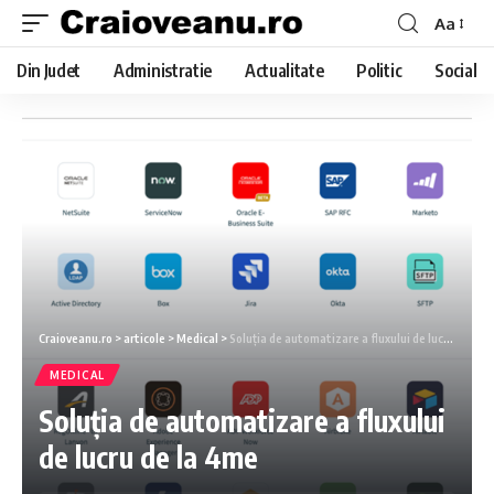
Aa
Din Judet
Administratie
Actualitate
Politic
Social
Craioveanu.ro
>
articole
>
Medical
>
Soluția de automatizare a fluxului de lucru de la 4me
MEDICAL
Soluția de automatizare a fluxului
de lucru de la 4me