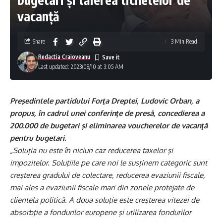
vacanţă
Share
3 Min Read
Redactia Craioveanu
Last updated: 2023/08/10 at 3:05 AM
Preşedintele partidului Forţa Dreptei, Ludovic Orban, a
propus, în cadrul unei conferinţe de presă, concedierea a
200.000 de bugetari şi eliminarea voucherelor de vacanţă
pentru bugetari.
„Soluţia nu este în niciun caz reducerea taxelor şi
impozitelor. Soluţiile pe care noi le susţinem categoric sunt
creşterea gradului de colectare, reducerea evaziunii fiscale,
mai ales a evaziunii fiscale mari din zonele protejate de
clientela politică. A doua soluţie este creşterea vitezei de
absorbţie a fondurilor europene şi utilizarea fondurilor