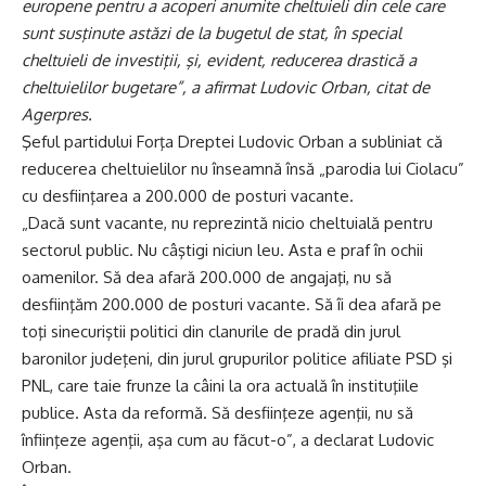
europene pentru a acoperi anumite cheltuieli din cele care
sunt susţinute astăzi de la bugetul de stat, în special
cheltuieli de investiţii, şi, evident, reducerea drastică a
cheltuielilor bugetare”, a afirmat Ludovic Orban, citat de
Agerpres.
Şeful partidului Forţa Dreptei Ludovic Orban a subliniat că
reducerea cheltuielilor nu înseamnă însă „parodia lui Ciolacu”
cu desfiinţarea a 200.000 de posturi vacante.
„Dacă sunt vacante, nu reprezintă nicio cheltuială pentru
sectorul public. Nu câştigi niciun leu. Asta e praf în ochii
oamenilor. Să dea afară 200.000 de angajaţi, nu să
desfiinţăm 200.000 de posturi vacante. Să îi dea afară pe
toţi sinecuriştii politici din clanurile de pradă din jurul
baronilor judeţeni, din jurul grupurilor politice afiliate PSD şi
PNL, care taie frunze la câini la ora actuală în instituţiile
publice. Asta da reformă. Să desfiinţeze agenţii, nu să
înfiinţeze agenţii, aşa cum au făcut-o”, a declarat Ludovic
Orban.