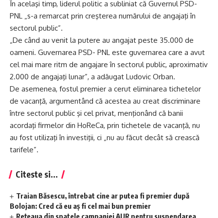
În acelaşi timp, liderul politic a subliniat că Guvernul PSD-
PNL „s-a remarcat prin creşterea numărului de angajaţi în
sectorul public”.
„De când au venit la putere au angajat peste 35.000 de
oameni. Guvernarea PSD- PNL este guvernarea care a avut
cel mai mare ritm de angajare în sectorul public, aproximativ
2.000 de angajaţi lunar”, a adăugat Ludovic Orban.
De asemenea, fostul premier a cerut eliminarea tichetelor
de vacanţă, argumentând că acestea au creat discriminare
între sectorul public şi cel privat, menţionând că banii
acordaţi firmelor din HoReCa, prin tichetele de vacanţă, nu
au fost utilizaţi în investiţii, ci „nu au făcut decât să crească
tarifele”.
Citeste si...
Traian Băsescu, întrebat cine ar putea fi premier după
Bolojan: Cred că eu aș fi cel mai bun premier
Rețeaua din spatele campaniei AUR pentru suspendarea