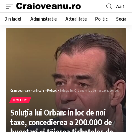
Aa
Din Judet
Administratie
Actualitate
Politic
Social
Craioveanu.ro
>
articole
>
Politic
>
Soluţia lui Orban: În loc de noi taxe, concedierea a 200.000 de bugetari şi tăierea tichetelor de vacanţă
POLITIC
Soluţia lui Orban: În loc de noi
taxe, concedierea a 200.000 de
bugetari şi tăierea tichetelor de