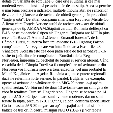
dotate cu varianta de soft Tape 6, care este şi ultima şi cea mai
modernă versiune instalată pe avioanele de acest tip. Aceasta permite
o mai bună precizie a radarelor, multiple îmbunătăţiri ale senzorilor
de zbor, dar şi lansarea de rachete de ultimă generaţie în procedură
“trage şi uită“. De altfel, compania americană Raytheon Missile Co.
A livrat către Forţele Aeriene astfel de rachete aer – aer de ultimă
generaţie de tip AMRAAM.Stăpânii cerului. România defilează cu
F-16, peste avioanele Gripen ale Ungariei. Bulgaria are MIGÎn plus,
recent, în Baza 71 Aeriană „General Emanoil Ionescu”, de la
Câmpia Turzii, au ateriza încă trei avioane F-16 Fighting Falcon
cumpărate din Norvegia care vor intra în dotarea Escadrilei 48
Vânătoare. Aceasta este cea de-a patra serie de trei aeronave F-16
sosite în țară, din cele cumpărate de România de la Regatul
Norvegiei, împreună cu pachetul de bunuri și servicii aferent. Când
escadrila de la Câmpia Turzii va fi completă, restul avioanelor din
Norvegia vor fi dirijate spre o a treia escadrilă, cel mai probabil la
Mihail Kogălniceanu.Așadar, România a ajuns o putere regională
dacă ne referim la forte aeriene. În paralel, Bulgaria, de exemplu,
operează avioane de vânătoare de tip MiG-29 pentru a-și apăra
spațiul aerian. Vorbim însă de doar 13 avioane care nu sunt gata de
zbor în totalitate.Cum stă UngariaApoi, Ungaria se bazează pe 14
aparate JAS-39 Gripen, care sunt avioane moderne, dar nu sunt
testate în luptă, precum F-16 Fighting Falcon, conform specialiștilor.
Cu toate astea JAS-39 ungare au apărat spaţiul aerian al statelor
baltice de trei ori în cadrul misiunii NATO (BAP) şi vor repeta