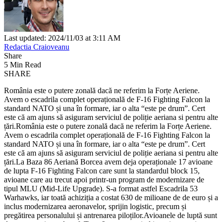
Last updated: 2024/11/03 at 3:11 AM
Redactia Craioveanu
Share
5 Min Read
SHARE
România este o putere zonală dacă ne referim la Forțe Aeriene.
Avem o escadrila complet operațională de F-16 Fighting Falcon la
standard NATO și una în formare, iar o alta “este pe drum”. Cert
este că am ajuns să asiguram serviciul de poliție aeriana si pentru alte
țări.România este o putere zonală dacă ne referim la Forțe Aeriene.
Avem o escadrila complet operațională de F-16 Fighting Falcon la
standard NATO și una în formare, iar o alta “este pe drum”. Cert
este că am ajuns să asiguram serviciul de poliție aeriana si pentru alte
țări.La Baza 86 Aeriană Borcea avem deja operaționale 17 avioane
de lupta F-16 Fighting Falcon care sunt la standardul block 15,
avioane care au trecut apoi printr-un program de modernizare de
tipul MLU (Mid-Life Upgrade). S-a format astfel Escadrila 53
Warhawks, iar toată achiziția a costat 630 de milioane de de euro și a
inclus modernizarea aeronavelor, sprijin logistic, precum și
pregătirea personalului și antrenarea piloților.Avioanele de luptă sunt