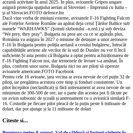
această activitate în anul 2025. În plus, avioanele Gripen ungare
asigură protecţia spaţiului aerian al Sloveniei – împreună cu Italia –
şi al Slovaciei.FOTO defence.hu
Dacă vine vorba de misiuni externe, avioanele F-16 Fighting Falcon
ale Forțelor Aeriene Române au apărat deja cerul Țărilor Baltice sub
numele “WARHAWKS” (Şoimii războiului –n.red.) şi sub deviza
“We prey, they pray”. Bulgaria nu prea are cu ce se apăraÎn plus,
România va asigura în 2027 o misiune de detașare a unor aeronave
F-16 în Bulgaria pentru poliția aeriană a cerului bulgăresc, întrucât
capabilitățile aeriene ale vecilor de la sud de Dunăre nu vor fi încă
suficiente.Și asta pentru că Bulgaria a optat pentru achiziționarea de
F-16 Fighting Falcon noi, dar termenele de livrare s-a amânat. În
plus, conform unor surse, Bulgaria nici nu are piloți să opereze
avioanele americane.FOTO Facebook
Pentru cele 16 avioane, țara vecina ar avea nevoie de cel puțin 32 de
piloți, iar pregătirea acestora cere timp și fonduri consistente. Un
pilot începător (neclasificat) și fără antrenament ar avea nevoie de un
minimum de 300-500 de ore, iar o parte din acestea pot fi făcute pe
un avion subsonic de școală și antrenament cu o avionică similară F-
16. Costurile pe fiecare pilot pleacă de la puțin peste 6 milioane de
dolari, dar pot ajunge și la 11 milioane de dolari
Citeste si...
Prognoza meteo 8 august. Val de căldură și furtuni violente în