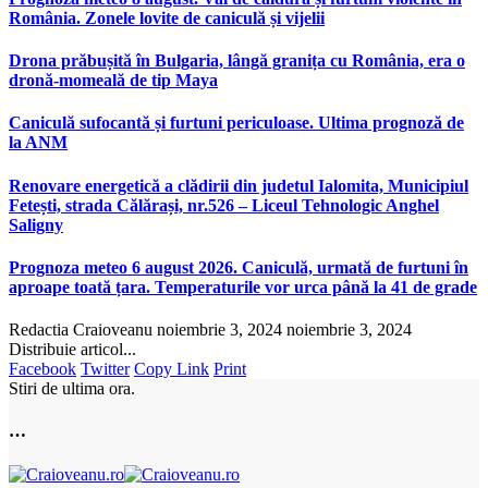
România. Zonele lovite de caniculă și vijelii
Drona prăbușită în Bulgaria, lângă granița cu România, era o
dronă-momeală de tip Maya
Caniculă sufocantă și furtuni periculoase. Ultima prognoză de
la ANM
Renovare energetică a clădirii din judetul Ialomita, Municipiul
Fetești, strada Călărași, nr.526 – Liceul Tehnologic Anghel
Saligny
Prognoza meteo 6 august 2026. Caniculă, urmată de furtuni în
aproape toată țara. Temperaturile vor urca până la 41 de grade
Redactia Craioveanu
noiembrie 3, 2024
noiembrie 3, 2024
Distribuie articol...
Facebook
Twitter
Copy Link
Print
Stiri de ultima ora.
…