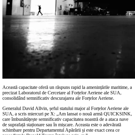
Această capacitate oferă un răspuns rapid la amenințările maritime, a
precizat Laboratorul de Cercetare al Forțelor Aeriene ale SUA,
consolidând semnificativ descurajarea ale Forțelor Aeriene.
Generalul David Allvin, șeful statului major al Forțelor Aeriene ale
SUA, a scris miercuri pe X: „Am lansat o nouă armă QUICKSINK,
care îmbunătățește semnificativ capacitatea noastră de a ataca nave
de suprafață staționare sau în mișcare. Aceasta este o adevărată
schimbare pentru Departamentul Apărării și este exact ceea ce