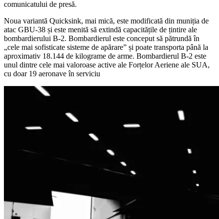
comunicatului de presă.
Noua variantă Quicksink, mai mică, este modificată din muniția de
atac GBU-38 și este menită să extindă capacitățile de țintire ale
bombardierului B-2. Bombardierul este conceput să pătrundă în
„cele mai sofisticate sisteme de apărare” și poate transporta până la
aproximativ 18.144 de kilograme de arme. Bombardierul B-2 este
unul dintre cele mai valoroase active ale Forțelor Aeriene ale SUA,
cu doar 19 aeronave în serviciu