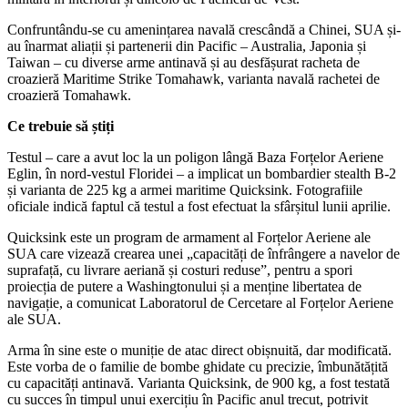
Confruntându-se cu amenințarea navală crescândă a Chinei, SUA și-
au înarmat aliații și partenerii din Pacific – Australia, Japonia și
Taiwan – cu diverse arme antinavă și au desfășurat racheta de
croazieră Maritime Strike Tomahawk, varianta navală rachetei de
croazieră Tomahawk.
Ce trebuie să știți
Testul – care a avut loc la un poligon lângă Baza Forțelor Aeriene
Eglin, în nord-vestul Floridei – a implicat un bombardier stealth B-2
și varianta de 225 kg a armei maritime Quicksink. Fotografiile
oficiale indică faptul că testul a fost efectuat la sfârșitul lunii aprilie.
Quicksink este un program de armament al Forțelor Aeriene ale
SUA care vizează crearea unei „capacități de înfrângere a navelor de
suprafață, cu livrare aeriană și costuri reduse”, pentru a spori
proiecția de putere a Washingtonului și a menține libertatea de
navigație, a comunicat Laboratorul de Cercetare al Forțelor Aeriene
ale SUA.
Arma în sine este o muniție de atac direct obișnuită, dar modificată.
Este vorba de o familie de bombe ghidate cu precizie, îmbunătățită
cu capacități antinavă. Varianta Quicksink, de 900 kg, a fost testată
cu succes în timpul unui exercițiu în Pacific anul trecut, potrivit