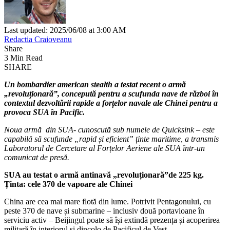
Last updated: 2025/06/08 at 3:00 AM
Redactia Craioveanu
Share
3 Min Read
SHARE
Un bombardier american stealth a testat recent o armă
„revoluționară”, concepută pentru a scufunda nave de război în
contextul dezvoltării rapide a forțelor navale ale Chinei pentru a
provoca SUA în Pacific.
Noua armă din SUA- cunoscută sub numele de Quicksink – este
capabilă să scufunde „rapid și eficient” ținte maritime, a transmis
Laboratorul de Cercetare al Forțelor Aeriene ale SUA într-un
comunicat de presă.
SUA au testat o armă antinavă „revoluționară”de 225 kg.
Ținta: cele 370 de vapoare ale Chinei
China are cea mai mare flotă din lume. Potrivit Pentagonului, cu
peste 370 de nave și submarine – inclusiv două portavioane în
serviciu activ – Beijingul poate să își extindă prezența și acoperirea
militară în interiorul și dincolo de Pacificul de Vest.