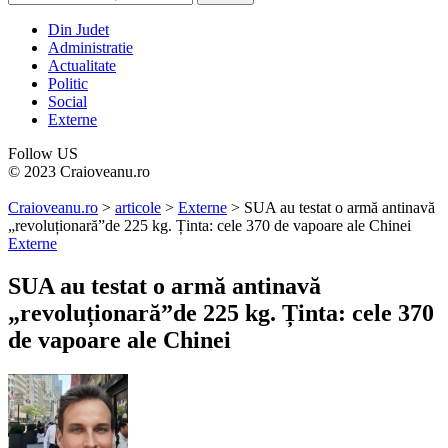
Din Judet
Administratie
Actualitate
Politic
Social
Externe
Follow US
© 2023 Craioveanu.ro
Craioveanu.ro
>
articole
>
Externe
>
SUA au testat o armă antinavă
„revoluționară”de 225 kg. Ținta: cele 370 de vapoare ale Chinei
Externe
SUA au testat o armă antinavă
„revoluționară”de 225 kg. Ținta: cele 370
de vapoare ale Chinei