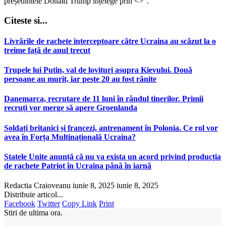
președintele Donald Trump înțelege prin <>”.
Citeste si...
Livrările de rachete interceptoare către Ucraina au scăzut la o
treime față de anul trecut
Trupele lui Putin, val de lovituri asupra Kievului. Două
persoane au murit, iar peste 20 au fost rănite
Danemarca, recrutare de 11 luni în rândul tinerilor. Primii
recruți vor merge să apere Groenlanda
Soldați britanici și francezi, antrenament în Polonia. Ce rol vor
avea în Forța Multinațională Ucraina?
Statele Unite anunță că nu va exista un acord privind producția
de rachete Patriot în Ucraina până în iarnă
Redactia Craioveanu
iunie 8, 2025
iunie 8, 2025
Distribuie articol...
Facebook
Twitter
Copy Link
Print
Stiri de ultima ora.