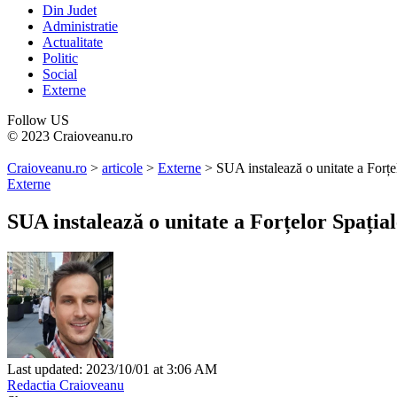
Din Judet
Administratie
Actualitate
Politic
Social
Externe
Follow US
© 2023 Craioveanu.ro
Craioveanu.ro
>
articole
>
Externe
>
SUA instalează o unitate a Forțe
Externe
SUA instalează o unitate a Forțelor Spația
Last updated: 2023/10/01 at 3:06 AM
Redactia Craioveanu