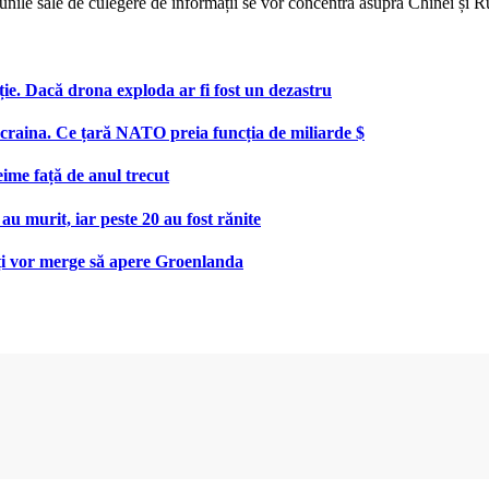
unile sale de culegere de informații se vor concentra asupra Chinei și Ru
ie. Dacă drona exploda ar fi fost un dezastru
aina. Ce țară NATO preia funcția de miliarde $
eime față de anul trecut
au murit, iar peste 20 au fost rănite
uți vor merge să apere Groenlanda