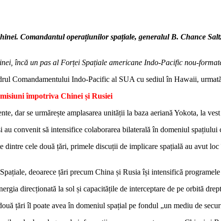
Chinei. Comandantul operațiunilor spațiale, generalul B. Chance Salt
nei, încă un pas al Forței Spațiale americane Indo-Pacific nou-formate î
cadrul Comandamentului Indo-Pacific al SUA cu sediul în Hawaii, urmată
misiuni împotriva Chinei și Rusiei
iente, dar se urmărește amplasarea unității la baza aeriană Yokota, la ves
i au convenit să intensifice colaborarea bilaterală în domeniul spațiului 
 dintre cele două țări, primele discuții de implicare spațială au avut loc
pațiale, deoarece țări precum China și Rusia își intensifică programele 
energia direcționată la sol și capacitățile de interceptare de pe orbită drept
două țări îl poate avea în domeniul spațial pe fondul „un mediu de secur