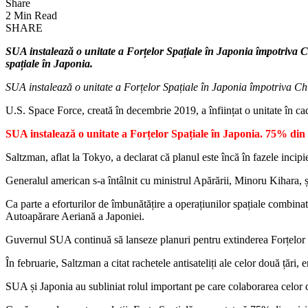
Share
2 Min Read
SHARE
SUA instalează o unitate a Forțelor Spațiale în Japonia împotriva 
spațiale în Japonia.
SUA instalează o unitate a Forțelor Spațiale în Japonia împotriva Chi
U.S. Space Force, creată în decembrie 2019, a înființat o unitate în 
SUA instalează o unitate a Forțelor Spațiale în Japonia. 75% din 
Saltzman, aflat la Tokyo, a declarat că planul este încă în fazele incip
Generalul american s-a întâlnit cu ministrul Apărării, Minoru Kihara, ș
Ca parte a eforturilor de îmbunătățire a operațiunilor spațiale combinate
Autoapărare Aeriană a Japoniei.
Guvernul SUA continuă să lanseze planuri pentru extinderea Forțelor S
În februarie, Saltzman a citat rachetele antisateliți ale celor două țări, 
SUA și Japonia au subliniat rolul important pe care colaborarea celor 