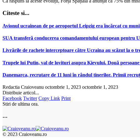
Ca răspuns la aceste evoluții, Forța Spațială a anunțat că 75% din misi
Citeste si...
Avionul ucrainean de pe aeroportul Leipzig era încărcat cu muniț
SUA transferă conducerea comandamentului european pentru Ucr
Livrările de rachete interceptoare către Ucraina au scăzut la o tr
Trupele lui Putin, val de lovituri asupra Kievului. Două persoane 
Danemarca, recrutare de 11 luni în rândul tinerilor. Primii recr
Redactia Craioveanu
octombrie 1, 2023
octombrie 1, 2023
Distribuie articol...
Facebook
Twitter
Copy Link
Print
Stiri de ultima ora.
…
© 2023 Craioveanu.ro