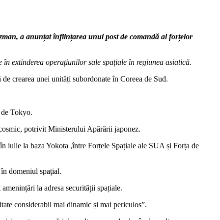
zman, a anunțat înființarea unui post de comandă al forțelor
n extinderea operațiunilor sale spațiale în regiunea asiatică.
 de crearea unei unități subordonate în Coreea de Sud.
t de Tokyo.
cosmic, potrivit Ministerului Apărării japonez.
 în iulie la baza Yokota ,între Forțele Spațiale ale SUA și Forța de
în domeniul spațial.
 amenințări la adresa securității spațiale.
itate considerabil mai dinamic și mai periculos”.