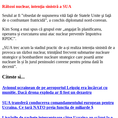
Răbzoi nuclear, intenţia sinistră a SUA
Seulul ar fi ”obsedat de supunerea vită faţă de Statele Unite şi faţă
de o confruntare fratricidă”, a conchis diplomatul nord-coreean.
Kim Song a mai spus că grupul este „angajat în planificarea,
operarea și executarea unui atac nuclear preventiv împotriva
RPDC”.
„SUA trec acum la stadiul practic de a-și realiza intenția sinistră de a
provoca un război nuclear, trimițând frecvent submarine nucleare
strategice și bombardiere nucleare strategice care poartă arme
nucleare în și în jurul peninsulei coreene pentru prima dată în
decenii”.
Citeste si...
Avionul ucrainean de pe aeroportul Leipzig era încărcat cu
muniție. Dacă drona exploda ar fi fost un dezastru
SUA transferă conducerea comandamentului european pentru
Ucraina. Ce țară NATO preia funcția de miliarde $
Livrările de rachete interceptoare către Ucraina au scăzut la o