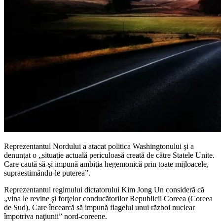
Reprezentantul Nordului a atacat politica Washingtonului şi a
denunţat o „situaţie actuală periculoasă creată de către Statele Unite.
Care caută să-şi impună ambiţia hegemonică prin toate mijloacele,
supraestimându-le puterea”.
Reprezentantul regimului dictatorului Kim Jong Un consideră că
„vina le revine şi forţelor conducătorilor Republicii Coreea (Coreea
de Sud). Care încearcă să impună flagelul unui război nuclear
împotriva naţiunii” nord-coreene.