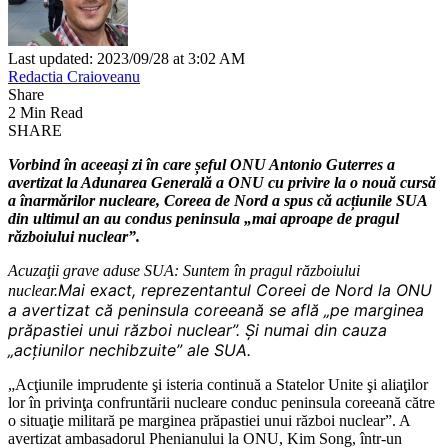
Last updated: 2023/09/28 at 3:02 AM
Redactia Craioveanu
Share
2 Min Read
SHARE
Vorbind în aceeași zi în care șeful ONU Antonio Guterres a
avertizat la Adunarea Generală a ONU cu privire la o nouă cursă
a înarmărilor nucleare, Coreea de Nord a spus că acțiunile SUA
din ultimul an au condus peninsula „mai aproape de pragul
războiului nuclear”.
Acuzaţii grave aduse SUA: Suntem în pragul războiului
Mai exact, reprezentantul Coreei de Nord la ONU
nuclear.
a avertizat că peninsula coreeană se află „pe marginea
prăpastiei unui război nuclear”. Şi numai din cauza
„acțiunilor nechibzuite” ale SUA.
„Acţiunile imprudente şi isteria continuă a Statelor Unite şi aliaţilor
lor în privinţa confruntării nucleare conduc peninsula coreeană către
o situaţie militară pe marginea prăpastiei unui război nuclear”. A
avertizat ambasadorul Phenianului la ONU, Kim Song, într-un