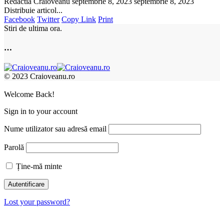
Redactia Craioveanu
septembrie 8, 2023
septembrie 8, 2023
Distribuie articol...
Facebook
Twitter
Copy Link
Print
Stiri de ultima ora.
…
© 2023 Craioveanu.ro
Welcome Back!
Sign in to your account
Nume utilizator sau adresă email
Parolă
Ține-mă minte
Lost your password?