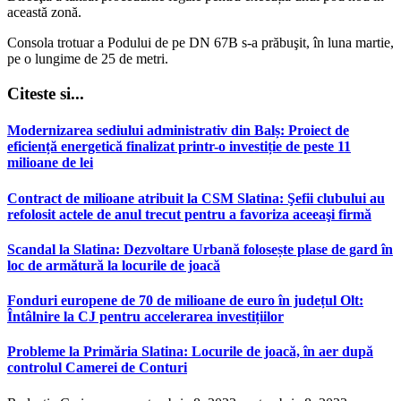
această zonă.
Consola trotuar a Podului de pe DN 67B s-a prăbuşit, în luna martie,
pe o lungime de 25 de metri.
Citeste si...
Modernizarea sediului administrativ din Balș: Proiect de
eficiență energetică finalizat printr-o investiție de peste 11
milioane de lei
Contract de milioane atribuit la CSM Slatina: Şefii clubului au
refolosit actele de anul trecut pentru a favoriza aceeaşi firmă
Scandal la Slatina: Dezvoltare Urbană folosește plase de gard în
loc de armătură la locurile de joacă
Fonduri europene de 70 de milioane de euro în județul Olt:
Întâlnire la CJ pentru accelerarea investițiilor
Probleme la Primăria Slatina: Locurile de joacă, în aer după
controlul Camerei de Conturi