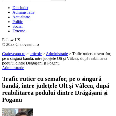
Din Judet
Administratie
Actualitate
Politic
Social
Externe
Follow US
© 2023 Craioveanu.ro
Craioveanu.ro
>
articole
>
Administratie
>
Trafic rutier cu semafor,
pe o singură bandă, între judeţele Olt şi Vâlcea, după reabilitarea
podului dintre Drăgăşani şi Poganu
Administratie
Trafic rutier cu semafor, pe o singură
bandă, între judeţele Olt şi Vâlcea, după
reabilitarea podului dintre Drăgăşani şi
Poganu