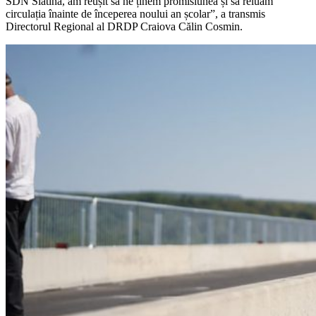
SDN Slatina, am reușit să ne ținem promisiunea și să reluăm
circulația înainte de începerea noului an școlar”, a transmis
Directorul Regional al DRDP Craiova Călin Cosmin.