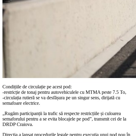
Condițiile de circulație pe acest pod:
-restricție de tonaj pentru autovehiculele cu MTMA peste 7.5 To,
-circulația rutieră se va desfășura pe un singur sens, dirijată cu
semafoare electrice.
„Rugăm participanții la trafic să respecte restricțiile și culoarea
semaforului pentru a se evita blocajele pe pod”, transmit cei de la
DRDP Craiova.
Direcţia a lansat procedurile legale pentru execuția unui pod nou în