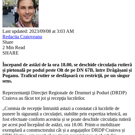
Last updated: 2023/09/08 at 3:03 AM
Redactia Craioveanu
Share
2 Min Read
SHARE
Începand de astăzi de la ora 18.00, se deschide circulația rutieră
și pietonală pe podul peste Olt de pe DN 67B, între Drăgășani și
Poganu. Traficul rutier se desfăşoară cu restricţii, pe un singur
sens.
Reprezentanţii Direcţiei Regionale de Drumuri şi Poduri (DRDP)
Craiova au făcut tot joi şi recepţia lucrărilor.
„Comisia de recepție întrunită astazi a constatat că lucrările de
punere în siguranță a circulației, stabilite prin expertiza tehnică, au
fost efectuate conform acesteia și se poate deschide circulația rutieră
pe acest pod începând de astăzi, ora 18.00. Printr-o mobilizare
exemplară a constructorului cât și a angajaților DRDP Craiova și