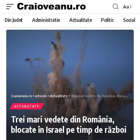
Aa
Din Judet
Administratie
Actualitate
Politic
Social
Craioveanu.ro
>
articole
>
Actualitate
>
Trei mari vedete din România, blocate în Israel pe timp de război
ACTUALITATE
Trei mari vedete din România,
blocate în Israel pe timp de război