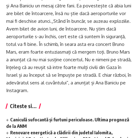
și Ana Baniciu un mesaj către fani. Ea povestește că abia luni
are bilet de întoarcere, însă nu știe dacă aeroporturile vor
mai fi deschise atunci.„Stând în buncăr, se auzeau exploziile.
Avem bilet de avion luni, de întoarcere. Nu știm dacă
aeroporturile s-au închis, cert este că suntem în siguranță,
totul va fi bine. În schimb, în seara asta era concert Bruno
Mars, eram foarte entuziasmați că mergem toți. Bruno Mars
a anunțat că nu mai susține concertul. Nu e nimeni pe stradă,
înțeleg că au reușit să intre foarte mulți civili din Gaza în
Israel și au început să se împuște pe stradă. E chiar război, în
adevăratul sens al cuvântului”, a anunțat și Ana Baniciu pe
Instagram.
Citeste si...
Caniculă sufocantă și furtuni periculoase. Ultima prognoză
de la ANM
Renovare energetică a clădirii din judetul Ialomita,