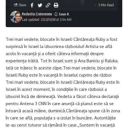
Share
5 Min Read
Redactia Craioveanu
Last updated: 2023/10/08 at 3:04 AM
Trei mari vedete, blocate în Israel! Cântăreaţa Ruby a fost
surprinsă în Israel la izbucnirea războiului! Artista se află
acolo în vacanță și a oferit câteva informații despre
experiența trăită. Tot în Israel sunt și Ana Baniciu și Raluka.
Iată ce trăiesc în aceste clipe.Trei mari vedete, blocate în
Israel! Ruby este în vacanță în Israelul cuprins de război
Trei mari vedete, blocate în Israel! Cântăreaţa Ruby este în
Israel în acest moment, în condițiile în care războiul a
izbucnit încă de dimineață. Vedeta a făcut câteva declarații
pentru Antena 3 CNN în care anunță că planul este să se
întoarcă acasă mâine, duminică.Cântăreața spune că în zona
în care se află, populația s-a izolat în buncăre. Autoritățile
le-au cerut tuturor să rămână în case.„Suntem în vacanţă