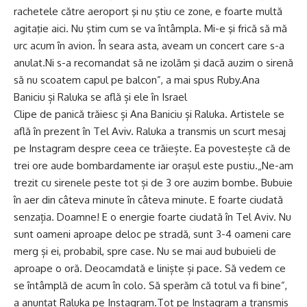
rachetele către aeroport şi nu ştiu ce zone, e foarte multă
agitaţie aici. Nu ştim cum se va întâmpla. Mi-e şi frică să mă
urc acum în avion. În seara asta, aveam un concert care s-a
anulat.Ni s-a recomandat să ne izolăm şi dacă auzim o sirenă
să nu scoatem capul pe balcon”, a mai spus Ruby.Ana
Baniciu și Raluka se află și ele în Israel
Clipe de panică trăiesc și Ana Baniciu și Raluka. Artistele se
află în prezent în Tel Aviv. Raluka a transmis un scurt mesaj
pe Instagram despre ceea ce trăiește. Ea povestește că de
trei ore aude bombardamente iar orașul este pustiu.„Ne-am
trezit cu sirenele peste tot și de 3 ore auzim bombe. Bubuie
în aer din câteva minute în câteva minute. E foarte ciudată
senzația. Doamne! E o energie foarte ciudată în Tel Aviv. Nu
sunt oameni aproape deloc pe stradă, sunt 3-4 oameni care
merg și ei, probabil, spre case. Nu se mai aud bubuieli de
aproape o oră. Deocamdată e liniște și pace. Să vedem ce
se întâmplă de acum în colo. Să sperăm că totul va fi bine”,
a anunțat Raluka pe Instagram.Tot pe Instagram a transmis