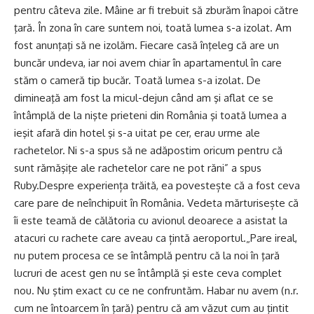
pentru câteva zile. Mâine ar fi trebuit să zburăm înapoi către
ţară. În zona în care suntem noi, toată lumea s-a izolat. Am
fost anunţaţi să ne izolăm. Fiecare casă înţeleg că are un
buncăr undeva, iar noi avem chiar în apartamentul în care
stăm o cameră tip bucăr. Toată lumea s-a izolat. De
dimineaţă am fost la micul-dejun când am şi aflat ce se
întâmplă de la nişte prieteni din România şi toată lumea a
ieşit afară din hotel şi s-a uitat pe cer, erau urme ale
rachetelor. Ni s-a spus să ne adăpostim oricum pentru că
sunt rămăşiţe ale rachetelor care ne pot răni” a spus
Ruby.Despre experiența trăită, ea povestește că a fost ceva
care pare de neînchipuit în România. Vedeta mărturisește că
îi este teamă de călătoria cu avionul deoarece a asistat la
atacuri cu rachete care aveau ca țintă aeroportul.„Pare ireal,
nu putem procesa ce se întâmplă pentru că la noi în ţară
lucruri de acest gen nu se întâmplă şi este ceva complet
nou. Nu ştim exact cu ce ne confruntăm. Habar nu avem (n.r.
cum ne întoarcem în ţară) pentru că am văzut cum au ţintit