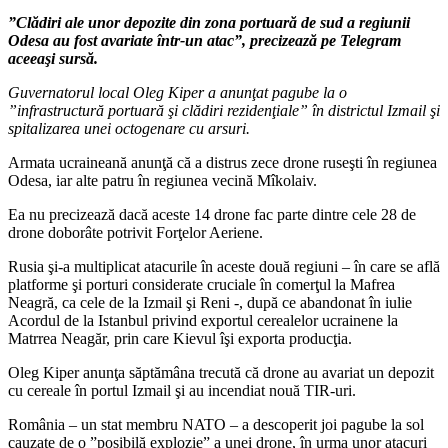
”Clădiri ale unor depozite din zona portuară de sud a regiunii
Odesa au fost avariate într-un atac”, precizează pe Telegram
aceeaşi sursă.
Guvernatorul local Oleg Kiper a anunţat pagube la o
”infrastructură portuară şi clădiri rezidenţiale” în districtul Izmail şi
spitalizarea unei octogenare cu arsuri.
Armata ucraineană anunţă că a distrus zece drone ruseşti în regiunea
Odesa, iar alte patru în regiunea vecină Mîkolaiv.
Ea nu precizează dacă aceste 14 drone fac parte dintre cele 28 de
drone doborâte potrivit Forţelor Aeriene.
Rusia şi-a multiplicat atacurile în aceste două regiuni – în care se află
platforme şi porturi considerate cruciale în comerţul la Mafrea
Neagră, ca cele de la Izmail şi Reni -, după ce abandonat în iulie
Acordul de la Istanbul privind exportul cerealelor ucrainene la
Matrrea Neagăr, prin care Kievul îşi exporta producţia.
Oleg Kiper anunţa săptămâna trecută că drone au avariat un depozit
cu cereale în portul Izmail şi au incendiat nouă TIR-uri.
România – un stat membru NATO – a descoperit joi pagube la sol
cauzate de o ”posibilă explozie” a unei drone, în urma unor atacuri