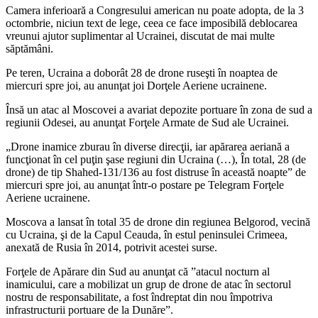
Camera inferioară a Congresului american nu poate adopta, de la 3
octombrie, niciun text de lege, ceea ce face imposibilă deblocarea
vreunui ajutor suplimentar al Ucrainei, discutat de mai multe
săptămâni.
Pe teren, Ucraina a doborât 28 de drone ruseşti în noaptea de
miercuri spre joi, au anunţat joi Dorţele Aeriene ucrainene.
Însă un atac al Moscovei a avariat depozite portuare în zona de sud a
regiunii Odesei, au anunţat Forţele Armate de Sud ale Ucrainei.
„Drone inamice zburau în diverse direcţii, iar apărarea aeriană a
funcţionat în cel puţin şase regiuni din Ucraina (…), În total, 28 (de
drone) de tip Shahed-131/136 au fost distruse în această noapte” de
miercuri spre joi, au anunţat într-o postare pe Telegram Forţele
Aeriene ucrainene.
Moscova a lansat în total 35 de drone din regiunea Belgorod, vecină
cu Ucraina, şi de la Capul Ceauda, în estul peninsulei Crimeea,
anexată de Rusia în 2014, potrivit acestei surse.
Forţele de Apărare din Sud au anunţat că ”atacul nocturn al
inamicului, care a mobilizat un grup de drone de atac în sectorul
nostru de responsabilitate, a fost îndreptat din nou împotriva
infrastructurii portuare de la Dunăre”.