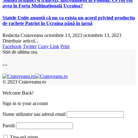
Soldați britanici și francezi, antrenament în Polonia. Ce rol vor
avea în Forța Multinațională Ucraina?
Statele Unite anunță că nu va exista un acord privind producția
de rachete Patriot în Ucraina până în iarnă
Redactia Craioveanu
octombrie 13, 2023
octombrie 13, 2023
Distribuie articol...
Facebook
Twitter
Copy Link
Print
Stiri de ultima ora.
…
© 2023 Craioveanu.ro
Welcome Back!
Sign in to your account
Nume utilizator sau adresă email
Parolă
Ține-mă minte