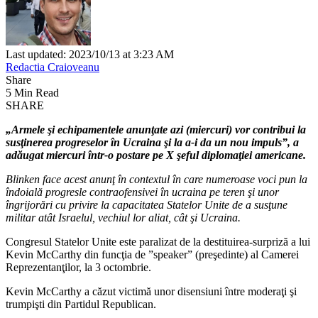
Last updated: 2023/10/13 at 3:23 AM
Redactia Craioveanu
Share
5 Min Read
SHARE
„Armele şi echipamentele anunţate azi (miercuri) vor contribui la
susţinerea progreselor în Ucraina şi la a-i da un nou impuls”, a
adăugat miercuri într-o postare pe X şeful diplomaţiei americane.
Blinken face acest anunţ în contextul în care numeroase voci pun la
îndoială progresle contraofensivei în ucraina pe teren şi unor
îngrijorări cu privire la capacitatea Statelor Unite de a susţune
militar atât Israelul, vechiul lor aliat, cât şi Ucraina.
Congresul Statelor Unite este paralizat de la destituirea-surpriză a lui
Kevin McCarthy din funcţia de ”speaker” (preşedinte) al Camerei
Reprezentanţilor, la 3 octombrie.
Kevin McCarthy a căzut victimă unor disensiuni între moderaţi şi
trumpişti din Partidul Republican.