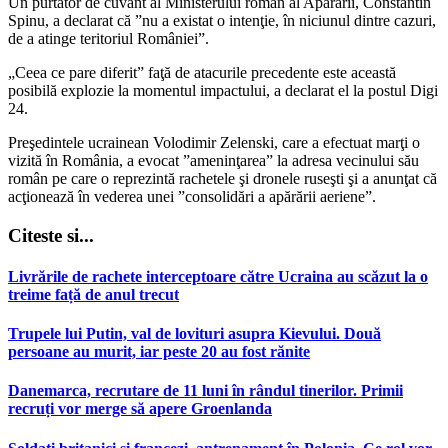
Un purtător de cuvânt al Ministerului român al Apărării, Constantin
Spinu, a declarat că ”nu a existat o intenţie, în niciunul dintre cazuri,
de a atinge teritoriul României”.
„Ceea ce pare diferit” faţă de atacurile precedente este această
posibilă explozie la momentul impactului, a declarat el la postul Digi
24.
Preşedintele ucrainean Volodimir Zelenski, care a efectuat marţi o
vizită în România, a evocat ”ameninţarea” la adresa vecinului său
român pe care o reprezintă rachetele şi dronele ruseşti şi a anunţat că
acţionează în vederea unei ”consolidări a apărării aeriene”.
Citeste si...
Livrările de rachete interceptoare către Ucraina au scăzut la o
treime față de anul trecut
Trupele lui Putin, val de lovituri asupra Kievului. Două
persoane au murit, iar peste 20 au fost rănite
Danemarca, recrutare de 11 luni în rândul tinerilor. Primii
recruți vor merge să apere Groenlanda