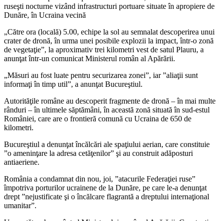
ruseşti nocturne vizând infrastructuri portuare situate în apropiere de
Dunăre, în Ucraina vecină
„Către ora (locală) 5.00, echipe la sol au semnalat descoperirea unui
crater de dronă, în urma unei posibile explozii la impact, într-o zonă
de vegetaţie”, la aproximativ trei kilometri vest de satul Plauru, a
anunţat într-un comunicat Ministerul român al Apărării.
„Măsuri au fost luate pentru securizarea zonei”, iar ”aliaţii sunt
informaţi în timp util”, a anunţat Bucureştiul.
Autorităţile române au descoperit fragmente de dronă – în mai multe
rânduri – în ultimele săptămâni, în această zonă situată în sud-estul
României, care are o frontieră comună cu Ucraina de 650 de
kilometri.
Bucureştiul a denunţat încălcări ale spaţiului aerian, care constituie
”o ameninţare la adresa cetăţenilor” şi au construit adăposturi
antiaeriene.
România a condamnat din nou, joi, ”atacurile Federaţiei ruse”
împotriva porturilor ucrainene de la Dunăre, pe care le-a denunţat
drept ”nejustificate şi o încălcare flagrantă a dreptului internaţional
umanitar”.