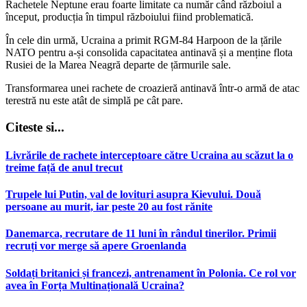
Rachetele Neptune erau foarte limitate ca număr când războiul a
început, producția în timpul războiului fiind problematică.
În cele din urmă, Ucraina a primit RGM-84 Harpoon de la țările
NATO pentru a-și consolida capacitatea antinavă și a menține flota
Rusiei de la Marea Neagră departe de țărmurile sale.
Transformarea unei rachete de croazieră antinavă într-o armă de atac
terestră nu este atât de simplă pe cât pare.
Citeste si...
Livrările de rachete interceptoare către Ucraina au scăzut la o
treime față de anul trecut
Trupele lui Putin, val de lovituri asupra Kievului. Două
persoane au murit, iar peste 20 au fost rănite
Danemarca, recrutare de 11 luni în rândul tinerilor. Primii
recruți vor merge să apere Groenlanda
Soldați britanici și francezi, antrenament în Polonia. Ce rol vor
avea în Forța Multinațională Ucraina?