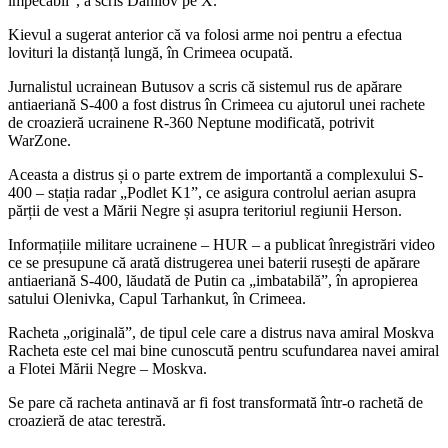
impecabil”, a scris Danilov pe X.
Kievul a sugerat anterior că va folosi arme noi pentru a efectua
lovituri la distanță lungă, în Crimeea ocupată.
Jurnalistul ucrainean Butusov a scris că sistemul rus de apărare
antiaeriană S-400 a fost distrus în Crimeea cu ajutorul unei rachete
de croazieră ucrainene R-360 Neptune modificată, potrivit
WarZone.
Aceasta a distrus și o parte extrem de importantă a complexului S-
400 – stația radar „Podlet K1”, ce asigura controlul aerian asupra
părții de vest a Mării Negre și asupra teritoriul regiunii Herson.
Informațiile militare ucrainene – HUR – a publicat înregistrări video
ce se presupune că arată distrugerea unei baterii rusești de apărare
antiaeriană S-400, lăudată de Putin ca „imbatabilă”, în apropierea
satului Olenivka, Capul Tarhankut, în Crimeea.
Racheta „originală”, de tipul cele care a distrus nava amiral Moskva
Racheta este cel mai bine cunoscută pentru scufundarea navei amiral
a Flotei Mării Negre – Moskva.
Se pare că racheta antinavă ar fi fost transformată într-o rachetă de
croazieră de atac terestră.