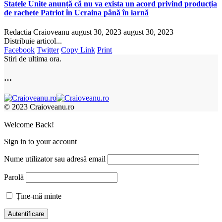
Statele Unite anunță că nu va exista un acord privind producția
de rachete Patriot în Ucraina până în iarnă
Redactia Craioveanu
august 30, 2023
august 30, 2023
Distribuie articol...
Facebook
Twitter
Copy Link
Print
Stiri de ultima ora.
…
© 2023 Craioveanu.ro
Welcome Back!
Sign in to your account
Nume utilizator sau adresă email
Parolă
Ține-mă minte