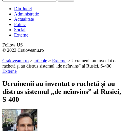
Din Judet
Administratie
Actualitate
Politic
Social
Externe
Follow US
© 2023 Craioveanu.ro
Craioveanu.ro
>
articole
>
Externe
>
Ucrainenii au inventat o
rachetă și au distrus sistemul „de neînvins” al Rusiei, S-400
Externe
Ucrainenii au inventat o rachetă și au
distrus sistemul „de neînvins” al Rusiei,
S-400