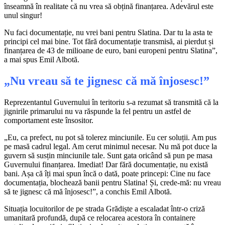
înseamnă în realitate că nu vrea să obțină finanțarea. Adevărul este
unul singur!
Nu faci documentație, nu vrei bani pentru Slatina. Dar tu la asta te
principi cel mai bine. Tot fără documentație transmisă, ai pierdut și
finanțarea de 43 de milioane de euro, bani europeni pentru Slatina”,
a mai spus Emil Albotă.
„Nu vreau să te jignesc că mă înjosesc!”
Reprezentantul Guvernului în teritoriu s-a rezumat să transmită că la
jignirile primarului nu va răspunde la fel pentru un astfel de
comportament este însositor.
„Eu, ca prefect, nu pot să tolerez minciunile. Eu cer soluții. Am pus
pe masă cadrul legal. Am cerut minimul necesar. Nu mă pot duce la
guvern să susțin minciunile tale. Sunt gata oricând să pun pe masa
Guvernului finanțarea. Imediat! Dar fără documentație, nu există
bani. Așa că îți mai spun încă o dată, poate princepi: Cine nu face
documentația, blochează banii pentru Slatina! Și, crede-mă: nu vreau
să te jignesc că mă înjosesc!”, a conchis Emil Albotă.
Situația locuitorilor de pe strada Grădiște a escaladat într-o criză
umanitară profundă, după ce relocarea acestora în containere