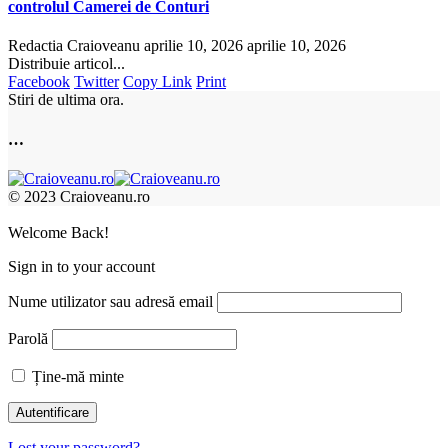
controlul Camerei de Conturi
Redactia Craioveanu
aprilie 10, 2026
aprilie 10, 2026
Distribuie articol...
Facebook
Twitter
Copy Link
Print
Stiri de ultima ora.
…
© 2023 Craioveanu.ro
Welcome Back!
Sign in to your account
Nume utilizator sau adresă email
Parolă
Ține-mă minte
Lost your password?