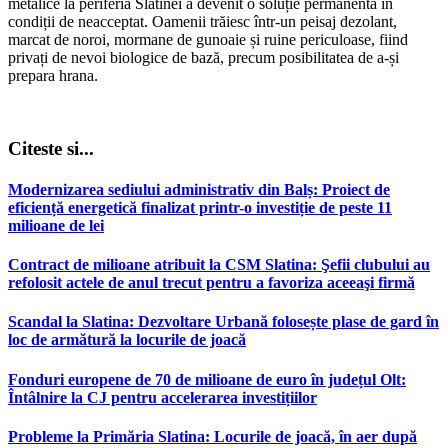
metalice la periferia Slatinei a devenit o soluție permanentă în
condiții de neacceptat. Oamenii trăiesc într-un peisaj dezolant,
marcat de noroi, mormane de gunoaie și ruine periculoase, fiind
privați de nevoi biologice de bază, precum posibilitatea de a-și
prepara hrana.
Citeste si...
Modernizarea sediului administrativ din Balș: Proiect de
eficiență energetică finalizat printr-o investiție de peste 11
milioane de lei
Contract de milioane atribuit la CSM Slatina: Şefii clubului au
refolosit actele de anul trecut pentru a favoriza aceeaşi firmă
Scandal la Slatina: Dezvoltare Urbană folosește plase de gard în
loc de armătură la locurile de joacă
Fonduri europene de 70 de milioane de euro în județul Olt:
Întâlnire la CJ pentru accelerarea investițiilor
Probleme la Primăria Slatina: Locurile de joacă, în aer după