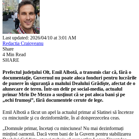
Last updated: 2026/04/10 at 3:01 AM
Redactia Craioveanu
Share
4 Min Read
SHARE
Prefectul judeţului Olt, Emil Albotă, a transmis clar că, fără o
documentaţie, Guvernul nu poate aloca fonduri pentru lucrările
de punere în siguranţă a malului Dealului Grădişte, afectat de o
alunecare de teren. Într-un delir pe social-media, actualul
primar Mrio De Mezzo a susţinut că se pot aloca bani şi pe
„ochi frumoşi”, fără documentele cerute de lege.
Emil Albotă a făcut un apel la actualul primar al Slatinei să înceteze
cu minciunile şi cu dezinformările, în al doisprezecelea ceas.
„Domnule primar, încetați cu minciunea! Nu mai dezinformați
mințind oamenii. Dacă vrem bani de la Guvern pentru stabilizarea