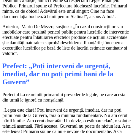
Dealului Grădiște, atunci trebuie să respectăm Legea Finanțelor
Publice. Primarul spune că Prefectura blochează lucrările. Primarul
minte, ca de obicei! Adevărul este unul singur: Cine nu face
documentația bochează banii pentru Slatina!”, a spus Albotă.
Anterior, Mario De Mezzo, susţinea: „În cazul construcțiilor sau
imobilelor care prezintă pericol public pentru lucrările de intervenție
efectuate pentru înlăturarea efectelor produse de acțiuni accidentale
și calamități naturale se aprobă deschiderea finanțării și începerea
execuțiilor lucrărilor pe bază de liste de lucrări estimate cantitativ și
valoric”.
Prefect: „Poți interveni de urgență,
imediat, dar nu poți primi bani de la
Guvern”
Prefectul i-a reamintit primarului prevederile legale, pe care acesta
din urmă le ignoră cu nonşalanţă.
„Legea este clară! Poți interveni de urgență, imediat, dar nu poți
primi bani de la Guvern, fără o minimă fundamentare. Nu am cerut
hârtii inutile. Am cerut doar atât: Un deviz, o estimare clară, o soluție
tehnică asumată. Fără acestea, Guvernul nu poate da niciun leu. Asta
este legea! Primăria spune că nu e nevoie de documentație. Asta