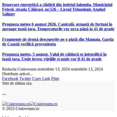
Renovare energetică a clădirii din judetul Ialomita, Municipiul
Fetești, strada Călărași, nr.526 – Liceul Tehnologic Anghel
Saligny
Prognoza meteo 6 august 2026. Caniculă, urmată de furtuni în
aproape toată țara. Temperaturile vor urca până la 41 de grade
Fragmente de dronă descoperite pe o plajă din Mamaia. Garda
de Coastă verifică proveniența
Prognoza meteo, 5 august. Valul de căldură se intensifică în
toată țara. Unde lovesc vijeliile și unde vor fi 41 de grade
Redactia Craioveanu
noiembrie 13, 2024
noiembrie 13, 2024
Distribuie articol...
Facebook
Twitter
Copy Link
Print
Stiri de ultima ora.
…
© 2023 Craioveanu.ro