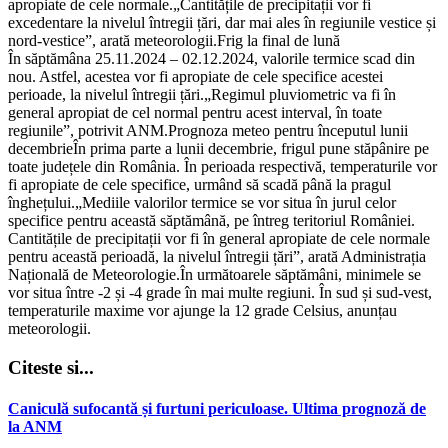
apropiate de cele normale.„Cantitățile de precipitații vor fi
excedentare la nivelul întregii țări, dar mai ales în regiunile vestice și
nord-vestice”, arată meteorologii.Frig la final de lună
În săptămâna 25.11.2024 – 02.12.2024, valorile termice scad din
nou. Astfel, acestea vor fi apropiate de cele specifice acestei
perioade, la nivelul întregii țări.„Regimul pluviometric va fi în
general apropiat de cel normal pentru acest interval, în toate
regiunile”, potrivit ANM.Prognoza meteo pentru începutul lunii
decembrieÎn prima parte a lunii decembrie, frigul pune stăpânire pe
toate județele din România. În perioada respectivă, temperaturile vor
fi apropiate de cele specifice, urmând să scadă până la pragul
înghețului.„Mediile valorilor termice se vor situa în jurul celor
specifice pentru această săptămână, pe întreg teritoriul României.
Cantitățile de precipitații vor fi în general apropiate de cele normale
pentru această perioadă, la nivelul întregii țări”, arată Administrația
Națională de Meteorologie.În următoarele săptămâni, minimele se
vor situa între -2 și -4 grade în mai multe regiuni. În sud și sud-vest,
temperaturile maxime vor ajunge la 12 grade Celsius, anunțau
meteorologii.
Citeste si...
Caniculă sufocantă și furtuni periculoase. Ultima prognoză de
la ANM