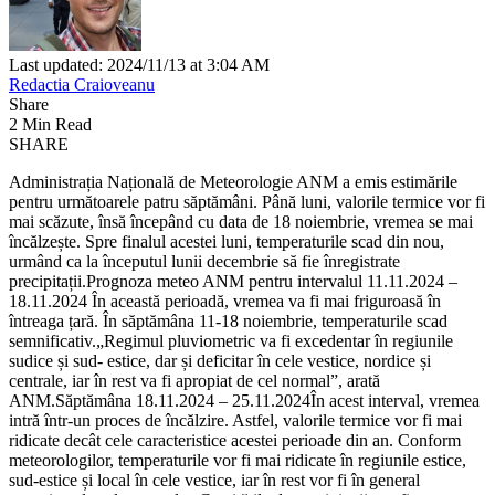
Last updated: 2024/11/13 at 3:04 AM
Redactia Craioveanu
Share
2 Min Read
SHARE
Administrația Națională de Meteorologie ANM a emis estimările
pentru următoarele patru săptămâni. Până luni, valorile termice vor fi
mai scăzute, însă începând cu data de 18 noiembrie, vremea se mai
încălzește. Spre finalul acestei luni, temperaturile scad din nou,
urmând ca la începutul lunii decembrie să fie înregistrate
precipitații.Prognoza meteo ANM pentru intervalul 11.11.2024 –
18.11.2024 În această perioadă, vremea va fi mai friguroasă în
întreaga țară. În săptămâna 11-18 noiembrie, temperaturile scad
semnificativ.„Regimul pluviometric va fi excedentar în regiunile
sudice și sud- estice, dar și deficitar în cele vestice, nordice și
centrale, iar în rest va fi apropiat de cel normal”, arată
ANM.Săptămâna 18.11.2024 – 25.11.2024În acest interval, vremea
intră într-un proces de încălzire. Astfel, valorile termice vor fi mai
ridicate decât cele caracteristice acestei perioade din an. Conform
meteorologilor, temperaturile vor fi mai ridicate în regiunile estice,
sud-estice și local în cele vestice, iar în rest vor fi în general