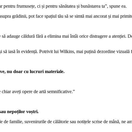
ar pentru frumusețe, ci și pentru sănătatea și bunăstarea ta”, spune ea.
asupra grădinii, pot face spațiul tău să se simtă mai ancorat și mai primit
 să adauge căldură fără a elimina mai întâi orice distragere a atenției. 
i să iasă în evidență. Potrivit lui Wilkins, mai puțină dezordine vizuală
ive, nu doar cu lucruri materiale.
e chiar aveți opere de artă semnificative.”
sau nepoților voștri.
e de familie, suvenirurile de călătorie sau notițele scrise de mână, ne 