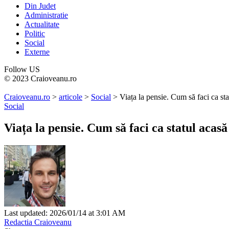
Din Judet
Administratie
Actualitate
Politic
Social
Externe
Follow US
© 2023 Craioveanu.ro
Craioveanu.ro
>
articole
>
Social
>
Viața la pensie. Cum să faci ca stat
Social
Viața la pensie. Cum să faci ca statul acasă 
Last updated: 2026/01/14 at 3:01 AM
Redactia Craioveanu