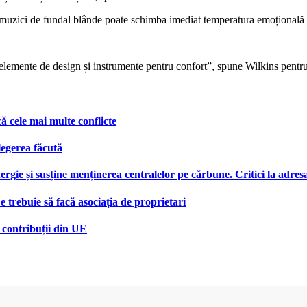
 muzici de fundal blânde poate schimba imediat temperatura emoțională a
te elemente de design și instrumente pentru confort”, spune Wilkins pent
ă cele mai multe conflicte
legerea făcută
ie și susține menținerea centralelor pe cărbune. Critici la adresa
e trebuie să facă asociația de proprietari
i contribuții din UE