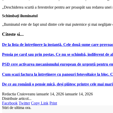
„Deschiderea scurtă a ferestrelor pentru aer proaspăt sau redarea unei
Schimbați iluminatul
„Iluminatul este de fapt unul dintre cele mai puternice și mai neglija
Citeste si...
De la lista de întreținere la instanță. Cele două sume care provoac
Pensia pe card sau prin poștaș. Ce nu se schimbă, indiferent de a
PSD cere activarea mecanismului european de urgență pentru energ
Cum scazi factura la întreținere cu panouri fotovoltaice la bloc. C
De ce au românii o pensie mică, deși plătesc printre cele mai mar
Redactia Craioveanu
ianuarie 14, 2026
ianuarie 14, 2026
Distribuie articol...
Facebook
Twitter
Copy Link
Print
Stiri de ultima ora.