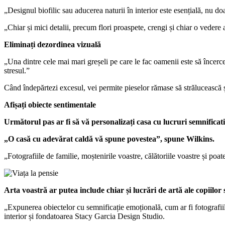
„Designul biofilic sau aducerea naturii în interior este esențială, nu do
„Chiar și mici detalii, precum flori proaspete, crengi și chiar o vedere 
Eliminați dezordinea vizuală
„Una dintre cele mai mari greșeli pe care le fac oamenii este să încerce
stresul.”
Când îndepărtezi excesul, vei permite pieselor rămase să strălucească ș
Afișați obiecte sentimentale
Următorul pas ar fi să vă personalizați casa cu lucruri semnificat
„O casă cu adevărat caldă vă spune povestea”, spune Wilkins.
„Fotografiile de familie, moștenirile voastre, călătoriile voastre și poat
Arta voastră ar putea include chiar și lucrări de artă ale copiilor 
„Expunerea obiectelor cu semnificație emoțională, cum ar fi fotografiil
interior și fondatoarea Stacy Garcia Design Studio.