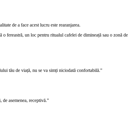
itate de a face acest lucru este rearanjarea.
 o fereastră, un loc pentru ritualul cafelei de dimineață sau o zonă de
ului tău de viață, nu se va simți niciodată confortabilă.”
și, de asemenea, receptivă.”