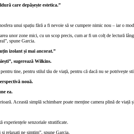
ldură care depășește estetica.”
sfera unui spațiu fără a fi nevoie să se cumpere nimic nou – iar o modal
area unor zone mici, cu un scop precis, cum ar fi un colț de lectură lângă
ural”, spune Garcia.
țin izolant și mai ancorat.”
iești”, sugerează Wilkins.
tru tine, pentru stilul tău de viață, pentru că dacă nu se potrivește stil
perspectivă nouă.
une ea.
exterioară. Această simplă schimbare poate menține camera plină de viață 
ă experiențele senzoriale stratificate.
i și relaxați ne simțim”, spune Garcia.