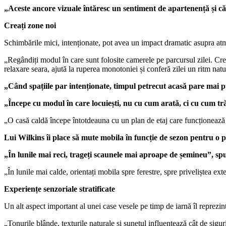
„Aceste ancore vizuale întăresc un sentiment de apartenență și că
Creați zone noi
Schimbările mici, intenționate, pot avea un impact dramatic asupra atmo
„Regândiți modul în care sunt folosite camerele pe parcursul zilei. Cre
relaxare seara, ajută la ruperea monotoniei și conferă zilei un ritm nat
„Când spațiile par intenționate, timpul petrecut acasă pare mai pu
„Începe cu modul în care locuiești, nu cu cum arată, ci cu cum tră
„O casă caldă începe întotdeauna cu un plan de etaj care funcționează pen
Lui Wilkins îi place să mute mobila în funcție de sezon pentru o 
„În lunile mai reci, trageți scaunele mai aproape de șemineu”, sp
„În lunile mai calde, orientați mobila spre ferestre, spre priveliștea 
Experiențe senzoriale stratificate
Un alt aspect important al unei case vesele pe timp de iarnă îl reprezint
„Tonurile blânde, texturile naturale și sunetul influențează cât de sigur