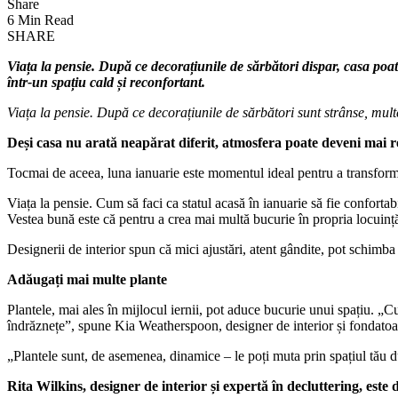
Share
6 Min Read
SHARE
Viața la pensie. După ce decorațiunile de sărbători dispar, casa poa
într-un spațiu cald și reconfortant.
Viața la pensie. După ce decorațiunile de sărbători sunt strânse, mult
Deși casa nu arată neapărat diferit, atmosfera poate deveni mai re
Tocmai de aceea, luna ianuarie este momentul ideal pentru a transforma 
Viața la pensie. Cum să faci ca statul acasă în ianuarie să fie confortabi
Vestea bună este că pentru a crea mai multă bucurie în propria locuință
Designerii de interior spun că mici ajustări, atent gândite, pot schimb
Adăugați mai multe plante
Plantele, mai ales în mijlocul iernii, pot aduce bucurie unui spațiu. „Cu
îndrăznețe”, spune Kia Weatherspoon, designer de interior și fondato
„Plantele sunt, de asemenea, dinamice – le poți muta prin spațiul tău d
Rita Wilkins, designer de interior și expertă în decluttering, este 