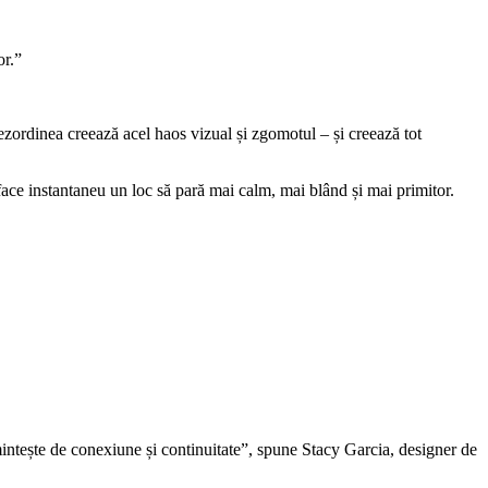
or.”
Dezordinea creează acel haos vizual și zgomotul – și creează tot
 face instantaneu un loc să pară mai calm, mai blând și mai primitor.
amintește de conexiune și continuitate”, spune Stacy Garcia, designer de