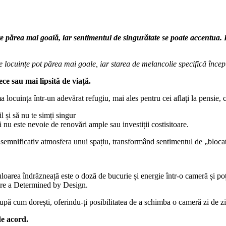
te părea mai goală, iar sentimentul de singurătate se poate accentua.
e locuințe pot părea mai goale, iar starea de melancolie specifică înce
ce sau mai lipsită de viață.
locuința într-un adevărat refugiu, mai ales pentru cei aflați la pensie, 
l și să nu te simți singur
 nu este nevoie de renovări ample sau investiții costisitoare.
a semnificativ atmosfera unui spațiu, transformând sentimentul de „blocat
loarea îndrăzneață este o doză de bucurie și energie într-o cameră și poți
are a Determined by Design.
upă cum dorești, oferindu-ți posibilitatea de a schimba o cameră zi de zi
de acord.