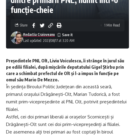
funcție-cheie
Share
1 Min Read
Redactia Craioveanu
Last updated: 2023/08/17 at 3:20 AM
Președintele PNL Olt, Liviu Voiculescu, îi strânge în jurul său
pe edilii filialei, după mișcările deputatului Gigel Știrbu prin
care a schimbat prefectul de Olt și l-a impus în funcție pe
omul său Mario De Mezzo.
În ședința Biroului Politic Județean din această seară,
primarul orașului Drăgănești-Olt, Marian Tudorică, a fost
numit prim-vicepreședinte al PNL Olt, potrivit președintelui
filialei.
Astfel, cei doi primari liberali ai orașelor Scornicești și
Drăgănești-Olt sunt cei doi prim-vicepreședinți ai filialei.
De asemenea alți trei primari au fost coptați în biroul