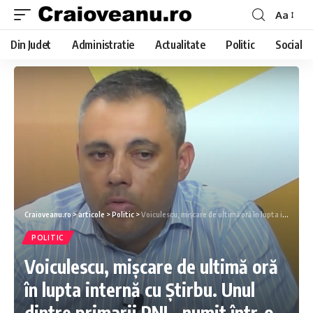
Aa
Din Judet
Administratie
Actualitate
Politic
Social
Craioveanu.ro
>
articole
>
Politic
>
Voiculescu, mișcare de ultimă oră în lupta internă cu Știrbu. Unul dintre primarii PNL, numit într-o funcție-cheie
POLITIC
Voiculescu, mișcare de ultimă oră
în lupta internă cu Știrbu. Unul
dintre primarii PNL, numit într-o