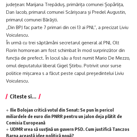
județean: Marijana Trepăduș, primărița comunei Șopârlița,
Dan Iacob, primarul comunei Scărișoara și Predel Augustin,
primarul comunei Bărăști.
„Din BPJ fac parte 7 primari din cei 13 ai PNL”, a precizat Liviu
Voiculescu.
În urmă cu trei săptămâni secretarul general al PNL Olt
Florin homorean am fost schimbat în mod surprinzător din
funcția de prefect. În locul său a fost numit Mario De Mezzo,
omul deputatului liberal Gigel Știrbu. Potrivit unor surse
politice mișcarea s a făcut peste capul președintelui Liviu
Voiculescu.
Citeste si...
Ilie Bolojan critică votul din Senat: Se pun în pericol
miliardele de euro din PNRR pentru un jalon deja plătit de
Comisia Europeană
UDMR vrea să susţină un guvern PSD. Cum justifică Tanczos
Barna această idee politică nouă?