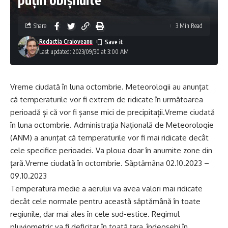
Share
3 Min Read
Redactia Craioveanu
Last updated: 2023/09/30 at 3:00 AM
Vreme ciudată în luna octombrie. Meteorologii au anunțat
că temperaturile vor fi extrem de ridicate în următoarea
perioadă și că vor fi șanse mici de precipitații.Vreme ciudată
în luna octombrie. Administrația Națională de Meteorologie
(ANM) a anunțat că temperaturile vor fi mai ridicate decât
cele specifice perioadei. Va ploua doar în anumite zone din
țară.Vreme ciudată în octombrie. Săptămâna 02.10.2023 –
09.10.2023
Temperatura medie a aerului va avea valori mai ridicate
decât cele normale pentru această săptămână în toate
regiunile, dar mai ales în cele sud-estice. Regimul
pluviometric va fi deficitar în toată țara, îndeosebi în