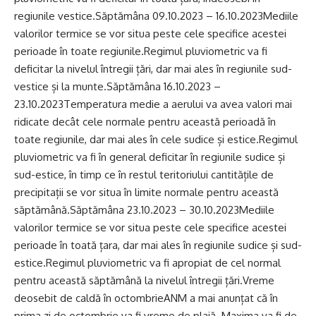
regiunile vestice.Săptămâna 09.10.2023 – 16.10.2023Mediile
valorilor termice se vor situa peste cele specifice acestei
perioade în toate regiunile.Regimul pluviometric va fi
deficitar la nivelul întregii țări, dar mai ales în regiunile sud-
vestice și la munte.Săptămâna 16.10.2023 –
23.10.2023Temperatura medie a aerului va avea valori mai
ridicate decât cele normale pentru această perioadă în
toate regiunile, dar mai ales în cele sudice și estice.Regimul
pluviometric va fi în general deficitar în regiunile sudice și
sud-estice, în timp ce în restul teritoriului cantitățile de
precipitații se vor situa în limite normale pentru această
săptămână.Săptămâna 23.10.2023 – 30.10.2023Mediile
valorilor termice se vor situa peste cele specifice acestei
perioade în toată țara, dar mai ales în regiunile sudice și sud-
estice.Regimul pluviometric va fi apropiat de cel normal
pentru această săptămână la nivelul întregii țări.Vreme
deosebit de caldă în octombrieANM a mai anunțat că în
prima zi de octombrie va fi vreme de plajă. Maxima va fi de