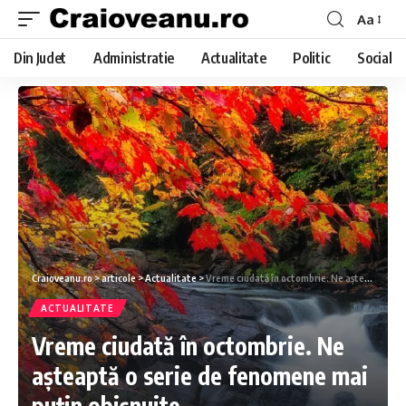
Aa
Din Judet
Administratie
Actualitate
Politic
Social
Craioveanu.ro
>
articole
>
Actualitate
>
Vreme ciudată în octombrie. Ne așteaptă o serie de fenomene mai puțin obișnuite
ACTUALITATE
Vreme ciudată în octombrie. Ne
așteaptă o serie de fenomene mai
puțin obișnuite