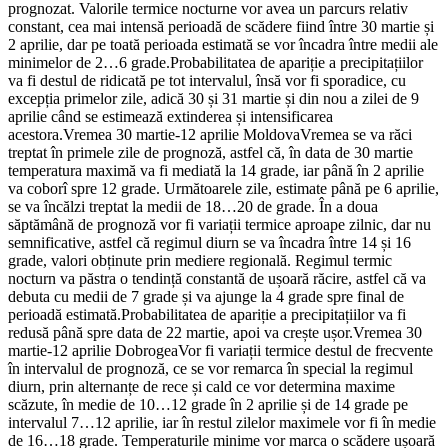
prognozat. Valorile termice nocturne vor avea un parcurs relativ
constant, cea mai intensă perioadă de scădere fiind între 30 martie și
2 aprilie, dar pe toată perioada estimată se vor încadra între medii ale
minimelor de 2…6 grade.Probabilitatea de apariție a precipitațiilor
va fi destul de ridicată pe tot intervalul, însă vor fi sporadice, cu
excepția primelor zile, adică 30 și 31 martie și din nou a zilei de 9
aprilie când se estimează extinderea și intensificarea
acestora.Vremea 30 martie-12 aprilie MoldovaVremea se va răci
treptat în primele zile de prognoză, astfel că, în data de 30 martie
temperatura maximă va fi mediată la 14 grade, iar până în 2 aprilie
va coborî spre 12 grade. Următoarele zile, estimate până pe 6 aprilie,
se va încălzi treptat la medii de 18…20 de grade. În a doua
săptămână de prognoză vor fi variații termice aproape zilnic, dar nu
semnificative, astfel că regimul diurn se va încadra între 14 și 16
grade, valori obținute prin mediere regională. Regimul termic
nocturn va păstra o tendință constantă de ușoară răcire, astfel că va
debuta cu medii de 7 grade și va ajunge la 4 grade spre final de
perioadă estimată.Probabilitatea de apariție a precipitațiilor va fi
redusă până spre data de 22 martie, apoi va crește ușor.Vremea 30
martie-12 aprilie DobrogeaVor fi variații termice destul de frecvente
în intervalul de prognoză, ce se vor remarca în special la regimul
diurn, prin alternanțe de rece și cald ce vor determina maxime
scăzute, în medie de 10…12 grade în 2 aprilie și de 14 grade pe
intervalul 7…12 aprilie, iar în restul zilelor maximele vor fi în medie
de 16…18 grade. Temperaturile minime vor marca o scădere ușoară