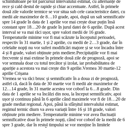
schimbătoare pe tot parcursul intervalului estimat, cu alternanțe de
rece și cald destul de rapide și chiar accentuate. Astfel, în primele
două zile valorile termice se vor situa sub cele caracteristice datei, cu
medii ale maximelor de 8…10 grade, apoi, după un salt semnificativ
spre 14 grade în data de 1 aprilie vor mai crește doar puțin însă
constant spre 18…20 de grade în jurul datei de 6 aprilie. După acest
interval se va mai răci ușor, spre valori medii de 16 grade.
Temperaturile minime vor fi mai scăzute la începutul perioadei,
respectiv în 31 martie, 1 și 2 aprilie, cu medii de 2…3 grade, dar în
celelalte nopți nu vor suferi modificări majore și se vor încadra între
4 și 8 grade, valori obținute prin mediere.Precipitațiile vor fi mai
frecvente și mai extinse în primele două zile de prognoză, apoi se
vor semnala doar cu totul trecător și izolat, iar probabilitatea de
apariție a acestora va mai crește din 9 aprilie.Vremea 30 martie-12
aprilie Crișana
Vremea se va răci brusc și semnificativ în a doua zi de prognoză,
astfel că, dacă în data de 30 martie vor fi medii ale maximelor de
12…14 grade, în 31 martie acestea vor coborî la 6…8 grade. Din
data de 1 aprilie se va încălzi din nou, la început semnificativ, apoi
ușor și continuu până în 6 aprilie când maximele vor fi de 18…20 de
grade mediat regional. Apoi, până la sfârșitul intervalului estimat,
regimul termic diurn va avea variații între 16 și 18 grade, valori
obținute prin mediere. Temperaturile minime vor avea fluctuații
semnificative doar în primele nopți, când vor coborî de la medii de 6
spre 3 grade, dar în restul timpului se vor menține în limitele