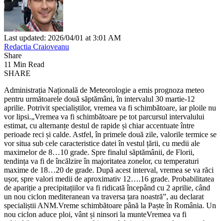
Last updated: 2026/04/01 at 3:01 AM
Redactia Craioveanu
Share
11 Min Read
SHARE
Administrația Națională de Meteorologie a emis prognoza meteo
pentru următoarele două săptămâni, în intervalul 30 martie-12
aprilie. Potrivit specialiștilor, vremea va fi schimbătoare, iar ploile nu
vor lipsi.„Vremea va fi schimbătoare pe tot parcursul intervalului
estimat, cu alternanțe destul de rapide și chiar accentuate între
perioade reci și calde. Astfel, în primele două zile, valorile termice se
vor situa sub cele caracteristice datei în vestul țării, cu medii ale
maximelor de 8…10 grade. Spre finalul săptămânii, de Florii,
tendința va fi de încălzire în majoritatea zonelor, cu temperaturi
maxime de 18…20 de grade. După acest interval, vremea se va răci
ușor, spre valori medii de aproximativ 12….16 grade. Probabilitatea
de apariție a precipitațiilor va fi ridicată începând cu 2 aprilie, când
un nou ciclon mediteranean va traversa țara noastră”, au declarat
specialiștii ANM.Vreme schimbătoare până la Paște în România. Un
nou ciclon aduce ploi, vânt și ninsori la munteVremea va fi