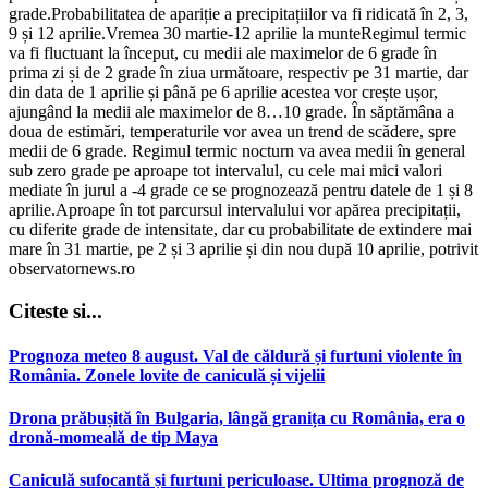
grade.Probabilitatea de apariție a precipitațiilor va fi ridicată în 2, 3,
9 și 12 aprilie.Vremea 30 martie-12 aprilie la munteRegimul termic
va fi fluctuant la început, cu medii ale maximelor de 6 grade în
prima zi și de 2 grade în ziua următoare, respectiv pe 31 martie, dar
din data de 1 aprilie și până pe 6 aprilie acestea vor crește ușor,
ajungând la medii ale maximelor de 8…10 grade. În săptămâna a
doua de estimări, temperaturile vor avea un trend de scădere, spre
medii de 6 grade. Regimul termic nocturn va avea medii în general
sub zero grade pe aproape tot intervalul, cu cele mai mici valori
mediate în jurul a -4 grade ce se prognozează pentru datele de 1 și 8
aprilie.Aproape în tot parcursul intervalului vor apărea precipitații,
cu diferite grade de intensitate, dar cu probabilitate de extindere mai
mare în 31 martie, pe 2 și 3 aprilie și din nou după 10 aprilie, potrivit
observatornews.ro
Citeste si...
Prognoza meteo 8 august. Val de căldură și furtuni violente în
România. Zonele lovite de caniculă și vijelii
Drona prăbușită în Bulgaria, lângă granița cu România, era o
dronă-momeală de tip Maya
Caniculă sufocantă și furtuni periculoase. Ultima prognoză de