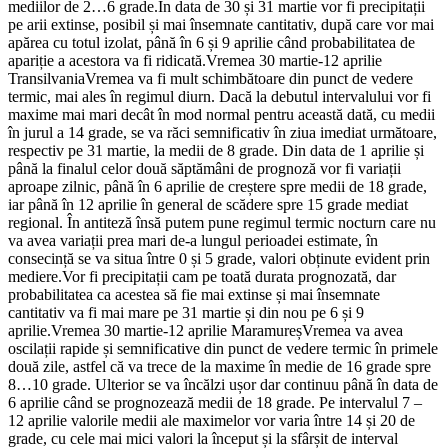
mediilor de 2…6 grade.În data de 30 și 31 martie vor fi precipitații
pe arii extinse, posibil și mai însemnate cantitativ, după care vor mai
apărea cu totul izolat, până în 6 și 9 aprilie când probabilitatea de
apariție a acestora va fi ridicată.Vremea 30 martie-12 aprilie
TransilvaniaVremea va fi mult schimbătoare din punct de vedere
termic, mai ales în regimul diurn. Dacă la debutul intervalului vor fi
maxime mai mari decât în mod normal pentru această dată, cu medii
în jurul a 14 grade, se va răci semnificativ în ziua imediat următoare,
respectiv pe 31 martie, la medii de 8 grade. Din data de 1 aprilie și
până la finalul celor două săptămâni de prognoză vor fi variații
aproape zilnic, până în 6 aprilie de creștere spre medii de 18 grade,
iar până în 12 aprilie în general de scădere spre 15 grade mediat
regional. În antiteză însă putem pune regimul termic nocturn care nu
va avea variații prea mari de-a lungul perioadei estimate, în
consecință se va situa între 0 și 5 grade, valori obținute evident prin
mediere.Vor fi precipitații cam pe toată durata prognozată, dar
probabilitatea ca acestea să fie mai extinse și mai însemnate
cantitativ va fi mai mare pe 31 martie și din nou pe 6 și 9
aprilie.Vremea 30 martie-12 aprilie MaramureșVremea va avea
oscilații rapide și semnificative din punct de vedere termic în primele
două zile, astfel că va trece de la maxime în medie de 16 grade spre
8…10 grade. Ulterior se va încălzi ușor dar continuu până în data de
6 aprilie când se prognozează medii de 18 grade. Pe intervalul 7 –
12 aprilie valorile medii ale maximelor vor varia între 14 și 20 de
grade, cu cele mai mici valori la început și la sfârșit de interval