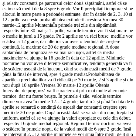
și relativ constantă pe parcursul celor două săptămâni, astfel că se
estimează medii de la 8 spre 6 grade.Vor fi precipitații temporar si pe
alocuri în mare parte a perioadei estimate, dar în datele de 2, 3, 10 și
12 aprilie va crește probabilitatea extinderii acestora.Vremea 30
martie-12 aprilie MunteniaÎn primele trei zile din săptămână,
respectiv între 30 mai și 1 aprilie, valorile termice vor fi staționare pe
o medie în jurul a 15 grade. Pe 2 aprilie se va răci brusc, mediile vor
scădea la 12 grade, dar ulterior vor avea o tendință de creștere
continuă, la maxime de 20 de grade mediate regional. A doua
săptămână de prognoză se va mai răci ușor, astfel că media
maximelor va ajunge la 16 grade în data de 12 aprilie. Minimele
nocturne nu vor avea diferențe semnificative, tendința generală va fi
de scădere ușoară de la început, când se estimează medii de 7 grade,
până la final de interval, spre 4 grade mediat.Probabilitatea de
apariție a precipitațiilor va fi ridicată pe 30 martie, 2 și 3 aprilie și din
nou după 10 aprilie.Vremea 30 martie-12 aprilie Oltenia
Intervalul de prognoză va fi caracterizat prin mai multe alternanțe
termice, dar nu foarte bruște. În primele 4 zile, valorile termice
diurne vor avea în medie 12…14 grade, iar din 2 și până în data de 6
aprilie se remarcă o tendință de ușoară dar constantă creștere spre
medii de 20 de grade. După această dată se va răci din nou, treptat și
uniform, astfel că se va ajunge la valori apropiate cu cele din debut,
respectiv 16 grade mediat regional. Regimul termic nocturn va avea
o scădere în primele nopți, de la valori medii de 6 spre 2 grade, însă
pe intervalul 2…12 aprilie minimele se vor situa între medii de 4 și 6