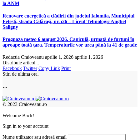
la ANM
Renovare energetică a clădirii din judetul Ialomita, Municipiul
Fetești, strada Călărași, nr.526 – Liceul Tehnologic Anghel
Saligny
Prognoza meteo 6 august 2026. Caniculă, urmată de furtuni în
aproape toată țara. Temperaturile vor urca până la 41 de grade
Redactia Craioveanu
aprilie 1, 2026
aprilie 1, 2026
Distribuie articol...
Facebook
Twitter
Copy Link
Print
Stiri de ultima ora.
…
© 2023 Craioveanu.ro
Welcome Back!
Sign in to your account
Nume utilizator sau adresă email