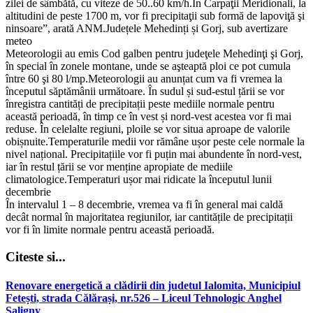
zilei de sâmbătă, cu viteze de 50..60 km/h.În Carpaţii Meridionali, la
altitudini de peste 1700 m, vor fi precipitaţii sub formă de lapoviţă şi
ninsoare”, arată ANM.Județele Mehedinți și Gorj, sub avertizare
meteo
Meteorologii au emis Cod galben pentru judeţele Mehedinţi şi Gorj,
în special în zonele montane, unde se aşteaptă ploi ce pot cumula
între 60 şi 80 l/mp.Meteorologii au anunțat cum va fi vremea la
începutul săptămânii următoare. În sudul și sud-estul țării se vor
înregistra cantități de precipitații peste mediile normale pentru
această perioadă, în timp ce în vest și nord-vest acestea vor fi mai
reduse. În celelalte regiuni, ploile se vor situa aproape de valorile
obișnuite.Temperaturile medii vor rămâne ușor peste cele normale la
nivel național. Precipitațiile vor fi puțin mai abundente în nord-vest,
iar în restul țării se vor menține apropiate de mediile
climatologice.Temperaturi ușor mai ridicate la începutul lunii
decembrie
În intervalul 1 – 8 decembrie, vremea va fi în general mai caldă
decât normal în majoritatea regiunilor, iar cantitățile de precipitații
vor fi în limite normale pentru această perioadă.
Citeste si...
Renovare energetică a clădirii din judetul Ialomita, Municipiul
Fetești, strada Călărași, nr.526 – Liceul Tehnologic Anghel
Saligny