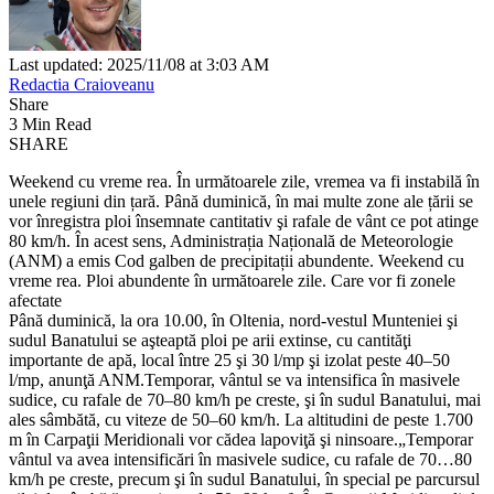
Last updated: 2025/11/08 at 3:03 AM
Redactia Craioveanu
Share
3 Min Read
SHARE
Weekend cu vreme rea. În următoarele zile, vremea va fi instabilă în
unele regiuni din țară. Până duminică, în mai multe zone ale țării se
vor înregistra ploi însemnate cantitativ şi rafale de vânt ce pot atinge
80 km/h. În acest sens, Administrația Națională de Meteorologie
(ANM) a emis Cod galben de precipitații abundente. Weekend cu
vreme rea. Ploi abundente în următoarele zile. Care vor fi zonele
afectate
Până duminică, la ora 10.00, în Oltenia, nord-vestul Munteniei şi
sudul Banatului se aşteaptă ploi pe arii extinse, cu cantităţi
importante de apă, local între 25 şi 30 l/mp şi izolat peste 40–50
l/mp, anunţă ANM.Temporar, vântul se va intensifica în masivele
sudice, cu rafale de 70–80 km/h pe creste, şi în sudul Banatului, mai
ales sâmbătă, cu viteze de 50–60 km/h. La altitudini de peste 1.700
m în Carpaţii Meridionali vor cădea lapoviţă şi ninsoare.„Temporar
vântul va avea intensificări în masivele sudice, cu rafale de 70…80
km/h pe creste, precum şi în sudul Banatului, în special pe parcursul