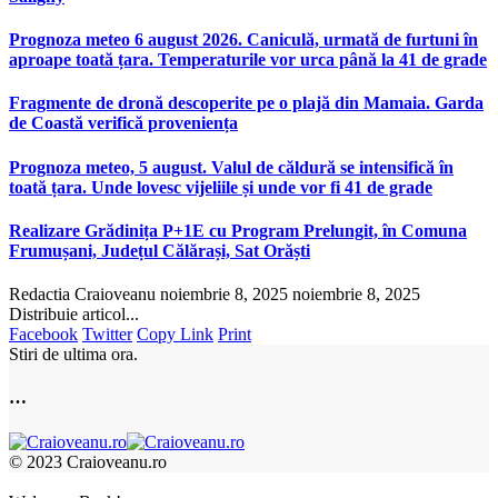
Prognoza meteo 6 august 2026. Caniculă, urmată de furtuni în
aproape toată țara. Temperaturile vor urca până la 41 de grade
Fragmente de dronă descoperite pe o plajă din Mamaia. Garda
de Coastă verifică proveniența
Prognoza meteo, 5 august. Valul de căldură se intensifică în
toată țara. Unde lovesc vijeliile și unde vor fi 41 de grade
Realizare Grădinița P+1E cu Program Prelungit, în Comuna
Frumușani, Județul Călărași, Sat Orăști
Redactia Craioveanu
noiembrie 8, 2025
noiembrie 8, 2025
Distribuie articol...
Facebook
Twitter
Copy Link
Print
Stiri de ultima ora.
…
© 2023 Craioveanu.ro