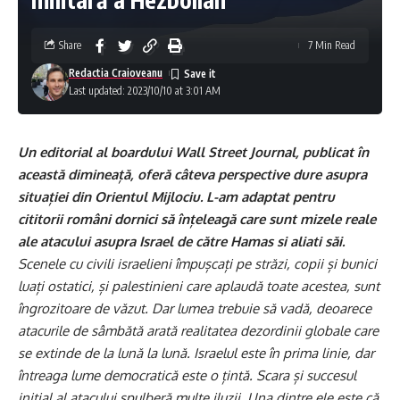
Share
7 Min Read
Redactia Craioveanu
Last updated: 2023/10/10 at 3:01 AM
Un editorial al boardului Wall Street Journal, publicat în
această dimineață, oferă câteva perspective dure asupra
situației din Orientul Mijlociu. L-am adaptat pentru
cititorii români dornici să înțeleagă care sunt mizele reale
ale atacului asupra Israel de către Hamas si aliati săi.
Scenele cu civili israelieni împușcați pe străzi, copii și bunici
luați ostatici, și palestinieni care aplaudă toate acestea, sunt
îngrozitoare de văzut. Dar lumea trebuie să vadă, deoarece
atacurile de sâmbătă arată realitatea dezordinii globale care
se extinde de la lună la lună. Israelul este în prima linie, dar
întreaga lume democratică este o țintă. Scara și succesul
inițial al atacului spulberă multe iluzii. Una dintre ele este că