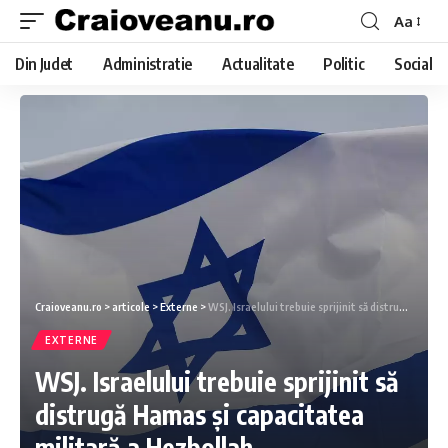
Aa
Din Judet
Administratie
Actualitate
Politic
Social
Craioveanu.ro
>
articole
>
Externe
>
WSJ. Israelului trebuie sprijinit să distrugă Hamas și capacitatea militară a Hezbollah
EXTERNE
WSJ. Israelului trebuie sprijinit să
distrugă Hamas și capacitatea
militară a Hezbollah