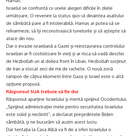
Hamas.
Israelul se confruntă cu unele alegeri dificile în zilele
următoare. O revenire la status quo-ul dinaintea asaltului
de sâmbătă pare a fi intolerabilă. Hamas ar putea să se
reînarmeze, să își reconstruiască tunelurile și să aștepte să
atace din nou.
Dar o invazie israeliană a Gazei și reinstaurarea controlului
israelian ar fi costisitoare în vieți și ar risca să vadă deschis
de Hezbollah un al doilea front în Liban. Hezbollah susținut
de Iran a stocat zeci de mii de rachete. O nouă zonă
tampon de câțiva kilometri între Gaza și Israel este o altă
opțiune propusă.
Răspunsul SUA trebuie să fie dur
Răspunsul aparține Israelului și merită sprijinul Occidentului.
„Sprijinul administrației mele pentru securitatea Israelului
este solid și neclintit”, a declarat președintele Biden
sâmbătă, și ne bucurăm să auzim acest lucru.
Dar tentația la Casa Albă va fi de a oferi Israelului o