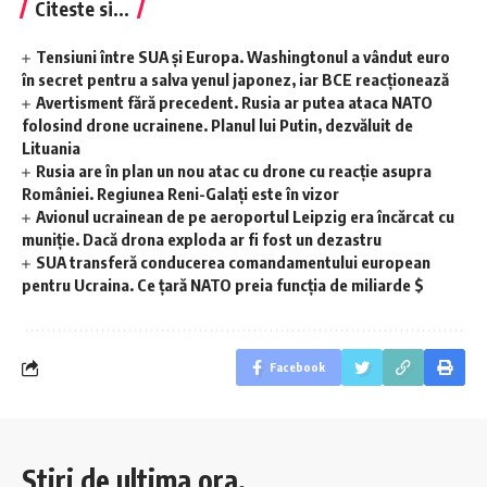
Citeste si...
Tensiuni între SUA și Europa. Washingtonul a vândut euro
în secret pentru a salva yenul japonez, iar BCE reacționează
Avertisment fără precedent. Rusia ar putea ataca NATO
folosind drone ucrainene. Planul lui Putin, dezvăluit de
Lituania
Rusia are în plan un nou atac cu drone cu reacție asupra
României. Regiunea Reni-Galați este în vizor
Avionul ucrainean de pe aeroportul Leipzig era încărcat cu
muniție. Dacă drona exploda ar fi fost un dezastru
SUA transferă conducerea comandamentului european
pentru Ucraina. Ce țară NATO preia funcția de miliarde $
Facebook
Stiri de ultima ora.