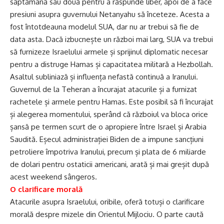
săptămână sau două pentru a răspunde liber, apoi de a face
presiuni asupra guvernului Netanyahu să înceteze. Acesta a
fost întotdeauna modelul SUA, dar nu ar trebui să fie de
data asta. Dacă izbucnește un război mai larg, SUA va trebui
să furnizeze Israelului armele și sprijinul diplomatic necesar
pentru a distruge Hamas și capacitatea militară a Hezbollah.
Asaltul subliniază și influența nefastă continuă a Iranului.
Guvernul de la Teheran a încurajat atacurile și a furnizat
rachetele și armele pentru Hamas. Este posibil să fi încurajat
și alegerea momentului, sperând că războiul va bloca orice
șansă pe termen scurt de o apropiere între Israel și Arabia
Saudită. Eșecul administrației Biden de a impune sancțiuni
petroliere împotriva Iranului, precum și plata de 6 miliarde
de dolari pentru ostaticii americani, arată și mai greșit după
acest weekend sângeros.
O clarificare morală
Atacurile asupra Israelului, oribile, oferă totuși o clarificare
morală despre mizele din Orientul Mijlociu. O parte caută