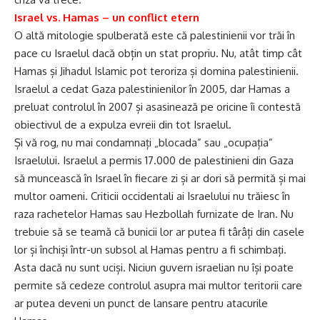
Israel vs. Hamas – un conflict etern
O altă mitologie spulberată este că palestinienii vor trăi în
pace cu Israelul dacă obțin un stat propriu. Nu, atât timp cât
Hamas și Jihadul Islamic pot teroriza și domina palestinienii.
Israelul a cedat Gaza palestinienilor în 2005, dar Hamas a
preluat controlul în 2007 și asasinează pe oricine îi contestă
obiectivul de a expulza evreii din tot Israelul.
Și vă rog, nu mai condamnați „blocada” sau „ocupația”
Israelului. Israelul a permis 17.000 de palestinieni din Gaza
să muncească în Israel în fiecare zi și ar dori să permită și mai
multor oameni. Criticii occidentali ai Israelului nu trăiesc în
raza rachetelor Hamas sau Hezbollah furnizate de Iran. Nu
trebuie să se teamă că bunicii lor ar putea fi târâți din casele
lor și închiși într-un subsol al Hamas pentru a fi schimbați.
Asta dacă nu sunt uciși. Niciun guvern israelian nu își poate
permite să cedeze controlul asupra mai multor teritorii care
ar putea deveni un punct de lansare pentru atacurile