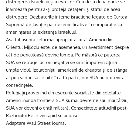
distrugerea Israelului și a evreilor. Cea de-a doua parte se
înarmează pentru a-și proteja cetățenii și statul de acea
distrugere. Dezbaterile interne israeliene legate de Curtea
Supremă de Justiție par nesemnificative în comparație cu
amenințarea la existența Israelului.
Asaltul asupra celui mai apropiat aliat al Americii din
Orientul Mijlociu este, de asemenea, un avertisment despre
cât de periculoasă devine lumea. Pe măsură ce puterea
SUA se retrage, actori negativi se simt împuterniciți să
umple vidul. Izolaționiștii americani de dreapta și de stânga
ar putea dori să se uite în altă parte, dar SUA nu pot evita
consecințele.
Refugiații provenind din eșecurile socialiste din celelalte
Americi inundă frontiera SUA și, mai devreme sau mai târziu,
SUA vor deveni o țintă militară. Consecințele atitudinii post-
Războiului Rece vin rapid și furioase.
Adaptare Wall Street Journal