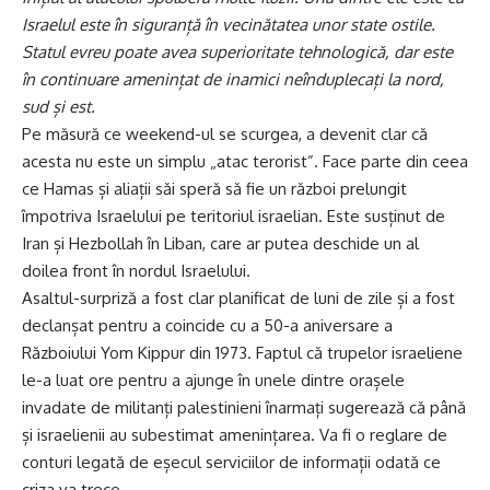
Israelul este în siguranță în vecinătatea unor state ostile.
Statul evreu poate avea superioritate tehnologică, dar este
în continuare amenințat de inamici neînduplecați la nord,
sud și est.
Pe măsură ce weekend-ul se scurgea, a devenit clar că
acesta nu este un simplu „atac terorist”. Face parte din ceea
ce Hamas și aliații săi speră să fie un război prelungit
împotriva Israelului pe teritoriul israelian. Este susținut de
Iran și Hezbollah în Liban, care ar putea deschide un al
doilea front în nordul Israelului.
Asaltul-surpriză a fost clar planificat de luni de zile și a fost
declanșat pentru a coincide cu a 50-a aniversare a
Războiului Yom Kippur din 1973. Faptul că trupelor israeliene
le-a luat ore pentru a ajunge în unele dintre orașele
invadate de militanți palestinieni înarmați sugerează că până
și israelienii au subestimat amenințarea. Va fi o reglare de
conturi legată de eșecul serviciilor de informații odată ce
criza va trece.