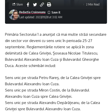
Share
2 Min Read
Redactia Craioveanu
Last updated: 2023/09/28 at 3:02 AM
Primăria Sectorului 1 a anunțat că mai multe străzi secundare
din sector vor deveni cu sens unic în perioada 25-27
septembrie. Reglementările rutiere se aplică în zona
delimitată de Calea Griviței, Șoseaua Nicolae Titulescu,
Bulevardul Alexandru Ioan Cuza și Bulevardul Gheorghe
Duca. Aceste schimbări includ:
Sens unic pe strada Petru Rareș, de la Calea Griviței spre
Bulevardul Alexandru Ioan Cuza.
Sens unic pe strada Miron Costin, de la Bulevardul
Alexandru Ioan Cuza spre Calea Griviței.
Sens unic pe strada Alexandru Depărățeanu, de la Calea
Griviței spre Bulevardul Alexandru Ioan Cuza.