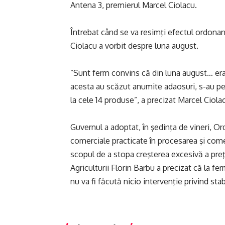
Antena 3, premierul Marcel Ciolacu.
Întrebat când se va resimţi efectul ordona
Ciolacu a vorbit despre luna august.
”Sunt ferm convins că din luna august… era
acesta au scăzut anumite adaosuri, s-au pe
la cele 14 produse”, a precizat Marcel Ciola
Guvernul a adoptat, în şedinţa de vineri, O
comerciale practicate în procesarea şi com
scopul de a stopa creşterea excesivă a preţ
Agriculturii Florin Barbu a precizat că la ferm
nu va fi făcută nicio intervenţie privind stab