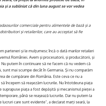
 şi a subliniat că din luna august se vor vedea
adaosurilor comerciale pentru alimentele de bază şi a
tribuitori şi retailerilor, care au acceptat să fie
 parteneri şi le mulţumesc încă o dată marilor retaileri
vernul României. Avem şi procesatorii, şi producătorii, şi
riu. Nu putem în continuare să ne facem că nu vedem că
ză, sunt mai scumpe decât în Germania. Şi nu comparăm
rea de cumpărare din România. Este ceva ce nu a
u să începem să reaşezăm lucrurile. Nu întotdeuna piaţa
ze suprapuse piaţa a fost depăşită şi mecanismul pieţei a
 temporare, până se reaşează lucrurile. Dar nu putem la
lucruri care sunt evidente”, a declarat marţi seară, la