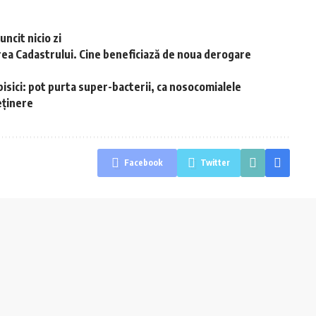
uncit nicio zi
rea Cadastrului. Cine beneficiază de noua derogare
pisici: pot purta super-bacterii, ca nosocomialele
eținere
Facebook
Twitter