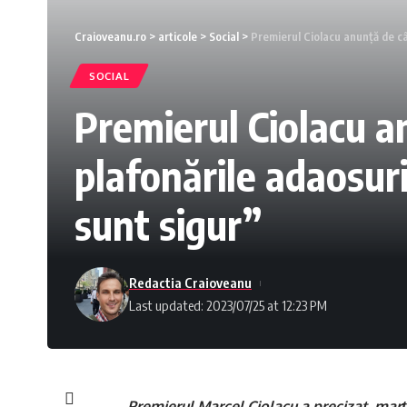
Craioveanu.ro
>
articole
>
Social
>
Premierul Ciolacu anunţă de câ
SOCIAL
Premierul Ciolacu a
plafonările adaosuri
sunt sigur”
Redactia Craioveanu
Last updated: 2023/07/25 at 12:23 PM
Premierul Marcel Ciolacu a precizat, marţ