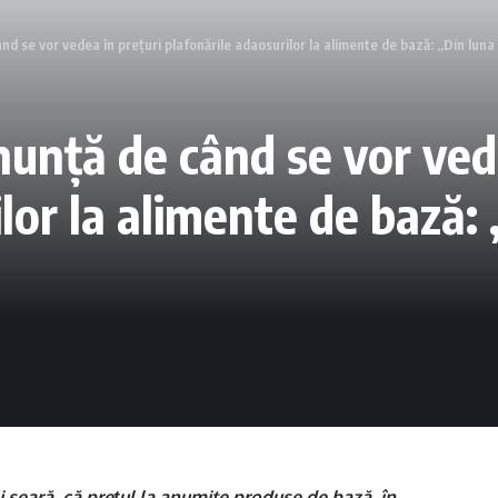
nd se vor vedea în preţuri plafonările adaosurilor la alimente de bază: „Din luna
nunţă de când se vor ved
lor la alimente de bază:
i seară, că preţul la anumite produse de bază, în