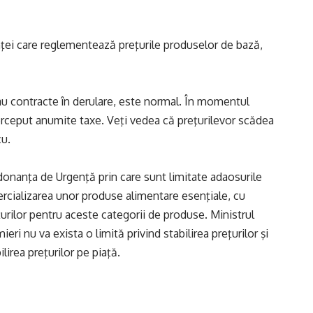
nţei care reglementează preţurile produselor de bază,
u contracte în derulare, este normal. În momentul
rceput anumite taxe. Veţi vedea că preţurilevor scădea
cu.
rdonanţa de Urgenţă prin care sunt limitate adaosurile
ercializarea unor produse alimentare esenţiale, cu
urilor pentru aceste categorii de produse. Ministrul
ieri nu va exista o limită privind stabilirea preţurilor şi
ilirea preţurilor pe piaţă.