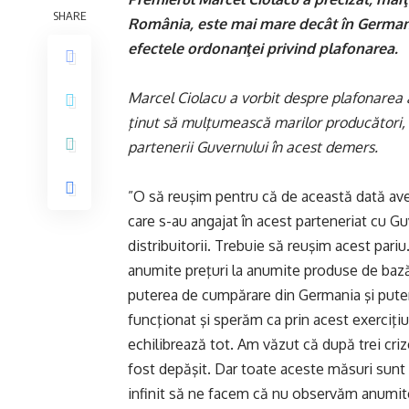
SHARE
România, este mai mare decât în Germania
efectele ordonanţei privind plafonarea.
Marcel Ciolacu a vorbit despre plafonarea 
ţinut să mulţumească marilor producători, dis
partenerii Guvernului în acest demers.
”O să reuşim pentru că de această dată avem
care s-au angajat în acest parteneriat cu Gu
distribuitorii. Trebuie să reuşim acest pa
anumite preţuri la anumite produse de ba
puterea de cumpărare din Germania şi pute
funcţionat şi sperăm ca prin acest exerciţi
echilibrează tot. Am văzut că după trei cri
fost depăşit. Dar toate aceste măsuri sunt
infinit să ne facem că nu observăm anumite 