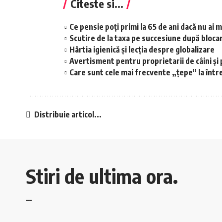
Citeste si...
Ce pensie poți primi la 65 de ani dacă nu ai m
Scutire de la taxa pe succesiune după bloca
Hârtia igienică și lecția despre globalizare
Avertisment pentru proprietarii de câini și 
Care sunt cele mai frecvente „țepe” la într
Distribuie articol...
Stiri de ultima ora.
…