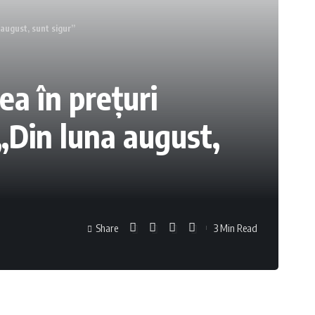
 august, sunt sigur”
ea în preţuri
 „Din luna august,
Share
3 Min Read